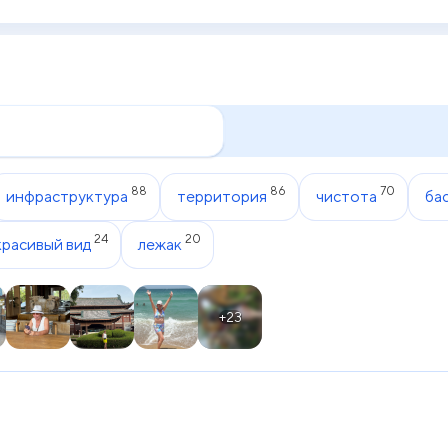
88
86
70
инфраструктура
территория
чистота
ба
24
20
красивый вид
лежак
+23