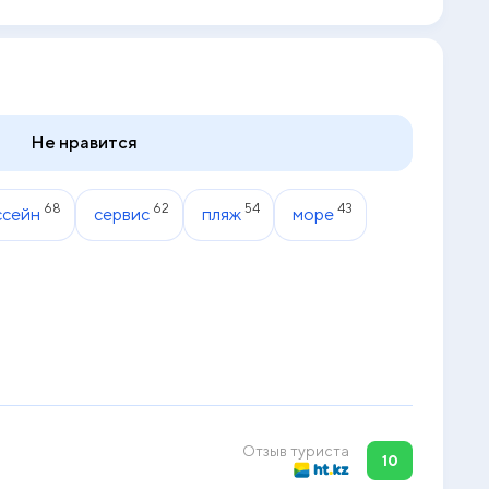
Не нравится
68
62
54
43
ссейн
сервис
пляж
море
Отзыв туриста
10