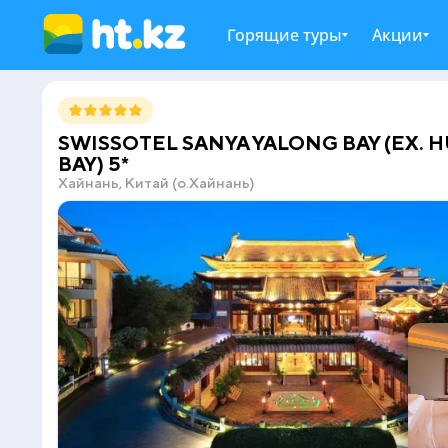
Горящие туры
Акции
SWISSOTEL SANYA YALONG BAY (EX. 
BAY) 5*
Хайнань, Китай (о.Хайнань)