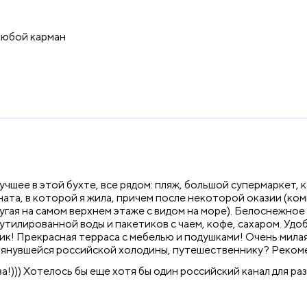
любой карман
шее в этой бухте, все рядом: пляж, большой супермаркет, к
ата, в которой я жила, причем после некоторой оказии (ком
ругая на самом верхнем этаже с видом на море). Белоснежно
бутилированной воды и пакетиков с чаем, кофе, сахаром. Удо
к! Прекрасная терраса с мебелью и подушками! Очень милая
атянувшейся российской холодины, путешественнику? Реком
а!))) Хотелось бы еще хотя бы один российский канал для ра