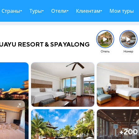
Страны
Туры
Отели
Клиентам
Мои туры
HUAYU RESORT & SPA YALONG
Отель
Номер
✕
+200