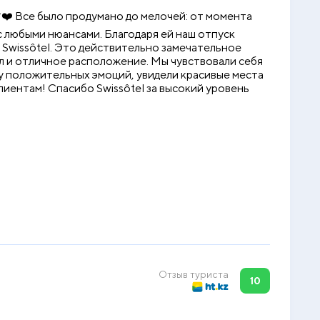
❤️ Все было продумано до мелочей: от момента
 с любыми нюансами. Благодаря ей наш отпуск
Swissôtel. Это действительно замечательное
л и отличное расположение. Мы чувствовали себя
су положительных эмоций, увидели красивые места
лиентам! Спасибо Swissôtel за высокий уровень
Отзыв туриста
10