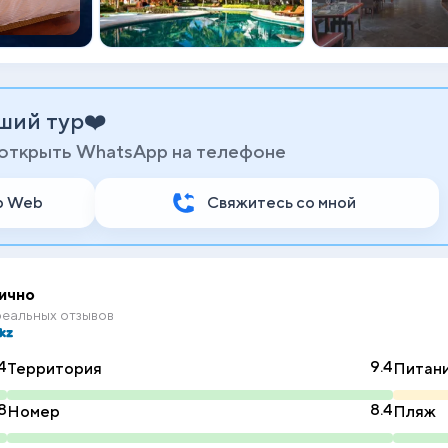
ший тур❤️
 открыть WhatsApp на телефоне
p Web
Свяжитесь со мной
ично
еальных отзывов
4
9.4
Территория
Питан
8
8.4
Номер
Пляж