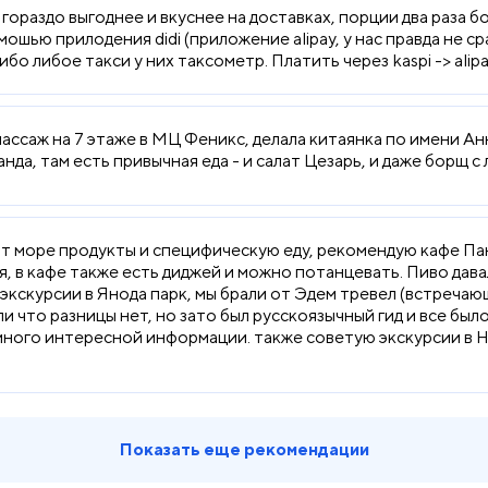
ораздо выгоднее и вкуснее на доставках, порции два раза бол
мошью прилодения didi (приложение alipay, у нас правда не
ибо либое такси у них таксометр. Платить через kaspi -> alip
ассаж на 7 этаже в МЦ Феникс, делала китаянка по имени Анн
да, там есть привычная еда - и салат Цезарь, и даже борщ с л
ит море продукты и специфическую еду, рекомендую кафе Па
ая, в кафе также есть диджей и можно потанцевать. Пиво дав
экскурсии в Янода парк, мы брали от Эдем тревел (встречающ
ли что разницы нет, но зато был русскоязычный гид и все бы
много интересной информации. также советую экскурсии в Н
Показать еще рекомендации