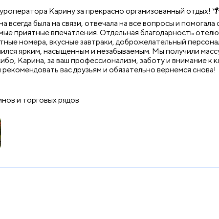
туроператора Карину за прекрасно организованный отдых! 
 всегда была на связи, отвечала на все вопросы и помогала
мые приятные впечатления. Отдельная благодарность отелю 
ютные номера, вкусные завтраки, доброжелательный персона
чился ярким, насыщенным и незабываемым. Мы получили мас
ибо, Карина, за ваш профессионализм, заботу и внимание к к
 рекомендовать вас друзьям и обязательно вернемся снова!
инов и торговых рядов