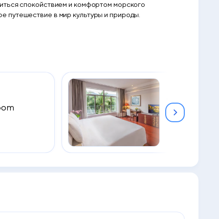
диться спокойствием и комфортом морского
е путешествие в мир культуры и природы.
Town House 
Room
Room
2
35 м