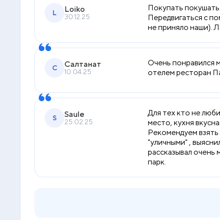
Покупать покушать г
Loiko
L
30.12.25
Передвигаться с по
не приняло наши). Л
Очень понравился м
Салтанат
С
10.04.25
отелем ресторан Пан
Для тех кто не люб
Saule
S
25.02.25
место, кухня вкусн
Рекомендуем взять 
"уличными" , выясни
рассказывал очень 
парк.