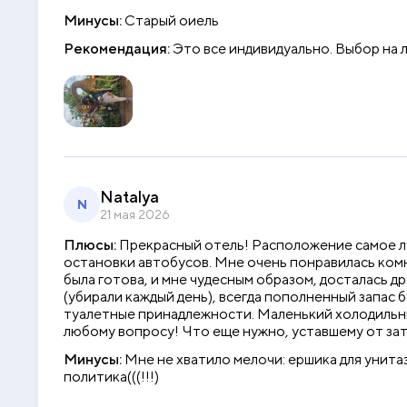
Минусы:
Старый оиель
Рекомендация:
Это все индивидуально. Выбор на 
Natalya
N
21 мая 2026
Плюсы:
Прекрасный отель! Расположение самое луч
остановки автобусов. Мне очень понравилась комн
была готова, и мне чудесным образом, досталась д
(убирали каждый день), всегда пополненный запас 
туалетные принадлежности. Маленький холодильни
любому вопросу! Что еще нужно, уставшему от з
Минусы:
Мне не хватило мелочи: ершика для унитаз
политика(((!!!)