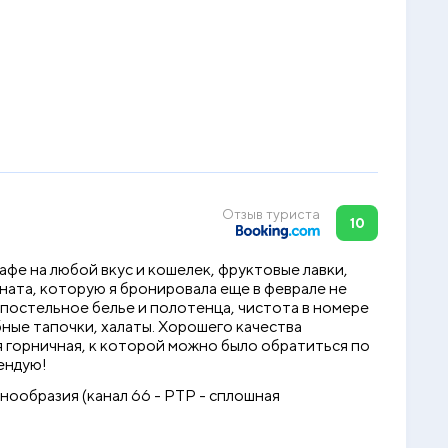
Отзыв туриста
10
афе на любой вкус и кошелек, фруктовые лавки,
ната, которую я бронировала еще в феврале не
е постельное белье и полотенца, чистота в номере
бные тапочки, халаты. Хорошего качества
 горничная, к которой можно было обратиться по
ендую!
знообразия (канал 66 - РТР - сплошная