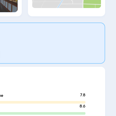
сможете насладиться спокойствием и
комфортом морского побережья, а
также высококачественным
обслуживанием и удобствами, что
превратит ваше проживание в
незабываемое путешествие в мир
культуры и природы.
7.8
ие
8.6