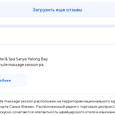
Загрузить еще отзывы
el & Spa Sanya Yalong Bay
nute massage session ра...
обнее
nute massage session расположен на территории национального ку
опорта Санья Феникс. Расположенный рядом с торговым центром L
 искусно сочетаются элегантность швейцарского отеля и изыскан