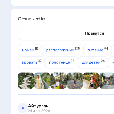
Отзывы ht.kz
Нравится
115
105
94
номер
расположение
питание
37
28
26
кровать
полотенце
для детей
Айтурган
А
24 июл. 2026