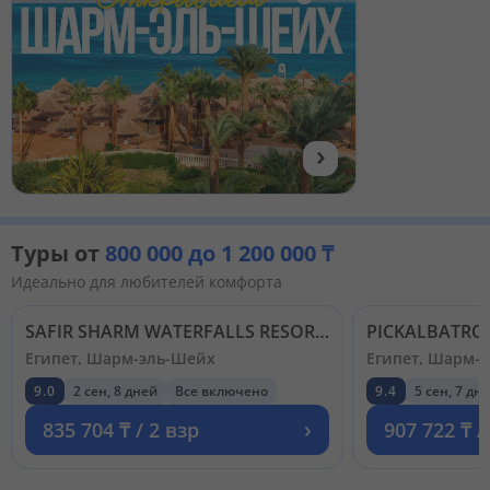
›
Туры от
800 000 до 1 200 000 ₸
Идеально для любителей комфорта
SAFIR SHARM WATERFALLS RESORT (EX. HILTON WATERFALLS) 5*
Египет, Шарм-эль-Шейх
Египет, Шарм-
9.0
2 сен, 8 дней
Все включено
9.4
5 сен, 7 дн
›
835 704 ₸ / 2 взр
907 722 ₸ /