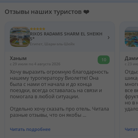
Отзывы наших туристов ❤️
RIXOS RADAMIS SHARM EL SHEIKH
›
5*
Египет, Шарм-эль-Шейх
Ханым
Дами
10
c 29 июля по 4 августа 2026
c 23 ию
Хочу выразить огромную благодарность
Отды
нашему туроператору Виолетте! Она
шика
была с нами от начала и до конца
мног
поездки, всегда оставалась на связи и
все 
помогала в любой ситуации.
фрукт
но в 
Отдельно хочу сказать про отель. Читала
удало
разные отзывы, что он якобы ...
Читать подробнее
Читат