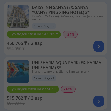
DAISY INN SANYA (EX. SANYA
YUANYE YING XING HOTEL) 3*
Китай (о.Хайнань), Хайнань, Завтрак (оплата на
месте)
10 авг, 9 дней
Тур подешевел на 143 285 ₸
-24%
450 765 ₸ / 2 взр.
594 050 ₸
UNI SHARM AQUA PARK (EX. KARMA
UNI SHARM) 3*
Египет, Шарм-эль-Шейх, Завтрак и ужин
12 авг, 8 дней
Тур подешевел на 83 962 ₸
-14%
515 762 ₸ / 2 взр.
599 724 ₸