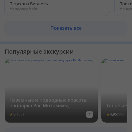
Петухова Виолетта
Проко
Менеджер ht.kz
Менедж
Показать все
Популярные экскурсии
Наземные и подводные красоты
нацпарка Рас-Мохаммед
Топовые м
›
★
★
5
(133)
4,95
(108)