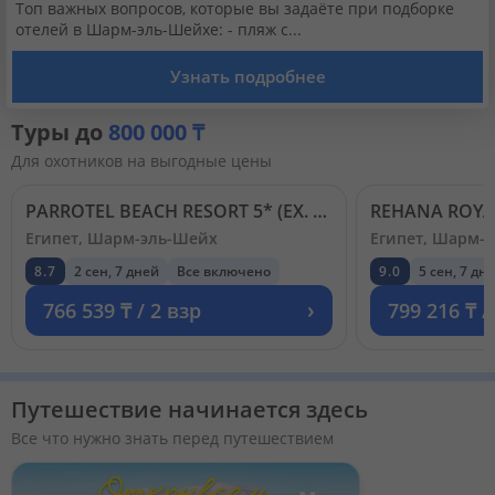
Кабинет туриста
Топ важных вопросов, которые вы задаёте при подборке
отелей в Шарм-эль-Шейхе: - пляж с...
Узнать подробнее
Валюта:
KZT
USD
EUR
Туры до
800 000 ₸
Для охотников на выгодные цены
Язык:
Русский
Қазақша
PARROTEL BEACH RESORT 5* (EX. RADISSON BLU RESORT SHARM EL SHEIKH)
Египет, Шарм-эль-Шейх
Египет, Шарм-
Установи наше мобильное приложение
8.7
2 сен, 7 дней
Все включено
9.0
5 сен, 7 дн
Загрузить приложение из App Store
›
766 539 ₸ / 2 взр
799 216 ₸ /
Загрузить приложение из Google Play
Путешествие начинается здесь
Все что нужно знать перед путешествием