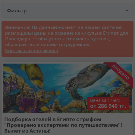
Фильтр
Круизы
Внимание! На данный момент на нашем сайте не
Статьи
размещены цены на осенние каникулы в Египет для
Павлодара. Чтобы узнать стоимость путёвок,
обращайтесь к нашим сотрудникам.
70129 отзывов наших туристов
Контакты менеджеров
Сертификаты
О нас
Цена за 1 чел:
Для бизнеса
от 286 940 тг.
Подборка отелей в Египте с грифом
Контакты
"Проверено экспертами по путешествиям"!
Вылет из Астаны!