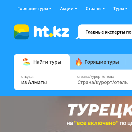
Горящие туры
Акции
Страны
Туры
Главные эксперты по
Найти туры
Горящие туры
откуда:
страна/курорт/отель:
из Алматы