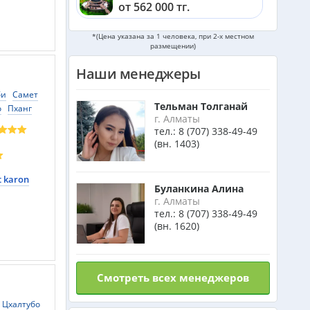
от 562 000 тг.
кам
Кега
Катар из Алматы
*(Цена указана за 1 человека, при 2-х местном
у
Меовак
размещении)
от 362 000 тг.
Ниньван
Наши менеджеры
Индонезия (Бали) из Алматы
би
Самет
от 742 000 тг.
Тельман Толганай
о
Пханг
г. Алматы
Пранбури
тел.:
8 (707) 338-49-49
Малайзия из Алматы
бури
(вн. 1403)
от 385 000 тг.
а
t karon
Индия (ГОА) из Алматы
Буланкина Алина
г. Алматы
тел.:
8 (707) 338-49-49
(вн. 1620)
Италия из Алматы
Смотреть всех менеджеров
Чехия из Алматы
Цхалтубо