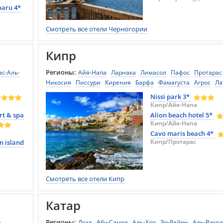
paru 4*
Смотреть все отели Черногории
Кипр
Регионы:
ас-Аль-
Айя-Напа
Ларнака
Лимасол
Пафос
Протарас
Никосия
Писсури
Кирения
Барфа
Фамагуста
Агрос
Ла
Nissi park 3*
Кипр/Айя-Напа
rt & spa
Alion beach hotel 5*
Кипр/Айя-Напа
Cavo maris beach 4*
Кипр/Протарас
n island
Смотреть все отели Кипр
Катар
Регионы:
а
Доха
Абу-Самра
Аль-Хор
Эр-Райян
Аль-Вакр