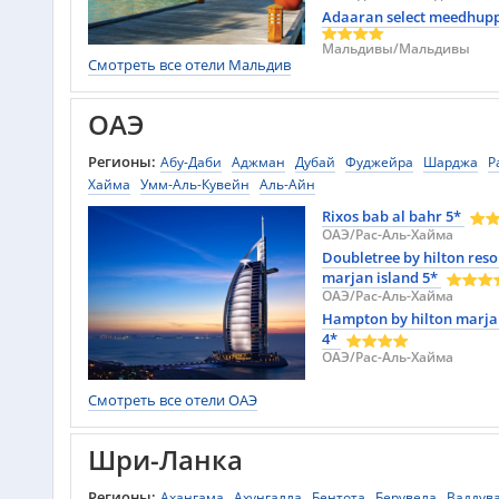
Adaaran select meedhup
Мальдивы/Мальдивы
Смотреть все отели Мальдив
ОАЭ
Регионы:
Абу-Даби
Аджман
Дубай
Фуджейра
Шарджа
Р
Хайма
Умм-Аль-Кувейн
Аль-Айн
Rixos bab al bahr 5*
ОАЭ/Рас-Аль-Хайма
Doubletree by hilton reso
marjan island 5*
ОАЭ/Рас-Аль-Хайма
Hampton by hilton marja
4*
ОАЭ/Рас-Аль-Хайма
Смотреть все отели ОАЭ
Шри-Ланка
Регионы:
Ахангама
Ахунгалла
Бентота
Берувела
Ваддув