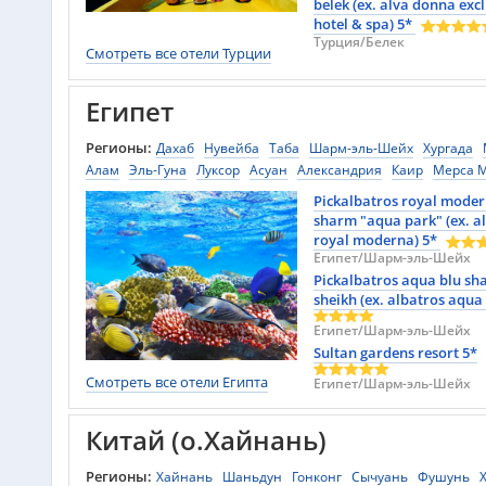
belek (ex. alva donna exc
hotel & spa) 5*
Турция/Белек
Смотреть все отели Турции
Египет
Регионы:
Дахаб
Нувейба
Таба
Шарм-эль-Шейх
Хургада
Алам
Эль-Гуна
Луксор
Асуан
Александрия
Каир
Мерса М
Эль-Аламейн
Эль-Кусейр
Сома Бэй
Сахль-Хашиш
Сафага
Pickalbatros royal mode
Минья
Рас-Сидр
Заафарана
Эль-Мансура
sharm "aqua park" (ex. a
royal moderna) 5*
Египет/Шарм-эль-Шейх
Pickalbatros aqua blu sh
sheikh (ex. albatros aqua 
Египет/Шарм-эль-Шейх
Sultan gardens resort 5*
Смотреть все отели Египта
Египет/Шарм-эль-Шейх
Китай (о.Хайнань)
Регионы:
Хайнань
Шаньдун
Гонконг
Сычуань
Фушунь