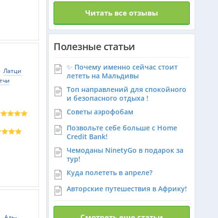
Читать все отзывы
Танзания из Алматы
Полезные статьи
Венгрия из Алматы
✨ Почему именно сейчас стоит
Латци
лететь на Мальдивы
тчи
Топ направлений для спокойного
Израиль из Алматы
и безопасного отдыха !
Советы аэрофобам
Азербайджан из Алматы
Позвольте себе больше с Home
Credit Bank!
Чемоданы NinetyGo в подарок за
Маврикий из Алматы
тур!
Куда полететь в апреле?
Авторские путешествия в Африку!
Оман из Алматы
Смотреть еще статьи
а
Аль-