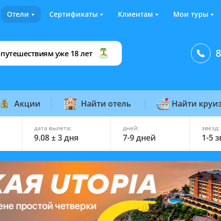
Отели
Сертификаты
Клиентам
Мои туры
8
 путешествиям уже 18 лет
Акции
Найти отель
Найти круи
дата вылета:
дней:
звезд:
9.08 ± 3 дня
7-9 дней
1-5 