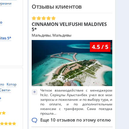
уриани
Отзывы клиентов
Греция из Алматы
уры
ети
no
CINNAMON VELIFUSHI MALDIVES
Сейшелы из Алматы
о-Картли
5*
ли
Мальдивы, Мальдивы
ites 5*
4.5 / 5
Доминикана из Алматы
Франция из Алматы
Болгария из Алматы
ало
Котор
Свети-
Четкое взаимодействие с менеджером
+
ht.kz. Серікұлы Арыстанбек учел все мои
нь
+
запросы и пожелания: и по выбору тура, и
е
Рожае
по оплате, и по дополнительным
Финляндия из Алматы
нюансам с транфером. Сама поездка
прошла...
Еще 10 отзывов по этому отелю
Сингапур из Алматы