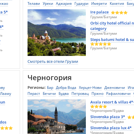
нжао
Телави
Уреки
Аджария
Гудаури
Имерети
Кахетия
Бак
Мцхета
Сигнахи
Ахалцихе
Мартвили
Экскурсионные т
a 5*
Ire palace
Гурия
Гонио
Квариати
Цихисдзири
Чакви
Шекветили
Грузия/Батуми
нь
Сванетия
Казбеги
Абастумани
Зугдиди
Самцхе-Джавах
Orbi city hotel official 
4*
Омало
Рача
Квишхети
Поти
Ланчхути
Хевсурети
Квем
category
Местия
Сарпи
Степанцминда
Чирдили
Грузия/Батуми
Душети
Кваре
нь
Steps batumi hotel & su
*
Грузия/Батуми
нь
Смотреть все отели Грузии
Черногория
Регионы:
аву
Бар
Добра Вода
Херцег-Нови
Дженовичи
Иг
Лааму
Пераст
Бечичи
Будва
Петровац
Пржно
Рафаиловичи
Тхаа
Стефан
Сутоморе
Улцинь
Тиват
Милочер
Доброта
Ча
sun
Avala resort & villas 4*
Андриевица
Санджак
Плава
Никшич
Плевля
Плужин
Черногория/Будва
Шавник
Беране
Биело-Поле
Даниловград
Slovenska plaza 3*
Черногория/Будва
ndos
Slovenska plaza lux 4*
Черногория/Будва