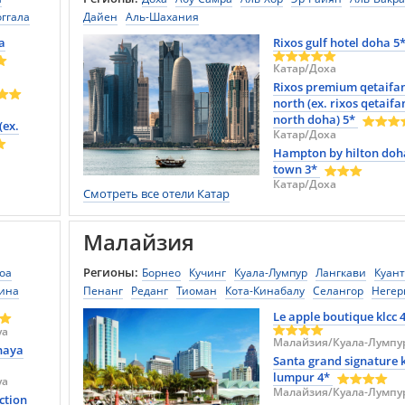
оггала
Дайен
Аль-Шахания
гомбо
a
Rixos gulf hotel doha 5
илау
Катар/Доха
ччавели
Rixos premium qetaifan
north (ex. rixos qetaifa
лия
north doha) 5*
(ex.
ле
Катар/Доха
алам
Hampton by hilton doh
Оя
town 3*
унегала
Катар/Доха
Смотреть все отели Катар
Малайзия
Регионы:
оа
Борнео
Кучинг
Куала-Лумпур
Лангкави
Куан
ина
Пенанг
Реданг
Тиоман
Кота-Кинабалу
Селангор
Негер
обокан
Сембилан
Сабах
Джохор
Паханг
Путраджая
Теренгган
Le apple boutique klcc 
Кедах
Перлис
Саравак
уа
Малайзия/Куала-Лумпу
naya
Santa grand signature 
lumpur 4*
уа
тан
Малайзия/Куала-Лумпу
ction