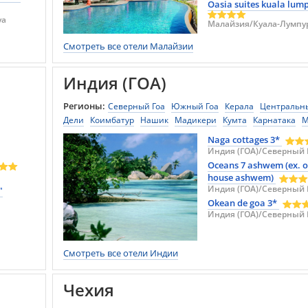
Oasia suites kuala lum
уа
Малайзия/Куала-Лумпу
Смотреть все отели Малайзии
Индия (ГОА)
Регионы:
Северный Гоа
Южный Гоа
Керала
Центральн
Дели
Коимбатур
Нашик
Мадикери
Кумта
Карнатака
М
Прадеш
Кополи
Коччи
Фаридабад
Биласпур
Махабале
Naga cottages 3*
Силигури
Ченгалпатту
Индаур
Гарджиа
Уттаракханд
Индия (ГОА)/Северный 
Джайсалмер
Пачмарай
Дханбад
Лудхияна
Майсур
Oceans 7 ashwem (ex. 
Махабалипурам
Гургаон
Рамнагар
Дварка
Ришикеш
А
house ashwem)
Манесар
Джаландхар
Триссур
Гопалпур
Индия (ГОА)/Северный 
Салем
Биджап
"
Манипала
Сонамарг
Байвади
Гуджарат
Okean de goa 3*
Гандинагар
Ка
Индия (ГОА)/Северный 
Шимла
Бхаруч
Зиракпур
Дургапур
Гангток
Джамшедпу
Тируппур
Тхане
Шоджа
Пушкар
Пахалгам
Далхаузи
Ф
Уттар-Прадеш
Патханкот
Веллуру
Мандава
Савай-Мадх
Смотреть все отели Индии
Харда
Лонавала
Рева
Матхура
Амравати
Ноида
Масс
Бхимтал
Аджмер
Улейтокпо
Путтапарти
Пури
Ладакх
Чехия
Раджастхан
Западная Бенгалия
Химачал-Прадеш