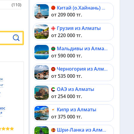
(110)
Китай (о.Хайнань) из Алматы
от 209 000 тг.
Грузия из Алматы
от 220 000 тг.
Мальдивы из Алматы
от 590 000 тг.
Черногория из Алматы
от 535 000 тг.
ок
нг
ОАЭ из Алматы
нгнинь
*
от 254 000 тг.
нхай
й
uoc
риа-
Кипр из Алматы
5*
анг
от 375 000 тг.
а-Риа-
Биньфыок
Шри-Ланка из Алматы
м
Чаудок