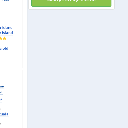
*
 island
n island
a old
тан
и-
у
Перак
4*
р
kuala
р