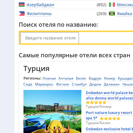
Азербайджан
(892)
Мексик
Филиппины
(269)
Ямайка
Поиск отеля по названию:
Самые популярные отели всех стран
Турция
Регионы:
Аланья
Анталья
Белек
Бодрум
Кемер
Кушада
Сиде
Мармарис
Фетхие
Стамбул
Дидим
Даламан
Чешм
Северный Кипр
Улудаг
Ялова
Измир
Кайсери
Каппадоки
Dobedan world palace ke
Экскурсионные туры
Ризе
Сакарья
Эрджан
Гиресун
Нигд
alva donna world palace)
Чорум
Центральная Анатолия
Анатолия
Амасра
Бартын
Турция/Кемер
Биледжик
Карабюк
Кастамону
Кыркларели
Маниса
Орду
Port nature luxury resort
Гелиболу
spa 5*
Турция/Белек
Dobedan exclusive hotel 