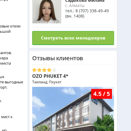
Садыкова Милана
г. Алматы
тел.:
8 (707) 338-49-49
(вн. 1408)
повые отели
ольшой
Смотреть всех менеджеров
антов.
Отзывы клиентов
жера
 места
OZO PHUKET 4*
мых
йте выгодные
Таиланд, Пхукет
орт.
4.5 / 5
е.
 мест к
, но