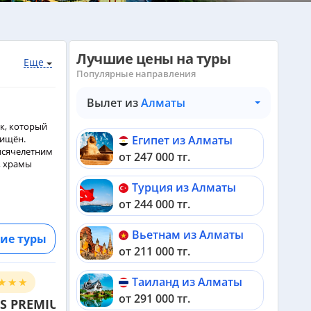
Лучшие цены на туры
Еще
Популярные направления
Вылет из
Алматы
ек, который
хищён.
Египет из Алматы
ысячелетним
от 247 000 тг.
, храмы
Турция из Алматы
от 244 000 тг.
Вьетнам из Алматы
ие туры
от 211 000 тг.
Таиланд из Алматы
9.0
-79 940 ₸
от 291 000 тг.
RIXOS PREMIUM SEAGATE LUXURY (EX. RIXOS PREMIUM SEAGATE SHARM) 5*