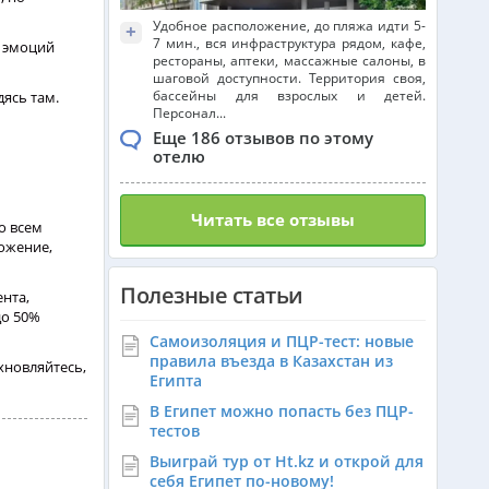
Удобное расположение, до пляжа идти 5-
+
7 мин., вся инфраструктура рядом, кафе,
я эмоций
рестораны, аптеки, массажные салоны, в
шаговой доступности. Территория своя,
бассейны для взрослых и детей.
ясь там.
Персонал...
Еще 186 отзывов по этому
отелю
Читать все отзывы
о всем
ожение,
Полезные статьи
нта,
до 50%
Самоизоляция и ПЦР-тест: новые
правила въезда в Казахстан из
хновляйтесь,
Египта
В Египет можно попасть без ПЦР-
тестов
Выиграй тур от Ht.kz и открой для
себя Египет по-новому!