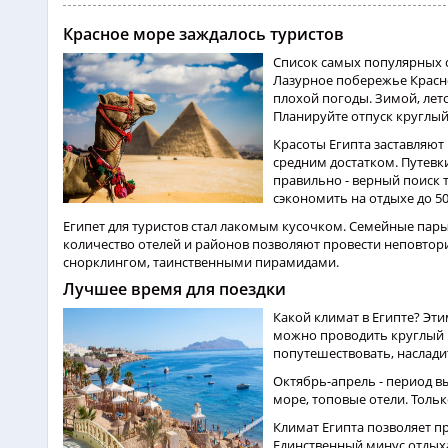
Красное море заждалось туристов
Список самых популярных ст
Лазурное побережье Красно
плохой погоды. Зимой, лет
Планируйте отпуск круглы
Красоты Египта заставляют 
средним достатком. Путевки
правильно - верный поиск 
сэкономить на отдыхе до 5
Египет для туристов стал лакомым кусочком. Семейные пары
количество отелей и районов позволяют провести неповтор
снорклингом, таинственными пирамидами.
Лучшее время для поездки
Какой климат в Египте? Эти
можно проводить круглый г
попутешествовать, наслади
Октябрь-апрель - период вы
море, топовые отели. Толь
Климат Египта позволяет 
Единственный минус отдыха