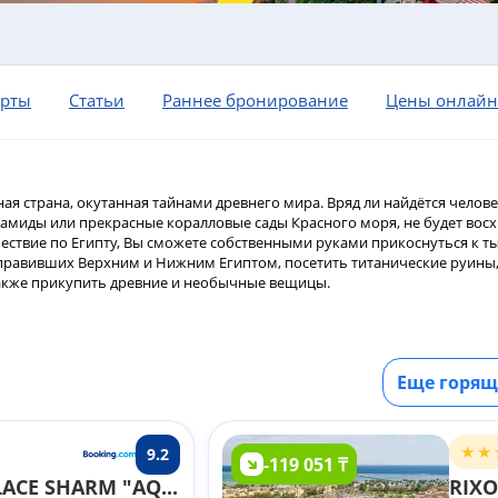
орты
Статьи
Раннее бронирование
Цены онлайн
ная страна, окутанная тайнами древнего мира. Вряд ли найдётся челов
амиды или прекрасные коралловые сады Красного моря, не будет вос
ствие по Египту, Вы сможете собственными руками прикоснуться к т
правивших Верхним и Нижним Египтом, посетить титанические руины
также прикупить древние и необычные вещицы.
Еще горящ
9.2
-119 051 ₸
PICKALBATROS PALACE SHARM "AQUA PARK" (EX. ALBATROS PALACE; GRAND CYRENE) 5*)