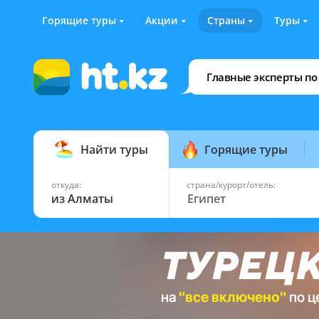
Горящие туры
Акции
Страны
Туры
Главные эксперты по
Найти туры
Горящие туры
откуда:
страна/курорт/отель:
из Алматы