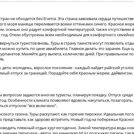
ран не обходится без Египта. Эта страна завоевала сердца путешеств
го моря маняще переливается всеми оттенками синего. Красное море
ом, осенью оно радует комфортной температурой, также отсутствием в
й год. Отели обустроены всем необходимым для комфортного семейно
вернуться туристов вновь. Туры в страну таинств могут позволить от
 можно купить по цене авиабилета. Главное делать это заранее. Еще о
турпакетов. Меняйте дату вылета, количество дней. При правильном п
0%.
, дети, молодежь, взрослое поколение - каждый найдет райский уголо
имый отпуск за границей. Порадуйте себя Красным морем, дайвингом,
м вопросом задаются многие туристы, планируя поездку. Отпуск среди
од. Особенности климата позволяют вдоволь накупаться, позагорать,
ться отпуском “все включено”.
сокого сезона. Туры раскупают, как горячие пирожки. Идеальная пого
ко представьте, как здорово встретить Новый год на побережье Красно
проводить пляжный отдых круглогодично. Зимой температура воды ко
 зимним периодом - ветра. Но менеджер Ht.kz подскажет регион, где 