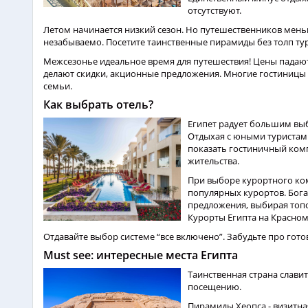
отсутствуют.
Летом начинается низкий сезон. Но путешественников мень
незабываемо. Посетите таинственные пирамиды без толп ту
Межсезонье идеальное время для путешествия! Цены падают,
делают скидки, акционные предложения. Многие гостиницы 
семьи.
Как выбрать отель?
Египет радует большим вы
Отдыхая с юными туристам
показать гостиничный комп
жительства.
При выборе курортного ко
популярных курортов. Бог
предложения, выбирая топо
Курорты Египта на Красном
Отдавайте выбор системе “все включено”. Забудьте про готов
Must see: интересные места Египта
Таинственная страна славит
посещению.
Пирамиды Хеопса - визитная