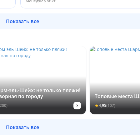
Менеджер ht.kz
Показать все
рм-эль-Шейх: не только пляжи!
зорная по городу
Топовые места Ш
›
★
(200)
4,95
(107)
Показать все