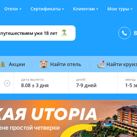
Отели
Сертификаты
Клиентам
Мои туры
8
 путешествиям уже 18 лет
Акции
Найти отель
Найти круи
дата вылета:
дней:
звезд:
8.08 ± 3 дня
7-9 дней
1-5 