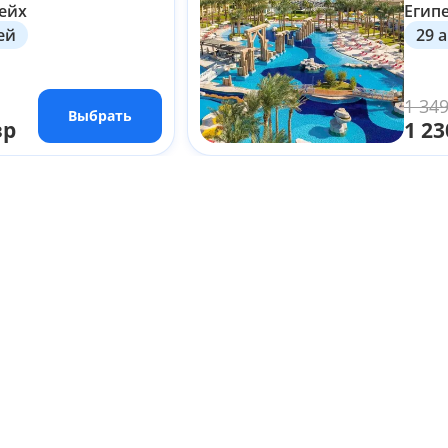
ейх
Егип
ней
29 а
1 349
Выбрать
зр
1 23