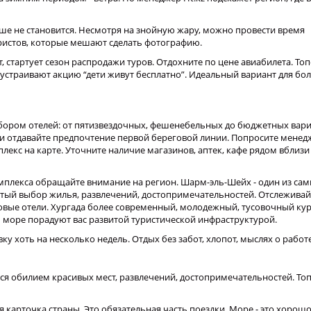
ше не становится. Несмотря на знойную жару, можно провести время
ристов, которые мешают сделать фотографию.
 стартует сезон распродажи туров. Отдохните по цене авиабилета. То
устраивают акцию “дети живут бесплатно”. Идеальный вариант для б
бором отелей: от пятизвездочных, фешенебельных до бюджетных вари
и отдавайте предпочтение первой береговой линии. Попросите менед
лекс на карте. Уточните наличие магазинов, аптек, кафе рядом вблизи
мплекса обращайте внимание на регион. Шарм-эль-Шейх - один из са
атый выбор жилья, развлечений, достопримечательностей. Отслежива
вые отели. Хургада более современный, молодежный, тусовочный кур
 море порадуют вас развитой туристической инфраструктурой.
ку хоть на несколько недель. Отдых без забот, хлопот, мыслях о работ
ся обилием красивых мест, развлечений, достопримечательностей. Топ
 карточка страны. Это обязательная часть поездки. Море - это хорошо