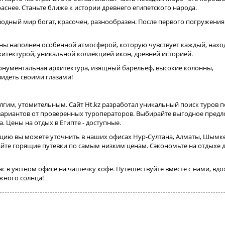
снее. Станьте ближе к истории древнего египетского народа.
одный мир богат, красочен, разнообразен. После первого погружени
ы наполнен особенной атмосферой, которую чувствует каждый, наход
хитектурой, уникальной коллекцией икон, древней историей.
Монументальная архитектура, изящный барельеф, высокие колонны,
увидеть своими глазами!
лгим, утомительным. Сайт Ht.kz разработал уникальный поиск туров п
вариантов от проверенных туроператоров. Выбирайте выгодное предл
. Цены на отдых в Египте - доступные.
ию вы можете уточнить в наших офисах Нур-Султана, Алматы, Шымке
йте горящие путевки по самым низким ценам. Сэкономьте на отдыхе 
с в уютном офисе на чашечку кофе. Путешествуйте вместе с нами, вдо
жного солнца!