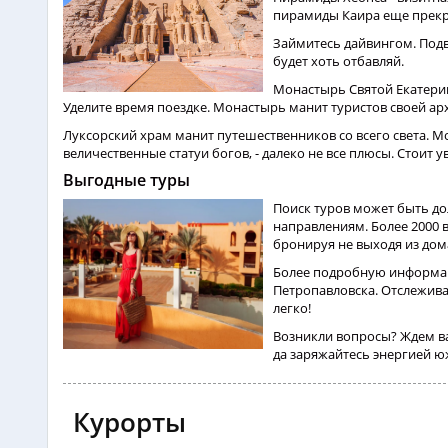
пирамиды Каира еще прекра
Займитесь дайвингом. Подв
будет хоть отбавляй.
Монастырь Святой Екатерин
Уделите время поездке. Монастырь манит туристов своей ар
Луксорский храм манит путешественников со всего света. 
величественные статуи богов, - далеко не все плюсы. Стоит 
Выгодные туры
Поиск туров может быть до
направлениям. Более 2000 
бронируя не выходя из дома
Более подробную информац
Петропавловска. Отслежива
легко!
Возникли вопросы? Ждем ва
да заряжайтесь энергией ю
Курорты