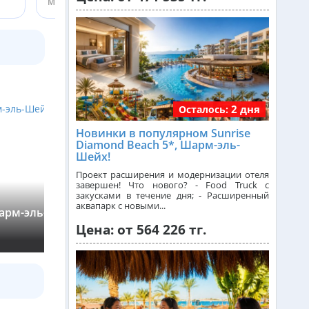
Менеджер ht.kz
Греция из Алматы
Сейшелы из Алматы
2 дня
Осталось:
Доминикана из Алматы
Новинки в популярном Sunrise
Diamond Beach 5*, Шарм-эль-
Франция из Алматы
Шейх!
Проект расширения и модернизации отеля
завершен! Что нового? - Food Truck с
закусками в течение дня; - Расширенный
Египетские Мальдивы: группов
Болгария из Алматы
аквапарк с новыми...
арм-эль-Шейха
прогулка на яхте!
Цена: от 564 226 тг.
›
★
4,62
(139)
Финляндия из Алматы
Сингапур из Алматы