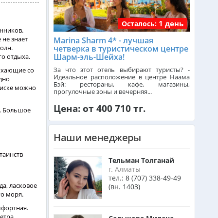
1 день
Осталось:
Танзания из Алматы
енников.
 не знает
Marina Sharm 4* - лучшая
олн.
четверка в туристическом центре
Шарм-эль-Шейха!
го отдыха.
Венгрия из Алматы
За что этот отель выбирают туристы? -
дыхающие со
Идеальное расположение в центре Наама
дно
Бэй: рестораны, кафе, магазины,
оиске можно
Израиль из Алматы
прогулочные зоны и вечерняя...
Цена: от 400 710 тг.
к. Большое
Азербайджан из Алматы
Наши менеджеры
 таинств
Маврикий из Алматы
Тельман Толганай
г. Алматы
тел.:
8 (707) 338-49-49
да, ласковое
(вн. 1403)
Оман из Алматы
го моря.
мфортная.
ветра