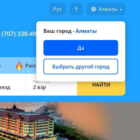
Русский
₸
Алматы
Ваш город -
Алматы
 (707) 338-49-49
Написать на WhatsApp
Да
з
Рассылка горящих
Выбрать другой город
туристов:
НАЙТИ
звезд
2 взр