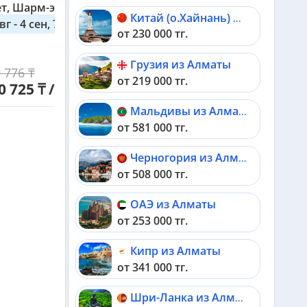
ет, Шарм-эль-Шейх
Китай (о.Хайнань) из Алматы
вг - 4 сен, 7 дней
от 230 000 тг.
Грузия из Алматы
 776 ₸
Выбрать
от 219 000 тг.
0 725 ₸ / 2 взр
Мальдивы из Алматы
от 581 000 тг.
Черногория из Алматы
от 508 000 тг.
ОАЭ из Алматы
от 253 000 тг.
Кипр из Алматы
от 341 000 тг.
Шри-Ланка из Алматы