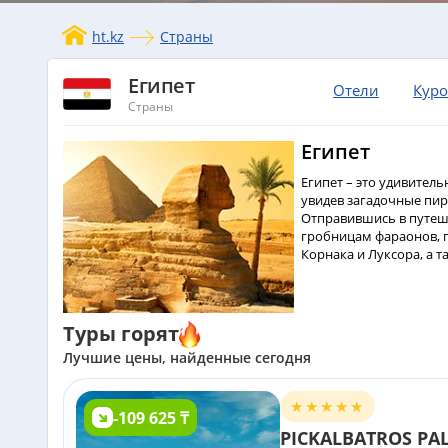
ht.kz
Страны
Египет
Отели
Кур
Страны
Египет
Египет – это удивитель
увидев загадочные пир
Отправившись в путеше
гробницам фараонов, 
Корнака и Луксора, а 
Туры горят
Лучшие цены, найденные сегодня
-109 625 ₸