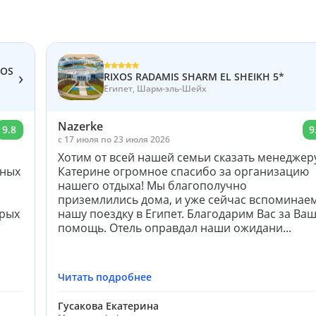
XOS
›
RIXOS RADAMIS SHARM EL SHEIKH 5*
Египет, Шарм-эль-Шейх
Nazerke
9.8
9
c 17 июля по 23 июля 2026
Хотим от всей нашей семьи сказать менеджер
бных
Катерине огромное спасибо за организацию
нашего отдыха! Мы благополучно
приземлились дома, и уже сейчас вспоминае
орых
нашу поездку в Египет. Благодарим Вас за Ва
помощь. Отель оправдал наши ожидани...
Читать подробнее
Гусакова Екатерина