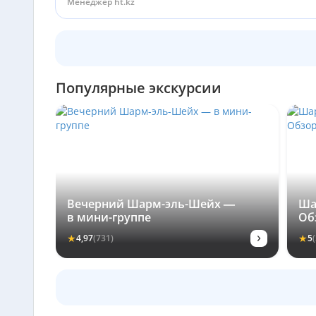
Менеджер ht.kz
Популярные экскурсии
Вечерний Шарм-эль-Шейх —
Ша
в мини-группе
Об
›
★
★
4,97
(731)
5