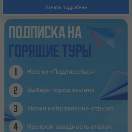
Кабинет туриста
Узнать подробнее
Валюта:
KZT
USD
EUR
Язык:
Русский
Қазақша
Установи наше мобильное приложение
Загрузить приложение из App Store
Загрузить приложение из Google Play