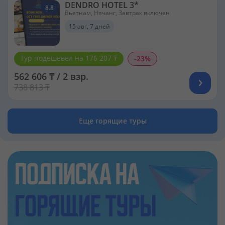
DENDRO HOTEL 3*
8.8
Вьетнам, Нячанг, Завтрак включен
15 авг, 7 дней
Тур подешевел на 176 207 ₸
-23%
562 606 ₸ / 2 взр.
738 813 ₸
Еще горящие туры