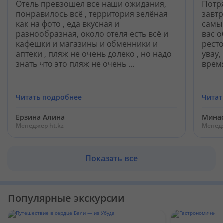
Кабинет туриста
Отель превзошел все наши ожидания,
Потр
понравилось всё , территория зелёная
завт
как на фото , еда вкусная и
самы
разнообразная, около отеля есть всё и
вас 
Валюта:
KZT
USD
EUR
кафешки и магазины и обменники и
рест
аптеки , пляж не очень долеко , но надо
увау,
знать что это пляж не очень ...
время
Язык:
Русский
Қазақша
Читать подробнее
Читат
Установи наше мобильное приложение
Ерзина Алина
Минас
Менеджер ht.kz
Менедж
Загрузить приложение из App Store
Загрузить приложение из Google Play
Показать все
Популярные экскурсии