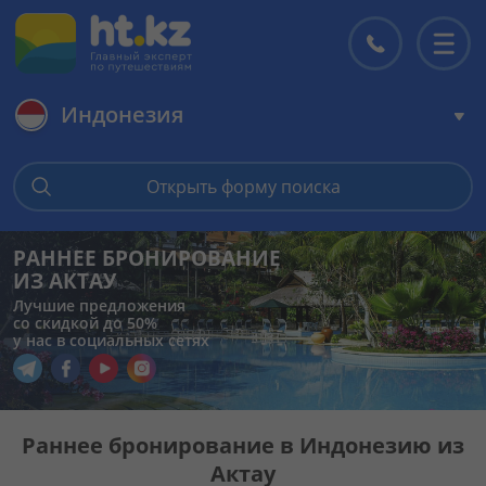
Индонезия
Главная
Открыть форму поиска
Горящие туры
РАННЕЕ БРОНИРОВАНИЕ
ИЗ АКТАУ
Цены на туры
Лучшие предложения
со скидкой до 50%
у нас в социальных сетях
Страны
Перейти в наш Telegram
Перейти в наш Facebook
Перейти в наш YouTube
Перейти в наш Instagram
Туры
Раннее бронирование в Индонезию из
Актау
Отели