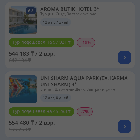
AROMA BUTIK HOTEL 3*
6.8
Турция, Сиде, Завтрак включен
12 авг, 7 дней
Тур подешевел на 97 921 ₸
-15%
544 183 ₸ / 2 взр.
642 104 ₸
UNI SHARM AQUA PARK (EX. KARMA
UNI SHARM) 3*
Египет, Шарм-эль-Шейх, Завтрак и ужин
12 авг, 8 дней
Тур подешевел на 45 283 ₸
-7%
554 480 ₸ / 2 взр.
599 763 ₸