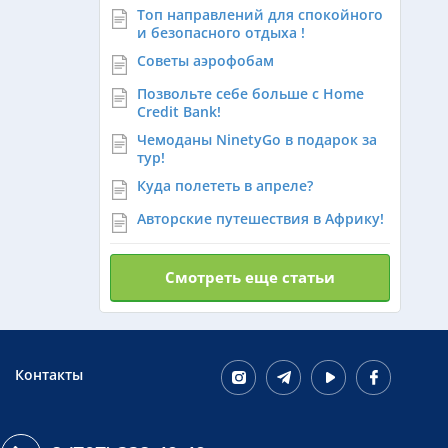
Топ направлений для спокойного
Израиль из Алматы
и безопасного отдыха !
Советы аэрофобам
Азербайджан из Алматы
Позвольте себе больше с Home
Credit Bank!
Чемоданы NinetyGo в подарок за
Маврикий из Алматы
тур!
Куда полететь в апреле?
Авторские путешествия в Африку!
Оман из Алматы
Смотреть еще статьи
Контакты