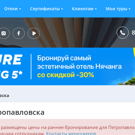
Отели
Сертификаты
Клиентам
Мои туры
8
вска
ропавловска
 размещены цены на раннее бронирование для Петропавло
 нашим сотрудникам.
Контакты менеджеров