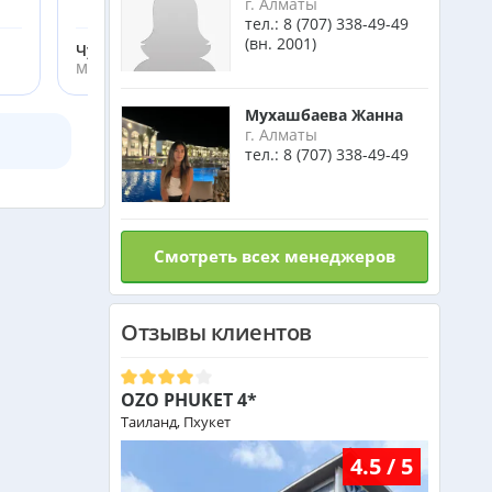
г. Алматы
тел.:
8 (707) 338-49-49
Малайзия из Алматы
(вн. 2001)
от 383 000 тг.
Чугаров Ялкунжан
Менеджер ht.kz
Индия (ГОА) из Алматы
Мухашбаева Жанна
г. Алматы
тел.:
8 (707) 338-49-49
Италия из Алматы
Смотреть всех менеджеров
Чехия из Алматы
Отзывы клиентов
Греция из Алматы
OZO PHUKET 4*
Сейшелы из Алматы
Таиланд, Пхукет
4.5 / 5
Доминикана из Алматы