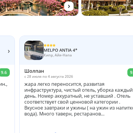
›
›
MELPO ANTIA 4*
Кипр, Айя-Напа
Шолпан
9.6
9
c 28 июля по 4 августа 2026
н.,
жара легко переносится, развитая
инфраструктура, чистый отель, уборка каждый
день. Номер аккуратный, не уставший . Отель
соответствует свой ценновой категории .
Вкусное завтраки и ужины ( на ужин из напитко
вода). Много таверн, рестаранов...