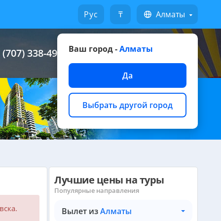
Русский
₸
Алматы
Ваш город -
Алматы
 (707) 338-49-49
Написать на WhatsApp
Да
Выбрать другой город
Лучшие цены на туры
Популярные направления
вска.
Вылет из
Алматы