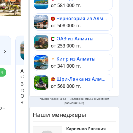
›
›
от 581 000 тг.
Черногория из Алматы
от 508 000 тг.
ОАЭ из Алматы
от 253 000 тг.
›
KIRMAN BELAZUR RESORT & SPA 5*
Турция, Белек
Кипр из Алматы
от 341 000 тг.
Ainara
.4
9.8
c 29 июля по 4 августа 2026
Шри-Ланка из Алматы
Весь отдых прошел на ура! С таким менеджеро
от 560 000 тг.
горы по колено. От А до Я вместе с нами был.
Отель замечательный есть все что нужно и все
Катар из Алматы
*(Цена указана за 1 человека, при 2-х местном
что хочется. Рекомендуем!
размещении)
от 340 000 тг.
 -
Наши менеджеры
Индонезия (Бали) из Алматы
от 740 000 тг.
Карпенко Евгения