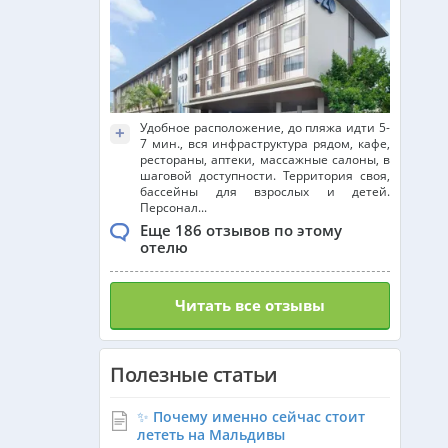
Франция из Алматы
Болгария из Алматы
Удобное расположение, до пляжа идти 5-
+
7 мин., вся инфраструктура рядом, кафе,
рестораны, аптеки, массажные салоны, в
шаговой доступности. Территория своя,
бассейны для взрослых и детей.
Финляндия из Алматы
Персонал...
Еще 186 отзывов по этому
отелю
Сингапур из Алматы
Читать все отзывы
Танзания из Алматы
Полезные статьи
Венгрия из Алматы
✨ Почему именно сейчас стоит
лететь на Мальдивы