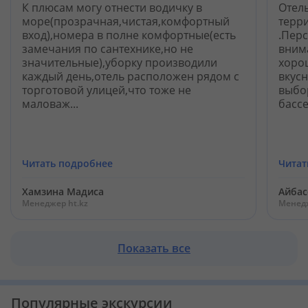
К плюсам могу отнести водичку в
Отел
море(прозрачная,чистая,комфортный
терри
вход),номера в полне комфортные(есть
.Пер
замечания по сантехнике,но не
внима
значительные),уборку производили
хоро
каждый день,отель расположен рядом с
вкус
торготовой улицей,что тоже не
выбор
маловаж...
бассе
Читать подробнее
Читат
Хамзина Мадиса
Айбас
Менеджер ht.kz
Менедж
Показать все
Популярные экскурсии