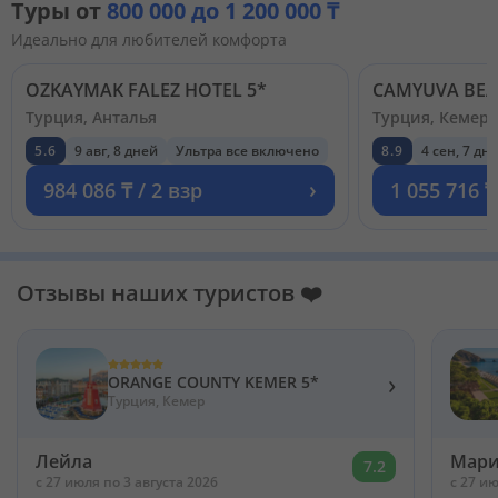
Туры от
800 000 до 1 200 000 ₸
Идеально для любителей комфорта
OZKAYMAK FALEZ HOTEL 5*
CAMYUVA BEAC
Турция, Анталья
Турция, Кемер
5.6
9 авг, 8 дней
Ультра все включено
8.9
4 сен, 7 дн
›
984 086 ₸ / 2 взр
1 055 716 ₸
Отзывы наших туристов ❤️
›
ORANGE COUNTY KEMER 5*
Турция, Кемер
Лейла
Мари
7.2
c 27 июля по 3 августа 2026
c 27 ию