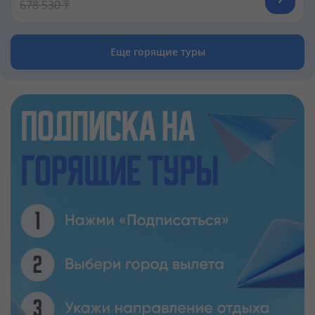
678 530 ₸
Еще горящие туры