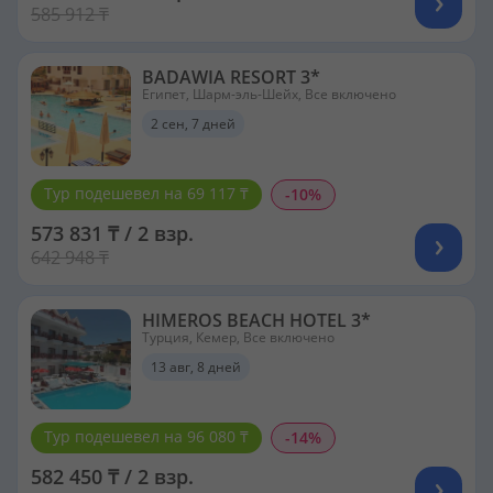
585 912 ₸
BADAWIA RESORT 3*
Египет, Шарм-эль-Шейх, Все включено
2 сен, 7 дней
Тур подешевел на 69 117 ₸
-10%
573 831 ₸ / 2 взр.
642 948 ₸
HIMEROS BEACH HOTEL 3*
Турция, Кемер, Все включено
13 авг, 8 дней
Тур подешевел на 96 080 ₸
-14%
582 450 ₸ / 2 взр.