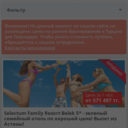
Фильтр
Круизы
Внимание! На данный момент на нашем сайте не
Статьи
размещены цены на раннее бронирование в Турцию
для Павлодара. Чтобы узнать стоимость путёвок,
обращайтесь к нашим сотрудникам.
70070 отзывов наших туристов
Контакты менеджеров
Сертификаты
О нас
Цена за 1 чел:
Для бизнеса
от 571 497 тг.
Selectum Family Resort Belek 5* - зеленый
Контакты
семейный отель по хорошей цене! Вылет из
Астаны!