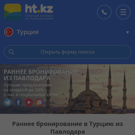
Турция
Главная
Открыть форму поиска
Горящие туры
РАННЕЕ БРОНИРОВАНИЕ
ИЗ ПАВЛОДАРА
Цены на туры
Лучшие предложения
со скидкой до 50%
у нас в социальных сетях
Страны
Перейти в наш Telegram
Перейти в наш Facebook
Перейти в наш YouTube
Перейти в наш Instagram
Туры
Раннее бронирование в Турцию из
Павлодара
Отели