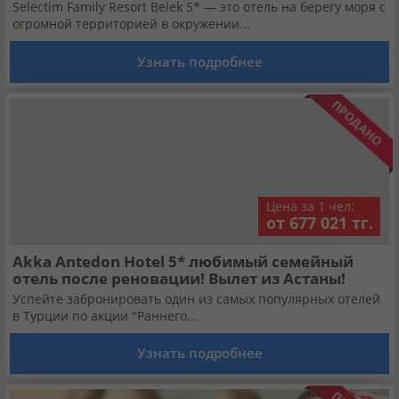
Кабинет туриста
Selectim Family Resort Belek 5* — это отель на берегу моря с
огромной территорией в окружении...
Узнать подробнее
Валюта:
KZT
USD
EUR
Язык:
Русский
Қазақша
Установи наше мобильное приложение
Цена за 1 чел:
от 677 021 тг.
Загрузить приложение из App Store
Akka Antedon Hotel 5* любимый семейный
отель после реновации! Вылет из Астаны!
Загрузить приложение из Google Play
Успейте забронировать один из самых популярных отелей
в Турции по акции "Раннего...
Узнать подробнее