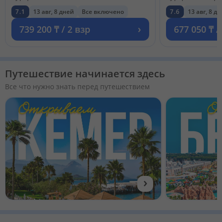
7.1
13 авг, 8 дней
Все включено
7.6
13 авг, 8 д
›
739 200 ₸ / 2 взр
677 050 ₸ /
Путешествие начинается здесь
Все что нужно знать перед путешествием
›