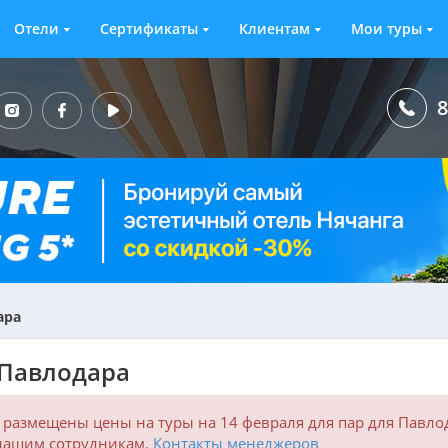
Отели
Сертификаты
Клиентам
Мои туры
8
ара
 Павлодара
размещены цены на туры на 14 февраля для пар для Павло
 нашим сотрудникам.
Контакты менеджеров