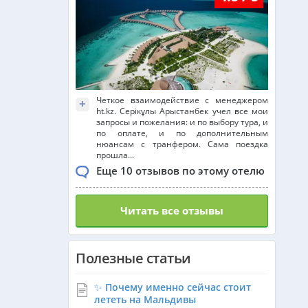
Франция из Алматы
Болгария из Алматы
Четкое взаимодействие с менеджером
+
ht.kz. Серікұлы Арыстанбек учел все мои
запросы и пожелания: и по выбору тура, и
по оплате, и по дополнительным
Финляндия из Алматы
нюансам с транфером. Сама поездка
прошла...
Еще 10 отзывов по этому отелю
Сингапур из Алматы
Читать все отзывы
Танзания из Алматы
Полезные статьи
Венгрия из Алматы
✨ Почему именно сейчас стоит
лететь на Мальдивы