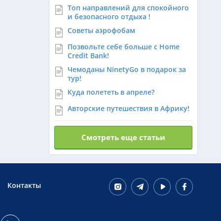
Топ направлений для спокойного
Израиль из Алматы
и безопасного отдыха !
Советы аэрофобам
Азербайджан из Алматы
Позвольте себе больше с Home
Credit Bank!
Чемоданы NinetyGo в подарок за
Маврикий из Алматы
тур!
Куда полететь в апреле?
Авторские путешествия в Африку!
Оман из Алматы
Смотреть еще статьи
Контакты