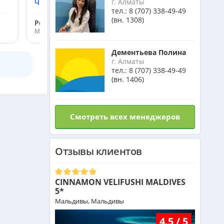
г. Алматы
Читать подробнее
тел.:
8 (707) 338-49-49
Малайзия из Алматы
(вн. 1308)
от 385 000 тг.
Родинко Денис
Менеджер ht.kz
Индия (ГОА) из Алматы
Дементьева Полина
г. Алматы
тел.:
8 (707) 338-49-49
(вн. 1406)
Италия из Алматы
Смотреть всех менеджеров
Чехия из Алматы
Отзывы клиентов
Греция из Алматы
CINNAMON VELIFUSHI MALDIVES
Сейшелы из Алматы
5*
Мальдивы, Мальдивы
4.5 / 5
Доминикана из Алматы