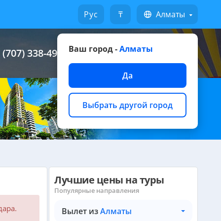
Русский
₸
Алматы
Ваш город -
Алматы
 (707) 338-49-49
Написать на WhatsApp
Да
Выбрать другой город
Лучшие цены на туры
Популярные направления
дара.
Вылет из
Алматы