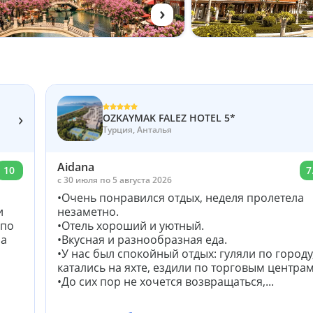
›
›
OZKAYMAK FALEZ HOTEL 5*
Турция, Анталья
Aidana
10
7
c 30 июля по 5 августа 2026
•Очень понравился отдых, неделя пролетела
и
незаметно.
 по
•Отель хороший и уютный.
ма
•Вкусная и разнообразная еда.
•У нас был спокойный отдых: гуляли по городу
катались на яхте, ездили по торговым центрам
•До сих пор не хочется возвращаться,...