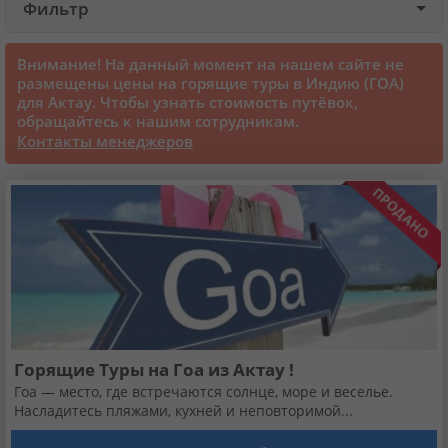
Фильтр
Круизы
Внимание! На данный момент на нашем сайте не
размещены цены на горящие туры в Индию (ГОА)
для Актау. Чтобы узнать стоимость путёвок,
Статьи
обращайтесь к нашим сотрудникам.
Контакты менеджеров
70131 отзыв наших туристов
Сертификаты
О нас
Для бизнеса
Горящие Туры на Гоа из Актау !
Гоа — место, где встречаются солнце, море и веселье.
Контакты
Насладитесь пляжами, кухней и неповторимой...