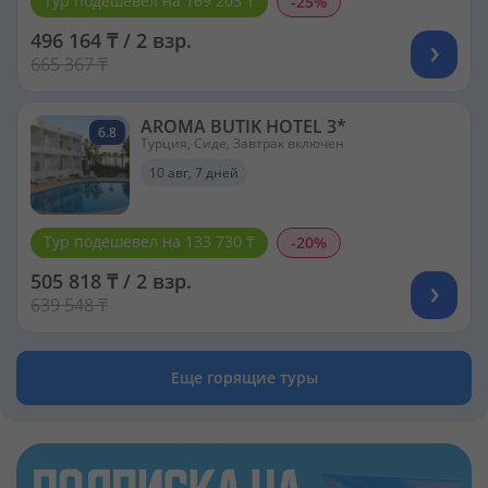
Тур подешевел на 169 203 ₸
-25%
496 164 ₸ / 2 взр.
665 367 ₸
AROMA BUTIK HOTEL 3*
6.8
Турция, Сиде, Завтрак включен
10 авг, 7 дней
Тур подешевел на 133 730 ₸
-20%
505 818 ₸ / 2 взр.
639 548 ₸
Еще горящие туры