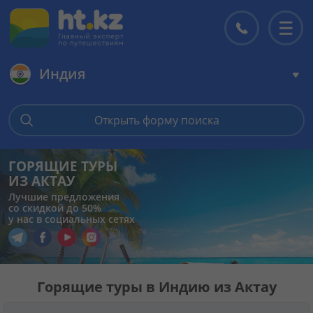
Индия
Главная
Открыть форму поиска
Горящие туры
ГОРЯЩИЕ ТУРЫ
ИЗ АКТАУ
Цены на туры
Лучшие предложения
со скидкой до 50%
у нас в социальных сетях
Страны
Перейти в наш Telegram
Перейти в наш Facebook
Перейти в наш YouTube
Перейти в наш Instagram
Туры
Горящие туры в Индию из Актау
Отели