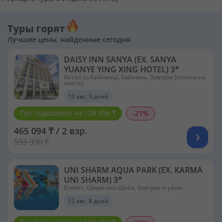
Туры горят
Лучшие цены, найденные сегодня
DAISY INN SANYA (EX. SANYA
YUANYE YING XING HOTEL) 3*
Китай (о.Хайнань), Хайнань, Завтрак (оплата на
месте)
10 авг, 9 дней
Тур подешевел на 128 896 ₸
-21%
465 094 ₸ / 2 взр.
593 990 ₸
UNI SHARM AQUA PARK (EX. KARMA
UNI SHARM) 3*
Египет, Шарм-эль-Шейх, Завтрак и ужин
12 авг, 8 дней