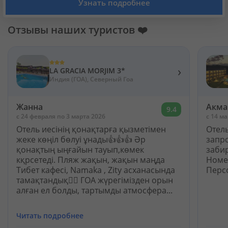
Узнать подробнее
Кабинет туриста
Отзывы наших туристов ❤️
Валюта:
KZT
USD
EUR
›
LA GRACIA MORJIM 3*
Язык:
Русский
Қазақша
Индия (ГОА), Северный Гоа
Жанна
Акма
9.4
Установи наше мобильное приложение
c 24 февраля по 3 марта 2026
c 14 м
Отель иесінің қонақтарға қызметімен
Отел
Загрузить приложение из App Store
жеке көңіл бөлуі ұнады👍👍👍 Әр
запр
қонақтың ыңғайын тауып,көмек
заби
кқрсетеді. Пляж жақын, жақын маңда
Номе
Загрузить приложение из Google Play
Тибет кафесі, Namaka , Zity асханасында
Персо
тамақтандық✊🏻 ГОА жүрегімізден орын
алған ел болды, тартымды атмосфера...
Читать подробнее