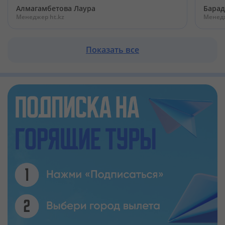
Алмагамбетова Лаура
Барад
Менеджер ht.kz
Менедж
Показать все