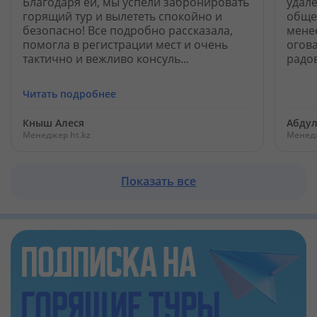
Благодаря ей, мы успели забронировать
удале
Кабинет туриста
горящий тур и вылететь спокойно и
обще
безопасно! Все подробно рассказала,
менее
помогла в регистрации мест и очень
огова
Валюта:
KZT
USD
EUR
тактично и вежливо консуль...
радов
Читать подробнее
Язык:
Русский
Қазақша
Кныш Алеся
Абдул
Менеджер ht.kz
Менедж
Установи наше мобильное приложение
Показать все
Загрузить приложение из App Store
Загрузить приложение из Google Play