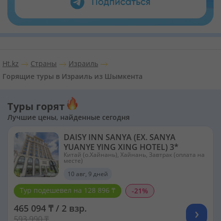
Ht.kz
Страны
Израиль
Горящие туры в Израиль из Шымкента
Туры горят
Лучшие цены, найденные сегодня
DAISY INN SANYA (EX. SANYA
YUANYE YING XING HOTEL) 3*
Китай (о.Хайнань), Хайнань, Завтрак (оплата на
месте)
10 авг, 9 дней
Тур подешевел на 128 896 ₸
-21%
465 094 ₸ / 2 взр.
593 990 ₸