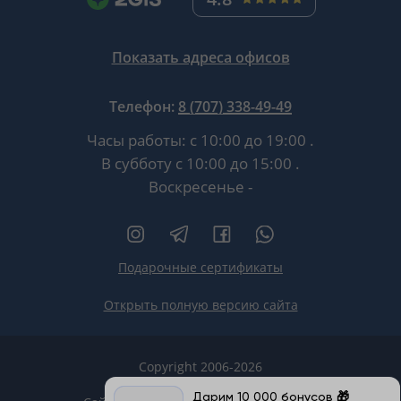
Показать адреса офисов
Телефон:
8 (707) 338-49-49
Часы работы:
с 10:00 до 19:00
.
В субботу
с 10:00 до 15:00
.
Воскресенье -
Подарочные сертификаты
Открыть полную версию сайта
Copyright 2006-2026
HT.KZ ТОО «HT.KZ Almaty».
Дарим 10 000 бонусов 🎁