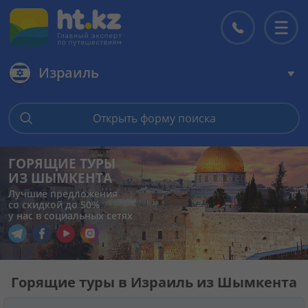
Израиль
Главная
Открыть форму поиска
Горящие туры
ГОРЯЩИЕ ТУРЫ
ИЗ ШЫМКЕНТА
Цены на туры
Лучшие предложения
со скидкой до 50%
у нас в социальных сетях
Страны
Перейти в наш Telegram
Перейти в наш Facebook
Перейти в наш YouTube
Перейти в наш Instagram
Туры
Горящие туры в Израиль из Шымкента
Отели