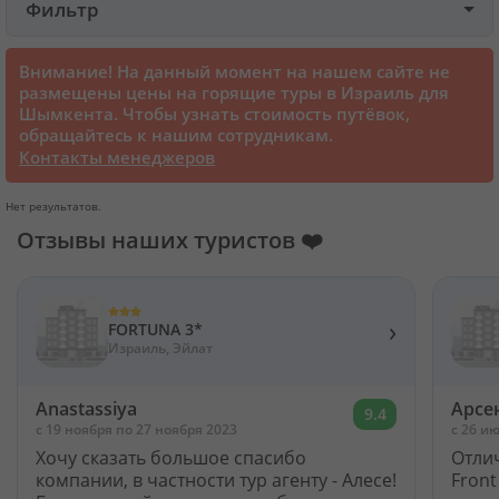
Фильтр
Круизы
Внимание! На данный момент на нашем сайте не
размещены цены на горящие туры в Израиль для
Шымкента. Чтобы узнать стоимость путёвок,
Статьи
обращайтесь к нашим сотрудникам.
Контакты менеджеров
70131 отзыв наших туристов
Нет результатов.
Отзывы наших туристов ❤️
Сертификаты
О нас
›
FORTUNA 3*
Израиль, Эйлат
Для бизнеса
Anastassiya
Арсе
9.4
c 19 ноября по 27 ноября 2023
c 26 и
Контакты
Хочу сказать большое спасибо
Отли
компании, в частности тур агенту - Алесе!
Front