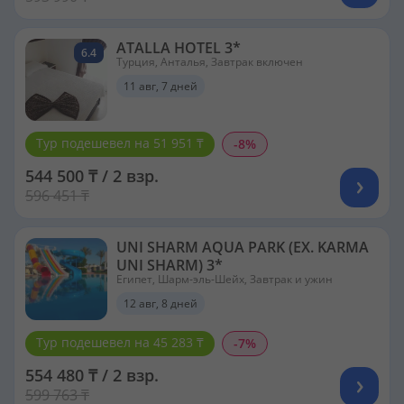
ATALLA HOTEL 3*
6.4
Турция, Анталья, Завтрак включен
11 авг, 7 дней
Тур подешевел на 51 951 ₸
-8%
544 500 ₸ / 2 взр.
596 451 ₸
UNI SHARM AQUA PARK (EX. KARMA
UNI SHARM) 3*
Египет, Шарм-эль-Шейх, Завтрак и ужин
12 авг, 8 дней
Тур подешевел на 45 283 ₸
-7%
554 480 ₸ / 2 взр.
599 763 ₸