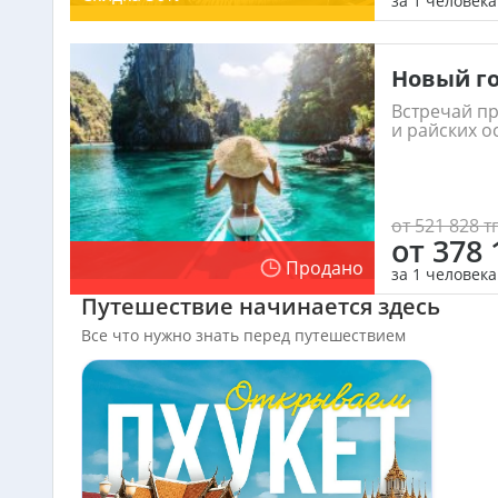
за 1 человека
Новый го
Встречай п
и райских о
от 521 828 тг
от 378 
Продано
за 1 человека
Путешествие начинается здесь
Все что нужно знать перед путешествием