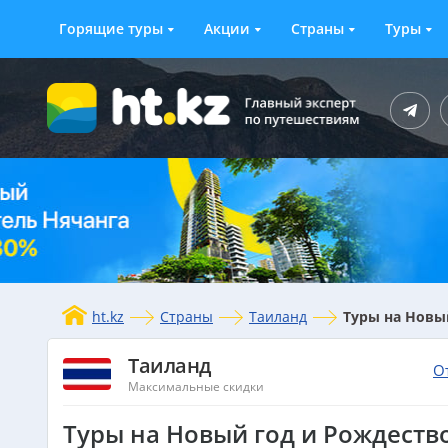
Горящие туры
Акции
Страны
Туры
ht.kz
Страны
Таиланд
Туры на Новый
Таиланд
О
Максимальные скидки
Туры на Новый год и Рождество