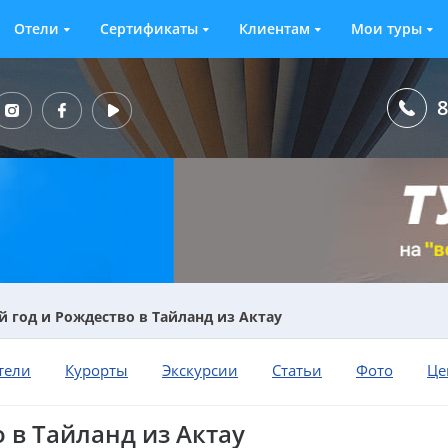
Отели
Сертификаты
Клиентам
Мои туры
8
 год и Рождество в Тайланд из Актау
тели
Курорты
Экскурсии
Статьи
Фото
Це
 в Тайланд из Актау