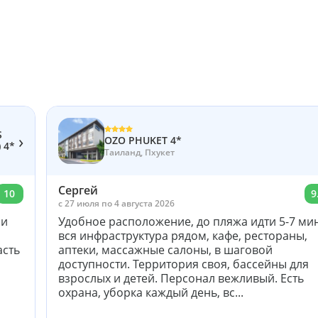
S
›
OZO PHUKET 4*
 4*
Таиланд, Пхукет
Сергей
10
9
c 27 июля по 4 августа 2026
 и
Удобное расположение, до пляжа идти 5-7 мин
вся инфраструктура рядом, кафе, рестораны,
асть
аптеки, массажные салоны, в шаговой
доступности. Территория своя, бассейны для
взрослых и детей. Персонал вежливый. Есть
охрана, уборка каждый день, вс...