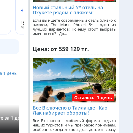
Новый стильный 5* отель на
Читать подробнее
Пхукете рядом с пляжем!
Франция из Алматы
Если вы ищете современный отель близко с
Гусакова Екатерина
пляжем, The Marin Phuket 5* - один из
Менеджер ht.kz
лучших вариантов! Почему стоит выбрать
именно его? - До...
Болгария из Алматы
Цена: от 559 129 тг.
Финляндия из Алматы
Сингапур из Алматы
1 день
Осталось:
Танзания из Алматы
Все Включено в Таиланде - Као
Чудеса Андаманского моря: на
Лак набирает обороты!
е за 1 день
катере к островам Пхи-Пхи и
Венгрия из Алматы
Все Включено - любимый формат отдыха
Бамбу
›
наших туристов, и мы прекрасно понимаем,
★
4,6
(90)
особенно, когда это поездка с детьми - сразу