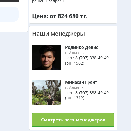
решены вопросы...
Израиль из Алматы
Цена: от 824 680 тг.
Азербайджан из Алматы
Наши менеджеры
Маврикий из Алматы
Родинко Денис
г. Алматы
тел.:
8 (707) 338-49-49
(вн. 1502)
Оман из Алматы
Минасян Грант
г. Алматы
тел.:
8 (707) 338-49-49
(вн. 1312)
Смотреть всех менеджеров