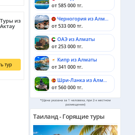
от 585 000 тг.
Черногория из Алматы
Туры из
от 533 000 тг.
Актау
ОАЭ из Алматы
от 253 000 тг.
Кипр из Алматы
ь тур
от 341 000 тг.
Шри-Ланка из Алматы
от 560 000 тг.
Катар из Алматы
*(Цена указана за 1 человека, при 2-х местном
размещении)
от 309 000 тг.
Таиланд - Горящие туры
Индонезия (Бали) из Алматы
от 740 000 тг.