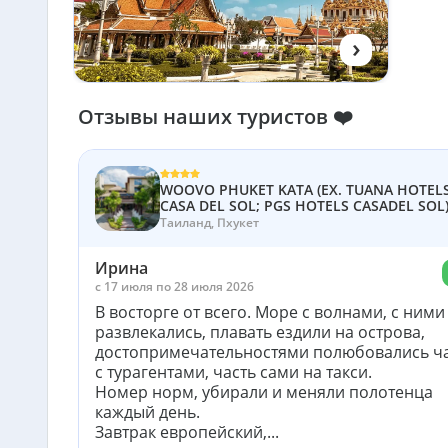
›
Отзывы наших туристов ❤️
WOOVO PHUKET KATA (EX. TUANA HOTEL
CASA DEL SOL; PGS HOTELS CASADEL SOL)
Таиланд, Пхукет
Ирина
c 17 июля по 28 июля 2026
В восторге от всего. Море с волнами, с ними
развлекались, плавать ездили на острова,
достопримечательностями полюбовались ч
с турагентами, часть сами на такси.
Номер норм, убирали и меняли полотенца
каждый день.
Завтрак европейский,...