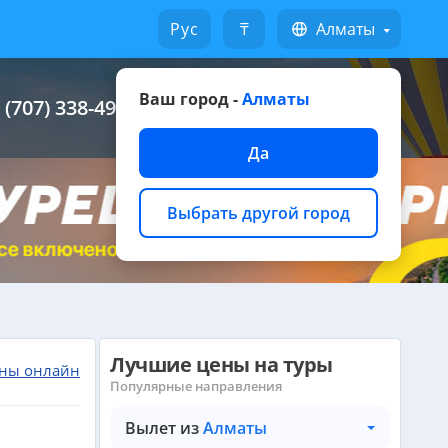
Русский
₸
Алматы
Ваш город -
Алматы
 (707) 338-49-49
Написать на WhatsApp
Да
Выбрать другой город
Лучшие цены на туры
ны онлайн
Популярные направления
Вылет из
Алматы