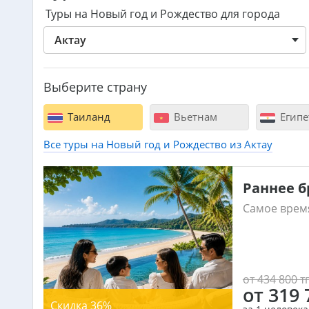
Туры на Новый год и Рождество для города
Актау
Выберите страну
Таиланд
Вьетнам
Египе
Все туры на Новый год и Рождество из Актау
Раннее б
Самое врем
от 434 800 тг
от 319 
Скидка 36%