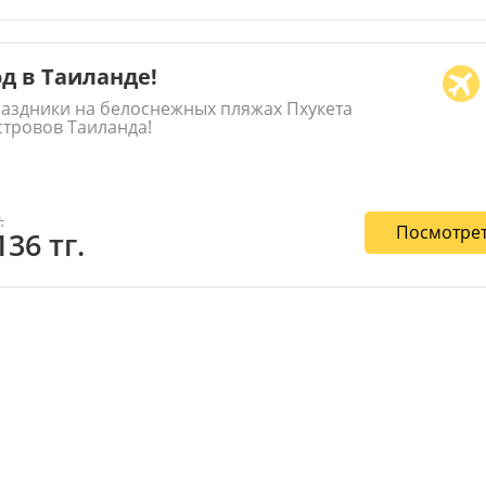
д в Таиланде!
раздники на белоснежных пляжах Пхукета
стровов Таиланда!
.
Посмотрет
136 тг.