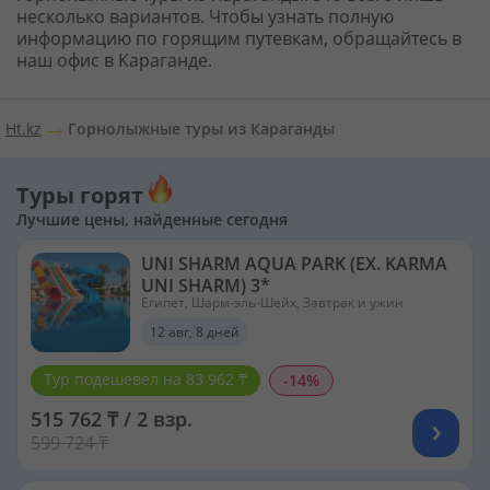
несколько вариантов. Чтобы узнать полную
информацию по горящим путевкам, обращайтесь в
наш офис в Караганде.
Ht.kz
Горнолыжные туры из Караганды
Туры горят
Лучшие цены, найденные сегодня
UNI SHARM AQUA PARK (EX. KARMA
UNI SHARM) 3*
Египет, Шарм-эль-Шейх, Завтрак и ужин
12 авг, 8 дней
Тур подешевел на 83 962 ₸
-14%
515 762 ₸ / 2 взр.
599 724 ₸