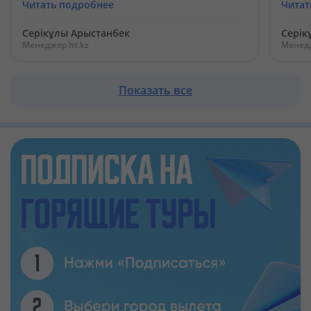
Читать подробнее
Читат
Серікұлы Арыстанбек
Серік
Менеджер ht.kz
Менедж
Показать все