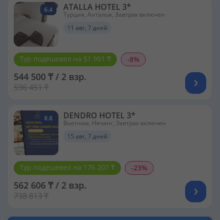
ATALLA HOTEL 3*
6.4
Турция, Анталья, Завтрак включен
11 авг, 7 дней
Тур подешевел на 51 951 ₸
-8%
544 500 ₸ / 2 взр.
596 451 ₸
DENDRO HOTEL 3*
8.8
Вьетнам, Нячанг, Завтрак включен
15 авг, 7 дней
Тур подешевел на 176 207 ₸
-23%
562 606 ₸ / 2 взр.
738 813 ₸