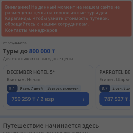
Внимание! На данный момент на нашем сайте не
размещены цены на горнолыжные туры для
Круизы
Караганды. Чтобы узнать стоимость путёвок,
обращайтесь к нашим сотрудникам.
Контакты менеджеров
Статьи
Нет результатов.
70129 отзывов наших туристов
Туры до
800 000 ₸
Для охотников на выгодные цены
Сертификаты
DECEMBER HOTEL 5*
Вьетнам, Нячанг
Египет, Шарм-
О нас
9.1
9 сен, 7 дней
Завтрак включен
8.7
2 сен, 8 дн
›
759 259 ₸ / 2 взр
787 527 ₸ /
Для бизнеса
Контакты
Путешествие начинается здесь