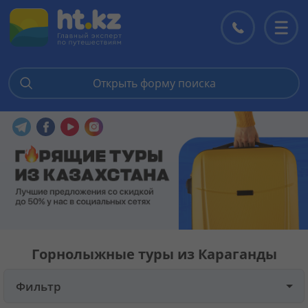
Открыть форму поиска
Главная
Перейти в наш Telegram
Перейти в наш Facebook
Перейти в наш YouTube
Перейти в наш Instagram
Горящие туры
Цены на туры
Страны
Горнолыжные туры из Караганды
Туры
Фильтр
Отели