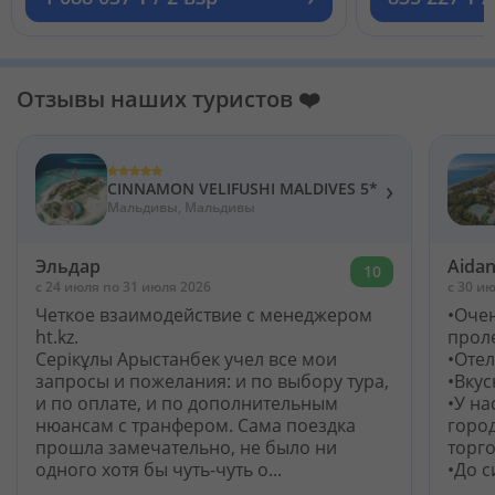
Отзывы наших туристов ❤️
›
CINNAMON VELIFUSHI MALDIVES 5*
Мальдивы, Мальдивы
Эльдар
Aida
10
c 24 июля по 31 июля 2026
c 30 ию
Четкое взаимодействие с менеджером
•Оче
ht.kz.
прол
Серікұлы Арыстанбек учел все мои
•Оте
запросы и пожелания: и по выбору тура,
•Вкус
и по оплате, и по дополнительным
•У на
нюансам с транфером. Сама поездка
город
прошла замечательно, не было ни
торг
одного хотя бы чуть-чуть о...
•До с