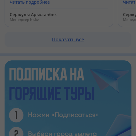
Читать подробнее
Читат
Серікұлы Арыстанбек
Серік
Менеджер ht.kz
Менедж
Показать все