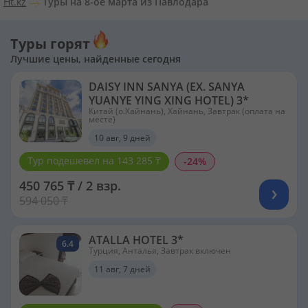
Ht.kz
Туры на 8-ое марта из Павлодара
Туры горят
Лучшие цены, найденные сегодня
DAISY INN SANYA (EX. SANYA
YUANYE YING XING HOTEL) 3*
Китай (о.Хайнань), Хайнань, Завтрак (оплата на
месте)
10 авг, 9 дней
Тур подешевел на 143 285 ₸
-24%
450 765 ₸ / 2 взр.
594 050 ₸
ATALLA HOTEL 3*
6.4
Турция, Анталья, Завтрак включен
11 авг, 7 дней