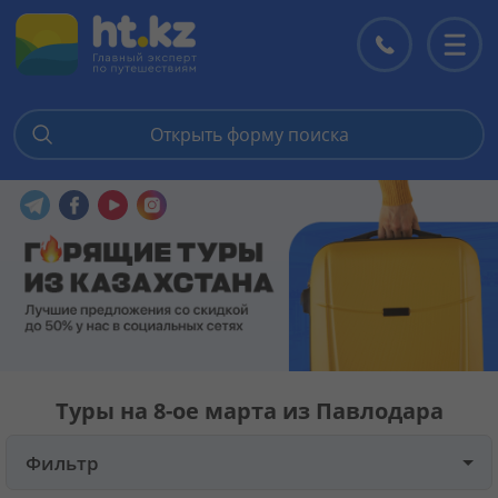
Открыть форму поиска
Главная
Перейти в наш Telegram
Перейти в наш Facebook
Перейти в наш YouTube
Перейти в наш Instagram
Горящие туры
Цены на туры
Страны
Туры на 8-ое марта из Павлодара
Туры
Фильтр
Отели