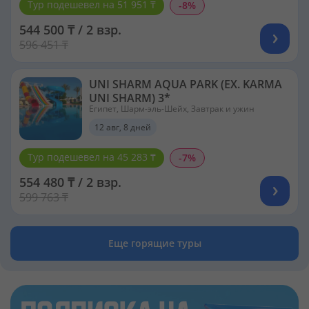
Тур подешевел на 51 951 ₸
-8%
544 500 ₸ / 2 взр.
596 451 ₸
UNI SHARM AQUA PARK (EX. KARMA
UNI SHARM) 3*
Египет, Шарм-эль-Шейх, Завтрак и ужин
12 авг, 8 дней
Тур подешевел на 45 283 ₸
-7%
554 480 ₸ / 2 взр.
599 763 ₸
Еще горящие туры