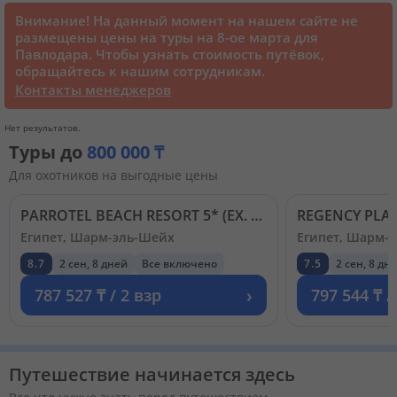
Внимание! На данный момент на нашем сайте не
размещены цены на туры на 8-ое марта для
Круизы
Павлодара. Чтобы узнать стоимость путёвок,
обращайтесь к нашим сотрудникам.
Контакты менеджеров
Статьи
Нет результатов.
70131 отзыв наших туристов
Туры до
800 000 ₸
Для охотников на выгодные цены
Сертификаты
PARROTEL BEACH RESORT 5* (EX. RADISSON BLU RESORT SHARM EL SHEIKH)
Египет, Шарм-эль-Шейх
Египет, Шарм-
О нас
8.7
2 сен, 8 дней
Все включено
7.5
2 сен, 8 дн
›
787 527 ₸ / 2 взр
797 544 ₸ /
Для бизнеса
Контакты
Путешествие начинается здесь