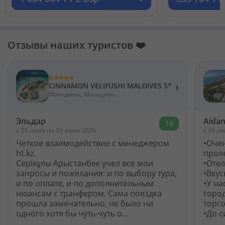
Отзывы наших туристов ❤️
›
CINNAMON VELIFUSHI MALDIVES 5*
Мальдивы, Мальдивы
Эльдар
Aida
10
c 24 июля по 31 июля 2026
c 30 ию
Четкое взаимодействие с менеджером
•Оче
ht.kz.
прол
Серікұлы Арыстанбек учел все мои
•Оте
запросы и пожелания: и по выбору тура,
•Вкус
и по оплате, и по дополнительным
•У на
нюансам с транфером. Сама поездка
город
прошла замечательно, не было ни
торг
одного хотя бы чуть-чуть о...
•До с