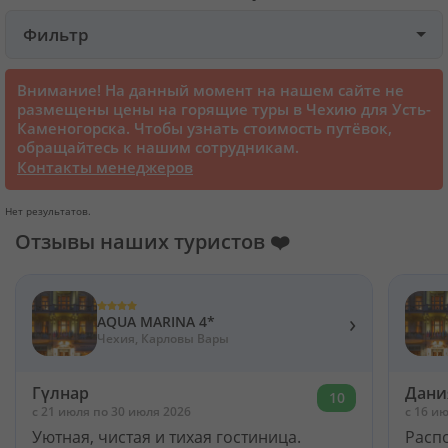
Фильтр
Круизы
Внимание! На данный момент на нашем сайте не
Cтатьи
размещены цены на горящие туры в Чехию для Усть-
Каменогорска. Чтобы узнать стоимость путёвок,
обращайтесь к нашим сотрудникам.
70101 отзыв наших туристов
Контакты менеджеров
Нет результатов.
Сертификаты
Отзывы наших туристов ❤️
О нас
›
AQUA MARINA 4*
Для бизнеса
Чехия, Карловы Вары
Гүлнар
Дани
Контакты
10
c 21 июля по 30 июля 2026
c 16 и
Уютная, чистая и тихая гостиница.
Расп