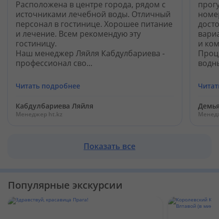
Кабинет туриста
Расположена в центре города, рядом с
прогу
источниками лечебной воды. Отличный
номер
персонал в гостинице. Хорошее питание
дост
и лечение. Всем рекомендую эту
вариа
Валюта:
KZT
USD
EUR
гостиницу.
и ком
Наш менеджер Ляйля Кабдулбариева -
Проц
профессионал сво...
водны
Язык:
Русский
Қазақша
Читать подробнее
Читат
Кабдулбариева Ляйля
Демья
Установи наше мобильное приложение
Менеджер ht.kz
Менедж
Загрузить приложение из App Store
Показать все
Загрузить приложение из Google Play
Популярные экскурсии