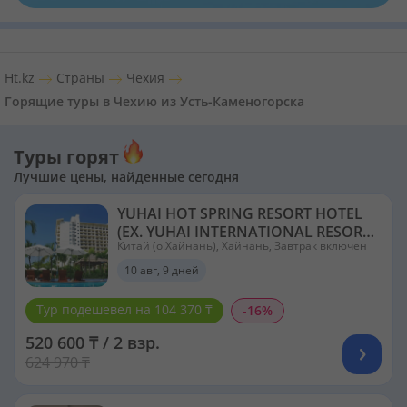
Ht.kz
Страны
Чехия
Горящие туры в Чехию из Усть-Каменогорска
Туры горят
Лучшие цены, найденные сегодня
YUHAI HOT SPRING RESORT HOTEL
(EX. YUHAI INTERNATIONAL RESORT)
Китай (о.Хайнань), Хайнань, Завтрак включен
4*
10 авг, 9 дней
Тур подешевел на 104 370 ₸
-16%
520 600 ₸ / 2 взр.
624 970 ₸