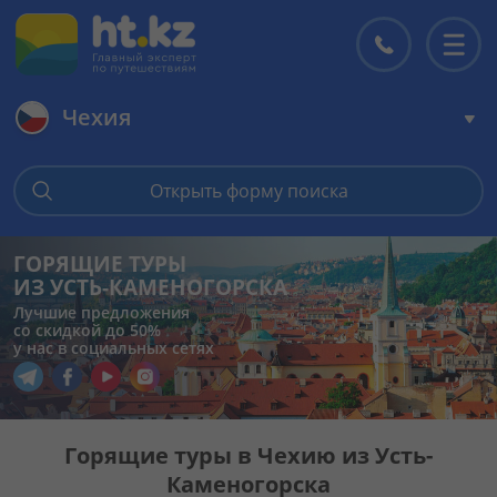
Чехия
Главная
Открыть форму поиска
Горящие туры
ГОРЯЩИЕ ТУРЫ
ИЗ УСТЬ-КАМЕНОГОРСКА
Цены на туры
Лучшие предложения
со скидкой до 50%
у нас в социальных сетях
Страны
Перейти в наш Telegram
Перейти в наш Facebook
Перейти в наш YouTube
Перейти в наш Instagram
Туры
Горящие туры в Чехию из Усть-
Каменогорска
Отели