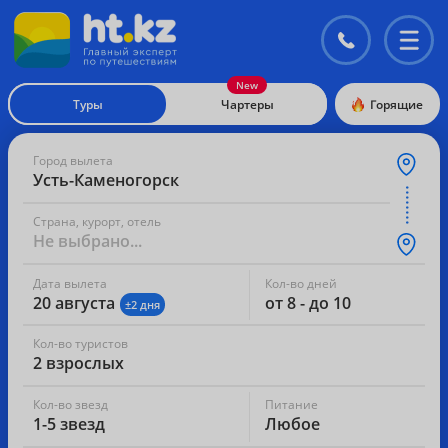
Контакты
Перекл
меню
Туры
Чартеры
Горящие
Город вылета
Усть-Каменогорск
Страна, курорт, отель
Не выбрано...
Дата вылета
Кол-во дней
20 августа
от 8 - до 10
±2 дня
Кол-во туристов
2 взрослых
Кол-во звезд
Питание
1-5 звезд
Любое