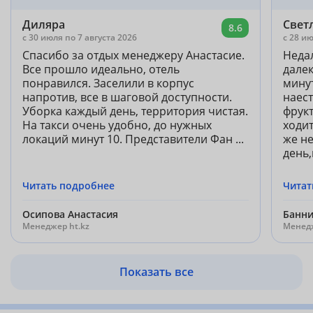
Диляра
Свет
8.6
c 30 июля по 7 августа 2026
c 28 ию
Спасибо за отдых менеджеру Анастасие.
Неда
Все прошло идеально, отель
дале
понравился. Заселили в корпус
мину
напротив, все в шаговой доступности.
наес
Уборка каждый день, территория чистая.
фрукт
На такси очень удобно, до нужных
ходит
локаций минут 10. Представители Фан ...
же н
день,
Читать подробнее
Читат
Осипова Анастасия
Банни
Менеджер ht.kz
Менедж
Показать все