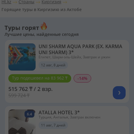
Ht.kz
Страны
Киргизия
Горящие туры в Киргизию из Актобе
Туры горят
Лучшие цены, найденные сегодня
UNI SHARM AQUA PARK (EX. KARMA
UNI SHARM) 3*
Египет, Шарм-эль-Шейх, Завтрак и ужин
12 авг, 8 дней
Тур подешевел на 83 962 ₸
-14%
515 762 ₸ / 2 взр.
599 724 ₸
ATALLA HOTEL 3*
6.4
Турция, Анталья, Завтрак включен
11 авг, 7 дней