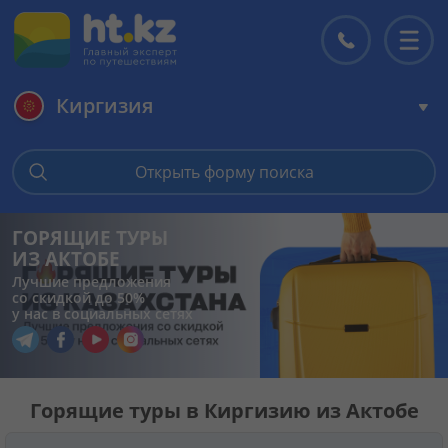
Киргизия
Главная
Открыть форму поиска
Горящие туры
ГОРЯЩИЕ ТУРЫ
ИЗ АКТОБЕ
Цены на туры
Лучшие предложения
со скидкой до 50%
у нас в социальных сетях
Страны
Перейти в наш Telegram
Перейти в наш Facebook
Перейти в наш YouTube
Перейти в наш Instagram
Туры
Горящие туры в Киргизию из Актобе
Отели