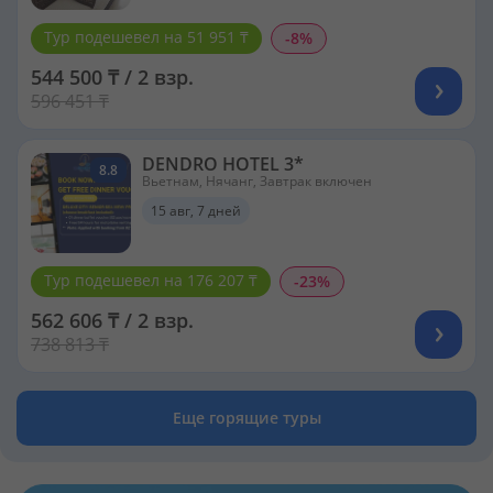
Тур подешевел на 51 951 ₸
-8%
544 500 ₸ / 2 взр.
596 451 ₸
DENDRO HOTEL 3*
8.8
Вьетнам, Нячанг, Завтрак включен
15 авг, 7 дней
Тур подешевел на 176 207 ₸
-23%
562 606 ₸ / 2 взр.
738 813 ₸
Еще горящие туры