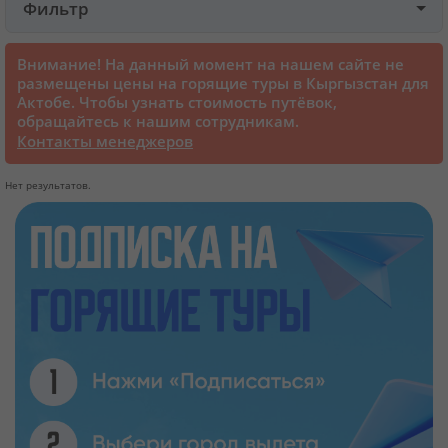
Фильтр
Круизы
Внимание! На данный момент на нашем сайте не
размещены цены на горящие туры в Кыргызстан для
Актобе. Чтобы узнать стоимость путёвок,
Cтатьи
обращайтесь к нашим сотрудникам.
Контакты менеджеров
70129 отзывов наших туристов
Нет результатов.
Сертификаты
О нас
Для бизнеса
Контакты