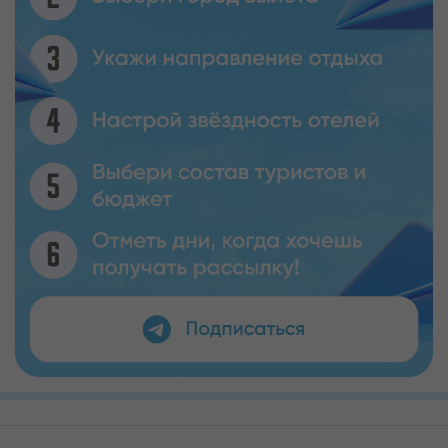
Кабинет туриста
Валюта:
KZT
USD
EUR
Язык:
Русский
Қазақша
Установи наше мобильное приложение
Загрузить приложение из App Store
Загрузить приложение из Google Play