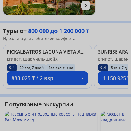
›
Туры от
800 000 до 1 200 000 ₸
Идеально для любителей комфорта
PICKALBATROS LAGUNA VISTA AQUA PARK - SHARM EL SHEIKH (EX. LAGUNA VISTA BEACH RESORT) 5*
Египет, Шарм-эль-Шейх
Египет, Шарм-
9.4
29 авг, 7 дней
Все включено
9.4
5 сен, 7 дн
›
883 025 ₸ / 2 взр
1 150 925 ₸
Популярные экскурсии