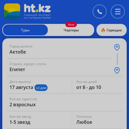
Контакты
Перекл
меню
Туры
Чартеры
Горящие
Город вылета
Актобе
Страна, курорт, отель
Египет
Дата вылета
Кол-во дней
17 августа
от 8 - до 10
±2 дня
Кол-во туристов
2 взрослых
Кол-во звезд
Питание
1-5 звезд
Любое