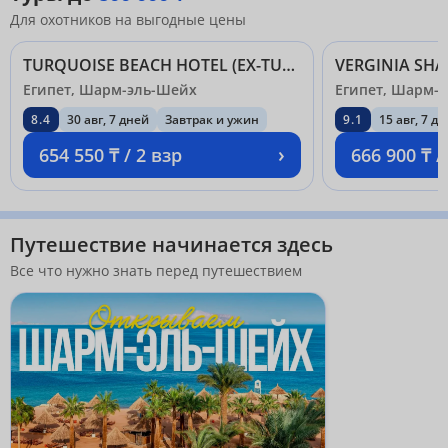
Для охотников на выгодные цены
TURQUOISE BEACH HOTEL (EX-TURQUOISE SWISS INN PLAZA RESORT) 3*
Египет, Шарм-эль-Шейх
Египет, Шарм-
8.4
30 авг, 7 дней
Завтрак и ужин
9.1
15 авг, 7 д
›
654 550 ₸ / 2 взр
666 900 ₸ /
Путешествие начинается здесь
Все что нужно знать перед путешествием