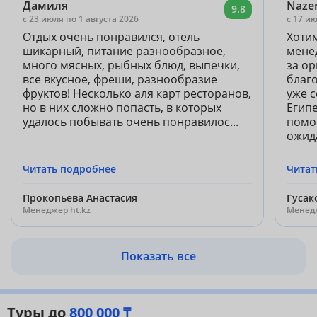
Дамиля
Naze
9.8
c 23 июля по 1 августа 2026
c 17 и
Отдых очень понравился, отель
Хотим
шикарный, питание разнообразное,
мене
много мясных, рыбных блюд, выпечки,
за о
все вкусное, фреши, разнообразие
благ
фруктов! Несколько аля карт ресторанов,
уже 
но в них сложно попасть, в которых
Египе
удалось побывать очень понравилос...
помо
ожида
Читать подробнее
Читат
Прокопьева Анастасия
Гусак
Менеджер ht.kz
Менедж
Показать все
Туры до
800 000 ₸