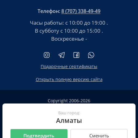
Телефон:
8 (707) 338-49-49
Часы работы:
с 10:00 до 19:00
.
В субботу
с 10:00 до 15:00
.
Воскресенье -
Подарочные сертификаты
Открыть полную версию сайта
Copyright 2006-2026
HT.KZ ТОО «HT.KZ Almaty».
Сайт не является публичной офертой
Ваш город:
Алматы
Пользовательское соглашение
Политика конфиденциальности
Подтвердить
Сменить