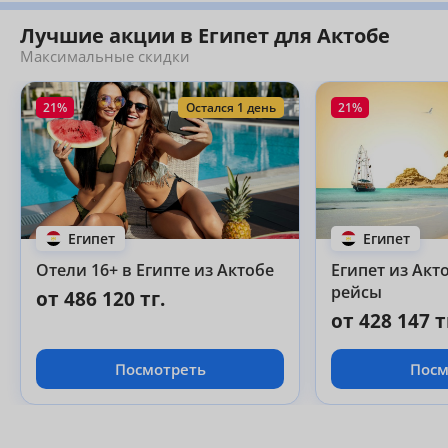
Лучшие акции в Египет для Актобе
Максимальные скидки
21%
Остался 1 день
21%
Египет
Египет
Отели 16+ в Египте из Актобе
Египет из Акт
рейсы
от 486 120 тг.
от 428 147 т
Посмотреть
Посм