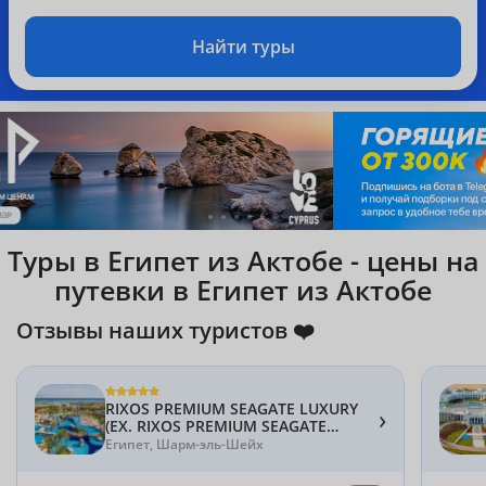
Найти туры
Туры в Египет из Актобе - цены на
путевки в Египет из Актобе
Отзывы наших туристов ❤️
RIXOS PREMIUM SEAGATE LUXURY
›
(EX. RIXOS PREMIUM SEAGATE
SHARM) 5*
Египет, Шарм-эль-Шейх