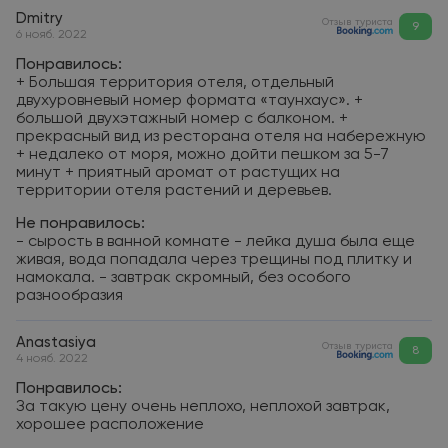
Dmitry
Отзыв туриста
9
6 нояб. 2022
Понравилось:
+ Большая территория отеля, отдельный
двухуровневый номер формата «таунхаус». +
большой двухэтажный номер с балконом. +
прекрасный вид из ресторана отеля на набережную
+ недалеко от моря, можно дойти пешком за 5-7
минут + приятный аромат от растущих на
территории отеля растений и деревьев.
Не понравилось:
- сырость в ванной комнате - лейка душа была еще
живая, вода попадала через трещины под плитку и
намокала. - завтрак скромный, без особого
разнообразия
Anastasiya
Отзыв туриста
8
4 нояб. 2022
Понравилось:
За такую цену очень неплохо, неплохой завтрак,
хорошее расположение