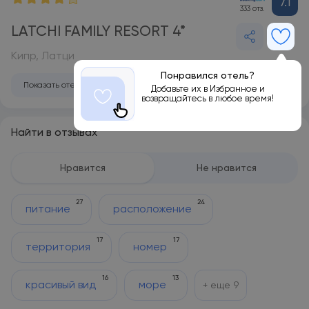
7.1
333 отз.
LATCHI FAMILY RESORT 4*
Кипр, Латци
Понравился отель?
Показать отель на карте
Добавьте их в Избранное и
возвращайтесь в любое время!
Найти в отзывах
Нравится
Не нравится
27
24
питание
расположение
17
17
территория
номер
16
13
красивый вид
море
+ еще
9