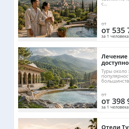
с...
от
от 535 
за 1 человека
Лечение 
доступно
Туры около
популярност
большинства
от
от 398 
за 1 человека
Отели Ту