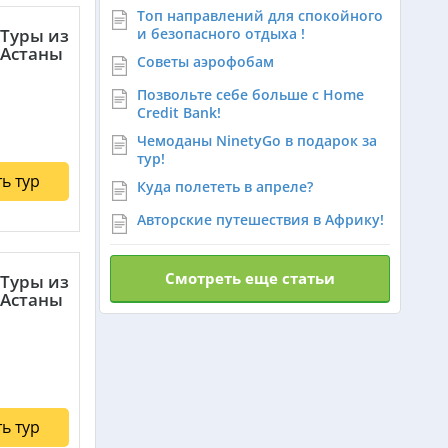
Топ направлений для спокойного
Израиль из Алматы
Туры из
и безопасного отдыха !
Астаны
Советы аэрофобам
Азербайджан из Алматы
Позвольте себе больше с Home
Credit Bank!
Чемоданы NinetyGo в подарок за
Маврикий из Алматы
тур!
ь тур
Куда полететь в апреле?
Авторские путешествия в Африку!
Оман из Алматы
Смотреть еще статьи
Туры из
Астаны
ь тур