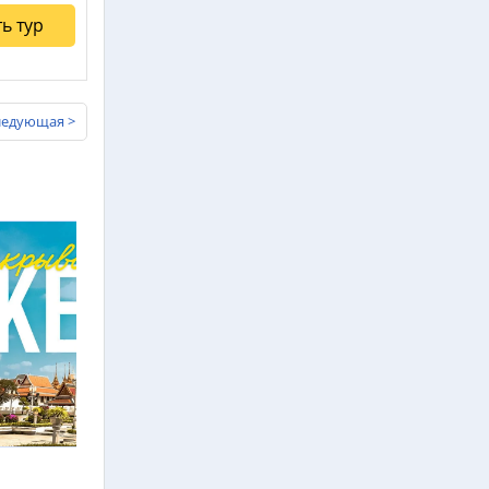
ь тур
ледующая >
›
›