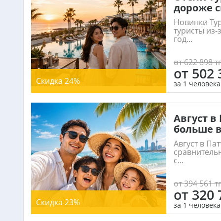
дороже с
Новинки Тур
туристы из-
год...
от 622 898 тг
от 502 
Скидка 24%
за 1 человека
Август в
больше в
Август в Па
сравнитель
с...
от 394 561 тг
от 320 
Скидка 23%
за 1 человека