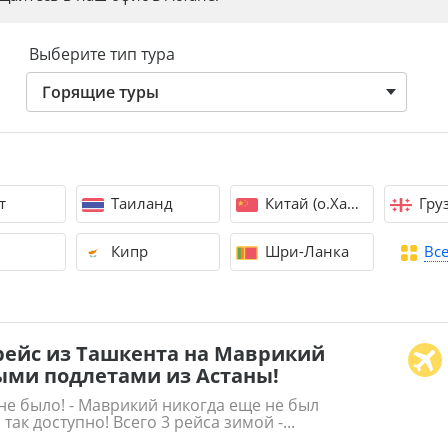
Выберите тип тура
Горящие туры
т
Таиланд
Китай (о.Хайнань)
Гру
Кипр
Шри-Ланка
Вс
рейс из Ташкента на Маврикий
ными подлетами из Астаны!
не было! - Маврикий никогда еще не был
 так доступно! Всего 3 рейса зимой -...