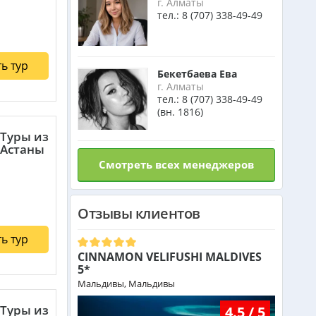
г. Алматы
тел.:
8 (707) 338-49-49
Малайзия из Алматы
от 385 000 тг.
ь тур
Индия (ГОА) из Алматы
Бекетбаева Ева
г. Алматы
тел.:
8 (707) 338-49-49
(вн. 1816)
Италия из Алматы
Туры из
Астаны
Смотреть всех менеджеров
Чехия из Алматы
Отзывы клиентов
Греция из Алматы
ь тур
CINNAMON VELIFUSHI MALDIVES
Сейшелы из Алматы
5*
Мальдивы, Мальдивы
Туры из
4.5 / 5
Доминикана из Алматы