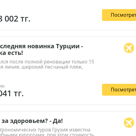
Посмотрет
8 002 тг.
следняя новинка Турции -
ка есть!
лся после полной реновации только 15
ая линия, широкий песчаный пляж,
тг.
Посмотрет
041 тг.
 за здоровьем? - Да!
трономических туров Грузия известна
ебными курортами, при этом стоимость