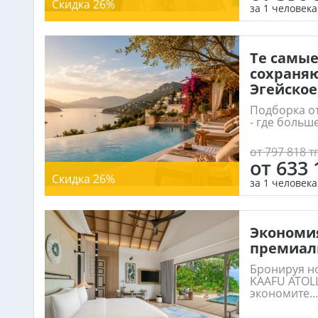
Скидка 26%
за 1 человека
Те самые
сохраняю
Эгейское
Подборка о
- где больш
от 797 818 тг
от 633 
Скидка 26%
за 1 человека
Экономия
премиал
Бронируя н
KAAFU ATOLL
экономите...