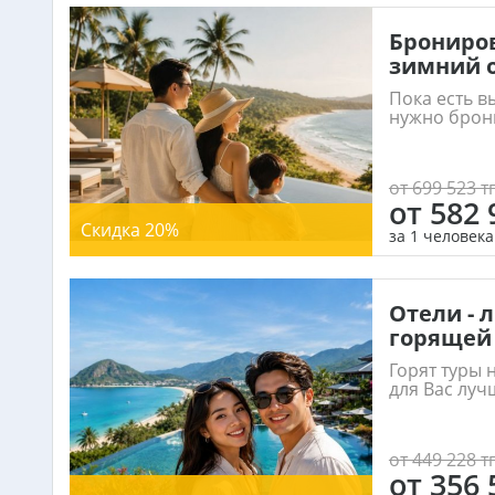
Брониров
зимний о
Пока есть в
нужно брони
от 699 523 тг
от 582 
Скидка 20%
за 1 человека
Отели - 
горящей 
Горят туры 
для Вас лучш
от 449 228 тг
от 356 