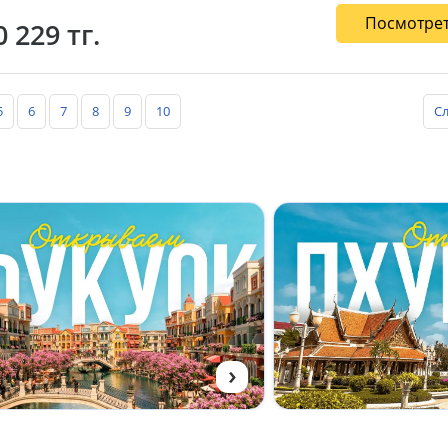
Посмотрет
0 229 тг.
5
6
7
8
9
10
С
›