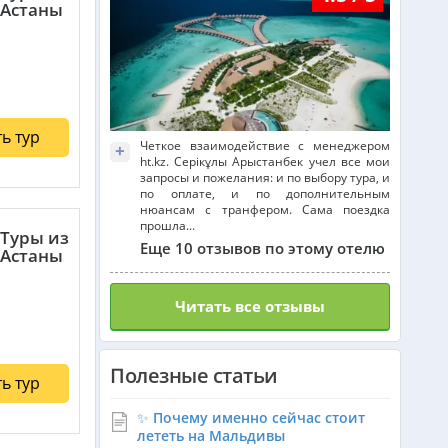
Астаны
Франция из Алматы
Болгария из Алматы
ь тур
Четкое взаимодействие с менеджером
+
ht.kz. Серікұлы Арыстанбек учел все мои
запросы и пожелания: и по выбору тура, и
по оплате, и по дополнительным
Финляндия из Алматы
нюансам с транфером. Сама поездка
прошла...
Туры из
Еще 10 отзывов по этому отелю
Астаны
Сингапур из Алматы
Читать все отзывы
Танзания из Алматы
Полезные статьи
ь тур
Венгрия из Алматы
✨ Почему именно сейчас стоит
лететь на Мальдивы