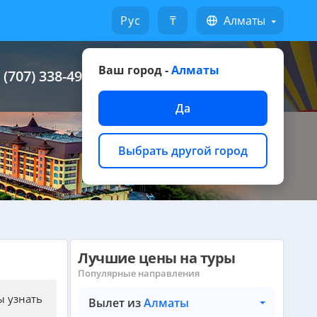
Русский
₸
Алматы
Ваш город -
Алматы
 (707) 338-49-49
Написать на WhatsApp
Да
Выбрать другой город
Лучшие цены на туры
Популярные направления
ы узнать
Вылет из
Алматы