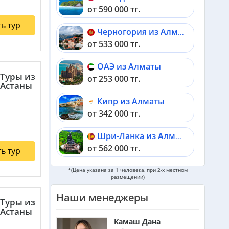
от 590 000 тг.
ь тур
Черногория из Алматы
от 533 000 тг.
ОАЭ из Алматы
Туры из
от 253 000 тг.
Астаны
Кипр из Алматы
от 342 000 тг.
Шри-Ланка из Алматы
от 562 000 тг.
ь тур
Катар из Алматы
*(Цена указана за 1 человека, при 2-х местном
размещении)
от 335 000 тг.
Наши менеджеры
Туры из
Индонезия (Бали) из Алматы
Астаны
от 742 000 тг.
Камаш Дана