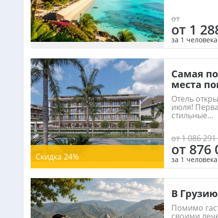
от
от 1 28
за 1 человека
Самая по
места по
Отель откры
июля! Перв
стильные...
от 1 086 291 
от 876 
Скидка 24%
за 1 человека
В Грузию
Помимо гас
своими леч