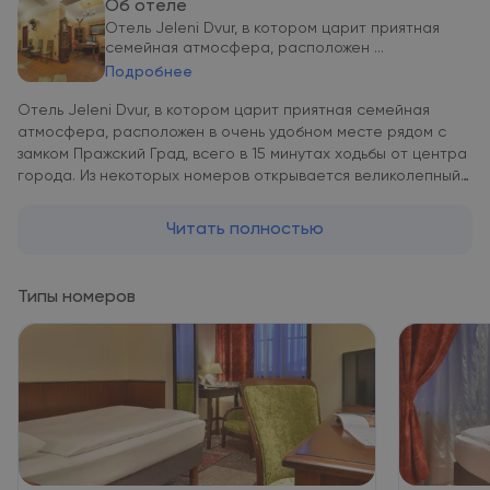
Об отеле
Отель Jeleni Dvur, в котором царит приятная
семейная атмосфера, расположен ...
Подробнее
Отель Jeleni Dvur, в котором царит приятная семейная
атмосфера, расположен в очень удобном месте рядом с
замком Пражский Град, всего в 15 минутах ходьбы от центра
города. Из некоторых номеров открывается великолепный
вид на живописный квартал Мала Страна. При отеле Jeleni
Dvur обустроена собственная парковка. От отеля можно
Читать полностью
легко добраться до центра города и аэропорта имени
Вацлава Гавела.
Типы номеров