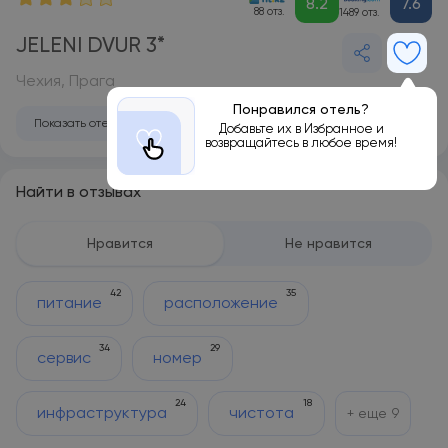
8.2
7.6
88 отз.
1489 отз.
JELENI DVUR 3*
Чехия, Прага
Понравился отель?
Показать отель на карте
Добавьте их в Избранное и
возвращайтесь в любое время!
Найти в отзывах
Нравится
Не нравится
42
35
питание
расположение
34
29
сервис
номер
24
18
инфраструктура
чистота
+ еще
9