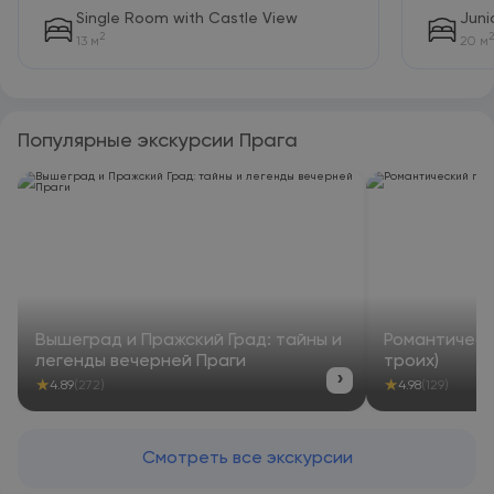
Single Room with Castle View
Juni
2
2
13 м
20 м
Популярные экскурсии Прага
Вышеград и Пражский Град: тайны и
Романтическ
легенды вечерней Праги
троих)
›
★
★
4.89
(272)
4.98
(129)
Смотреть все экскурсии