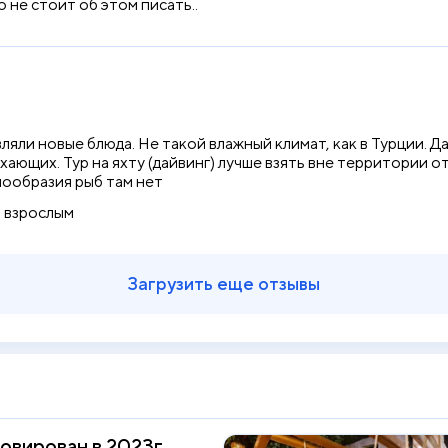
не стоит об этом писать..
яли новые блюда. Не такой влажный климат, как в Турции. Да
ающих. Тур на яхту (дайвинг) лучше взять вне территории оте
нообразия рыб там нет
 взрослым
Загрузить еще отзывы
овирован в 2023г