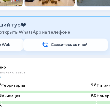
ший тур❤️
 открыть WhatsApp на телефоне
p Web
Свяжитесь со мной
чно
альных отзывов
6
9.8
Территория
Питан
8
9.0
Анимация
Номер
6