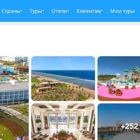
Страны
Туры
Отели
Клиентам
Мои туры
+252