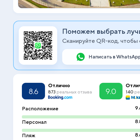
Поможем выбрать луч
Сканируйте QR-код, чтобы
Написать в WhatsAp
Отлично
Отли
8.6
9.0
873
реальных отзыва
140
ре
9.
Расположение
8.
Персонал
8.
Пляж