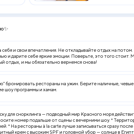
лю✨
а себя и свои впечатления. Не откладывайте отдых на потом
ью и дарите себе яркие эмоции. Поверьте, это того стоит. М
й отдых, и мы обязательно вернемся снова!
" бронировать рестораны на ужин. Берите наличные, чевые
е шоу программы и хамам.
аску для снорклинга — подводный мир Красного моря действит
сите номер подальше от сцены с вечерними шоу. * Террито
ей. * На рестораны à la carte лучше записываться сразу посл
итный крем с высоким SPF и головной убор — солнце в Египт