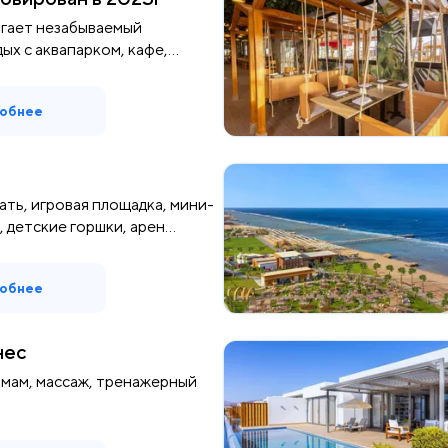
агает незабываемый
ых с аквапарком, кафе,
обнее
ать, игровая площадка, мини-
, детские горшки, арен...
обнее
нес
амам, массаж, тренажерный