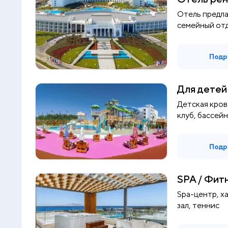
Отель предл
семейный отд
игровыми к...
Подр
Для детей
Детская кров
клуб, бассейн
Подр
SPA / Фит
Spa-центр, х
зал, теннис