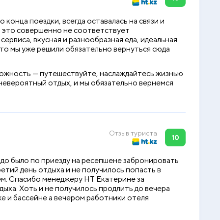
конца поездки, всегда оставалась на связи и
но это совершенно не соответствует
сервиса, вкусная и разнообразная еда, идеальная
что мы уже решили обязательно вернуться сюда
озможность — путешествуйте, наслаждайтесь жизнью
л невероятный отдых, и мы обязательно вернемся
Отзыв туриста
10
надо было по приезду на ресепшене забронировать
етий день отдыха и не получилось попасть в
ем. Спасибо менеджеру НТ Екатерине за
ыха. Хоть и не получилось продлить до вечера
же и бассейне а вечером работники отеля