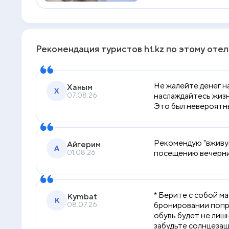
Рекомендация туристов ht.kz по этому оте
Не жалейте денег н
Ханым
Х
07.08.26
наслаждайтесь жизн
Это был невероятны
Рекомендую "вживую
Айгерим
А
01.08.26
посещению вечерни
* Берите с собой м
Kymbat
K
08.07.26
бронировании попро
обувь будет не лишн
забудьте солнцезащ