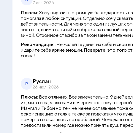
7 авг. 2026
Плюсы:
Хочу выразить огромную благодарность наш
помогала в любой ситуации. Отдельно хочу сказать
действительности. Для меня это один из лучших от
чистота, внимательный и доброжелательный персон
зимой. Огромное спасибо за такой замечательный 
Рекомендация:
Не жалейте денег на себя и свои 
и дарите себе яркие эмоции. Поверьте, это того с
снова!
Руслан
Р
26 июл. 2026
Плюсы:
Все отлично. Все замечательно. 9 дней ве
их, мы это сделали сами вечером поэтому в первый
Мангал и Тибон но тем не менее остальные тоже 
рекомендацию отеля а также за подсказку что лучш
номер, это оказалось не проблемой. Чемоданы оста
предоставили номер где можно принять душ, перео