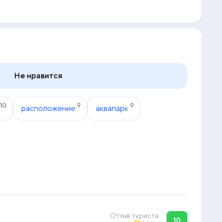
Не нравится
10
9
9
расположение
аквапарк
Отзыв туриста
10