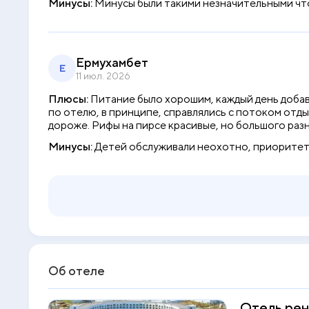
Минусы:
Минусы были такими незначительными что 
Ермухамбет
Е
11 июл. 2026
Плюсы:
Питание было хорошим, каждый день добавл
по отелю, в принципе, справлялись с потоком отдых
дороже. Рифы на пирсе красивые, но большого раз
Минусы:
Детей обслуживали неохотно, приоритет
Об отеле
Отель рен