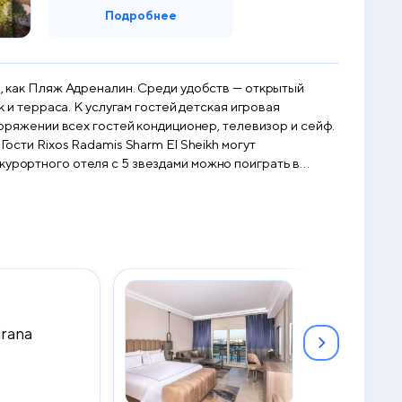
Подробнее
и, как Пляж Адреналин. Среди удобств — открытый
к и терраса. К услугам гостей детская игровая
т
курортного отеля с 5 звездами можно поиграть в
2 км.
Superior Roo
irana
King Bed
2
40 м