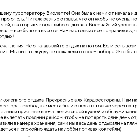
ему туроператору Виолетте! Она была с нами от начала и до 
 про отель. Читала разные отзывы, что он якобы не очень, 
елей, в которых я когда-либо отдыхала. Высочайший уровень 
ал — всё было на высоте. Нам настолько всё понравилось, 
отдых!
впечатления. Не откладывайте отдых на потом. Если есть в
тоит. Мы ни на секунду не пожалели о своем выборе. Это бы
ликолепного отдыха. Прекрасные а ля Кард рестораны. Нам 
 ресторан свободные места были открыты только через на тр
оставили приятные впечатления своей кухней и обслуживани
е вылетать поздним рейсом чтобы не потерять один день отд
вили в камере хранения, сами мы весь день отдыхали на пля
деться и спокойно ждать на лобби попивая коктейли)