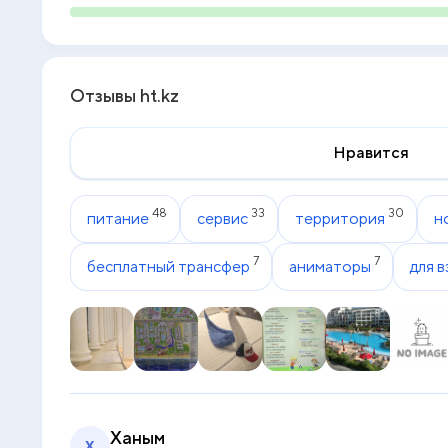
Отзывы ht.kz
Нравится
48
33
30
питание
сервис
территория
н
7
7
бесплатный трансфер
аниматоры
для 
Ханым
Х