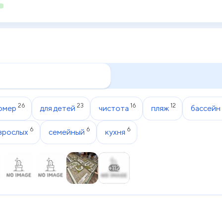
26
23
16
12
омер
для детей
чистота
пляж
бассейн
6
6
6
взрослых
семейный
кухня
+112