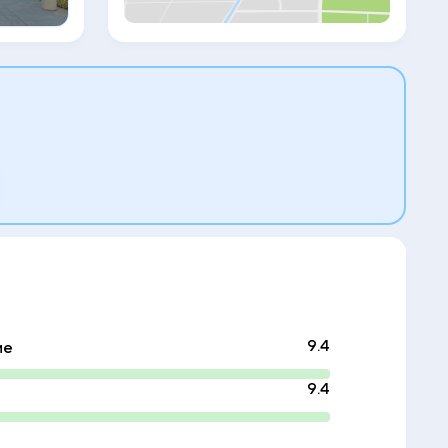
Гости Rixos Radamis Sharm El Sheikh могут
воспользоваться различными велнес-
услугами, в том числе сауной,
гидромассажной ванной и хаммамом. На
территории курортного отеля с 5
звездами можно поиграть в бильярд, в
настольный тенниси в дартс. Сотрудники
стойки регистрации, которые говорят на
арабском, на английском, на русском и
на турецком, готовы в любое время
предоставить рекомендации. Rixos
Radamis Sharm El Sheikh располагается в
7,1 км и 17 км соответственно от таких
достопримечательностей, как Площадь
Сохо в Шарм-эль-Шейхе и
Международный конгресс-центр сети
Jolie Ville Hotels. Международный
аэропорт Шарм-эш-Шейх находится в 2
км.
9.4
ие
9.4