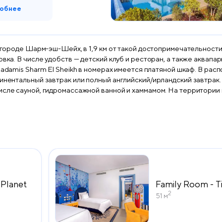
обнее
 в городе Шарм-эш-Шейх, в 1,9 км от такой достопримечательност
вка. В числе удобств — детский клуб и ресторан, а также аквапар
к или полный английский/ирландский завтрак. Гости Rixos Radamis Sharm El Sheikh могу
исле сауной, гидромассажной ванной и хаммамом. На территории 
lle Hotels. Международный аэропорт Шарм-эш-Шейх находится в 
 Planet
Family Room - T
2
51 м