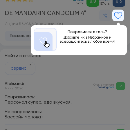
8.8
8.6
5 отз.
187 отз.
DE MANDARIN CANDOLIM 4*
Индия (ГОА), Северный Гоа
Понравился отель?
Показать отель на карте
Добавьте их в Избранное и
возвращайтесь в любое время!
Найти в отзывах
3
сервис
Aleksandr
Отзыв туриста
9
4 янв. 2026
Понравилось:
Персонал супер, еда вкусная.
Не понравилось:
Бассейн маловат