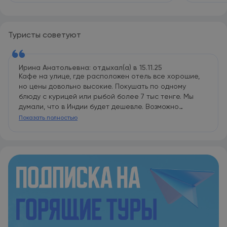
Туристы советуют
Ирина Анатольевна: отдыхал(а) в 15.11.25
Кафе на улице, где расположен отель все хорошие,
но цены довольно высокие. Покушать по одному
блюду с курицей или рыбой более 7 тыс тенге. Мы
думали, что в Индии будет дешевле. Возможно
туристические районы держат цены.. Конец октября-
Показать полностью
это ещё сезон муссонных дождей. Сухо будет с конца
ноября. Но нам и это понравилось.