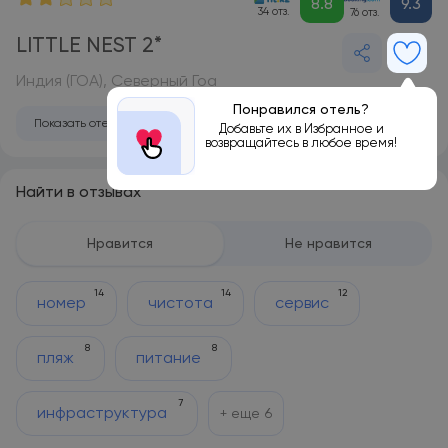
8.8
9.3
34 отз.
76 отз.
LITTLE NEST 2*
Индия (ГОА), Северный Гоа
Понравился отель?
Показать отель на карте
Добавьте их в Избранное и
возвращайтесь в любое время!
Найти в отзывах
Нравится
Не нравится
14
14
12
номер
чистота
сервис
8
8
пляж
питание
7
инфраструктура
+ еще
6