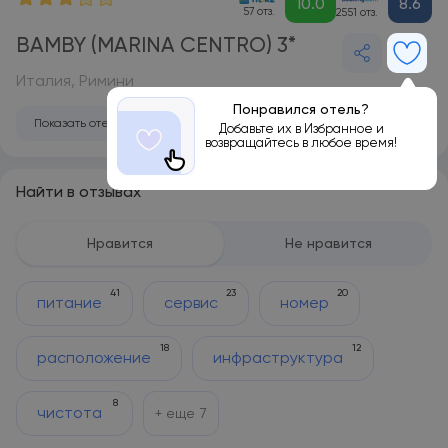
10.0
8.6
57 отз.
2551 отз.
BAMBY (MARINA CENTRO) 3*
Италия, Римини
Понравился отель?
Показать отель на карте
Добавьте их в Избранное и
возвращайтесь в любое время!
Найти в отзывах
Нравится
Не нравится
41
23
20
питание
сервис
номер
18
12
расположение
инфраструктура
8
чистота
+ еще
7