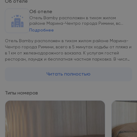
Об отеле
Об отеле
Отель Bamby расположен в тихом жилом
районе Марина-Чентро города Римини, вс...
Подробнее
Отель Bamby расположен в тихом жилом районе Марина-
Чентро города Римини, всего в 5 минутах ходьбы от пляжа и
в 1 км от железнодорожного вокзала. К услугам гостей
ресторан, лаундж и бесплатная частная парковка. В числе
удобств номеров – собственная ванная комната, балкон,
кондиционер, спутниковое телевидение и бесплатный Wi-Fi.
Читать полностью
В отеле Bamby также есть красивая терраса и бар с живой
фортепианной музыкой, где организуют тематические
вечера. В непринужденной обстановке ресторана подают
Типы номеров
блюда местной и интернациональной кухни. По утрам для
гостей сервируют разнообразный завтрак «шведский стол»
с закусками и сладостями.