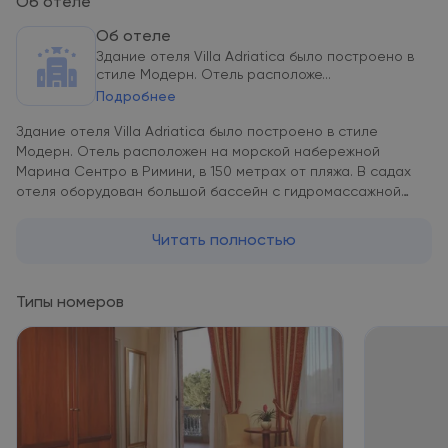
Об отеле
Об отеле
Здание отеля Villa Adriatica было построено в
стиле Модерн. Отель расположе...
Подробнее
Здание отеля Villa Adriatica было построено в стиле
Модерн. Отель расположен на морской набережной
Марина Сентро в Римини, в 150 метрах от пляжа. В садах
отеля оборудован большой бассейн с гидромассажной
областью. В кондиционированных номерах отеля
Ambienthotel Villa Adriatica отражается романтический
Читать полностью
стиль здания. Они оформлены в оттенках розового,
красного и синего. Номера в старинной части отеля
обставлены роскошной классической мебелью. Ресторан
Типы номеров
отеля Villa Adriatica принимает гостей на обед и ужин в
летний период . Предлагаются фирменные деликатесы
традиционной местной кухни. Также представлен широкий
выбор блюд из мяса и рыбы, а также вегетарианские изыски.
Завтрак "шведский стол" состоит из выпечки, сыра, ветчины
и вареных яиц. Летняя развлекательная программа
включает в себя вечерние шоу и экскурсии. Детские