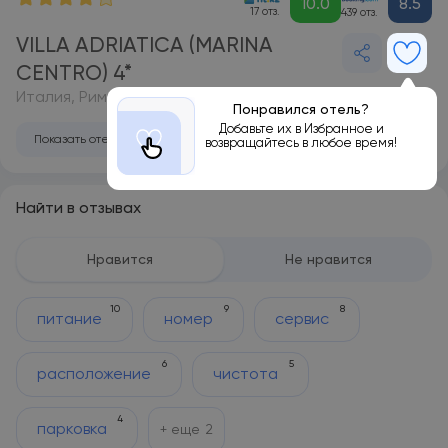
10.0
8.5
17 отз.
439 отз.
VILLA ADRIATICA (MARINA
CENTRO) 4*
Италия, Римини
Понравился отель?
Добавьте их в Избранное и
Показать отель на карте
возвращайтесь в любое время!
Найти в отзывах
Нравится
Не нравится
10
9
8
питание
номер
сервис
6
5
расположение
чистота
4
парковка
+ еще
2