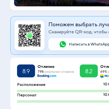
Поможем выбрать луч
Сканируйте QR-код, чтобы
Написать в WhatsAp
Отлично
Отл
8.9
8.2
798
реальных отзывов
695
р
10.
Расположение
10.
Персонал