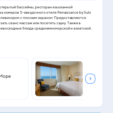
и открытый бассейны, ресторан изысканной
елевизором с плоским экраном. Предоставляются
 центрального
 Море
Business Sui
2
73 м