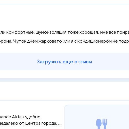
были комфортные, шумоизоляция тоже хорошая, мне все понр
сторона. Чуток днем жарковато или я с кондиционером не под
Загрузить еще отзывы
sance Aktau удобно
едалеко от центра города, c