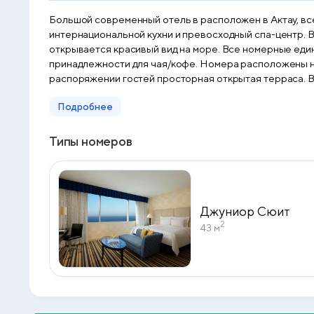
Большой современный отель в расположен в Актау, все
интернациональной кухни и превосходный спа-центр. В лобби можно воспользоваться бес
открывается красивый вид на море. Все номерные ед
принадлежности для чая/кофе. Номера расположены на 2–6 этажах. Гости могут позаниматься в тренажерном зале, заказать сеанс ма
распоряжении гостей просторная открытая терраса. В элегантном ресторане предлагают завтрак «шведский стол» и превосходные блюда средиземноморской и азиатской
кухни, а в баре Silk и лаундже Chai можно заказать напитки и заку
Подробнее
железнодорожного вокзала Актау составляет 8 км. До 
Типы номеров
Джуниор Сюит
2
43 м