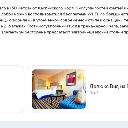
го в 150 метрах от Каспийского моря. К услугам гостей крытый 
платным Wi-Fi. Из большинства номеров 5-звездочного отеля Renaissance by Sulo
иницы оформлены в утонченном современном стиле и оснащены т
ссаж или посетить сауну. Также в
ски. На открытом воздухе в зоне барбекю готовят стейки и кебабы. Расстояние до
стадиона «Жас Канат» — 6 минут езды на автомобиле.
Делюкс Вид на
2
31 м