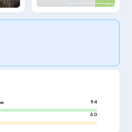
сауну. Также в распоряжении гостей
просторная открытая терраса. В
элегантном ресторане предлагают
завтрак «шведский стол» и
превосходные блюда
средиземноморской и азиатской кухни, а
в баре Silk и лаундже Chai можно
заказать напитки и закуски. На открытом
воздухе в зоне барбекю готовят стейки и
кебабы. Расстояние до центрального
железнодорожного вокзала Актау
составляет 8 км. До стадиона «Жас
Канат» — 6 минут езды на автомобиле.
9.4
ие
6.0