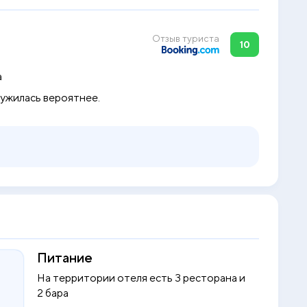
Отзыв туриста
10
а
ружилась вероятнее.
Питание
На территории отеля есть 3 ресторана и
2 бара