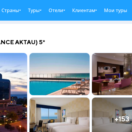
Страны
Туры
Отели
Клиентам
Мои туры
NCE AKTAU) 5*
+153