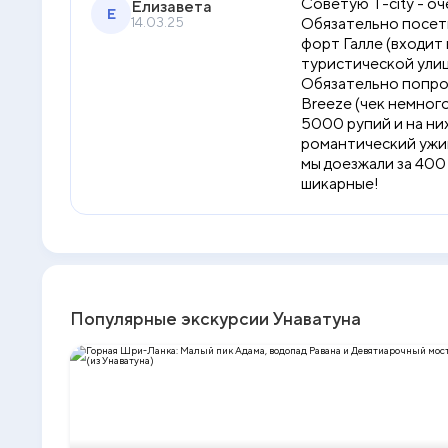
Советую T-city - о
Елизавета
Е
14.03.25
Обязательно посети
форт Галле (входит
туристической улиц
Обязательно попроб
Breeze (чек немного
5000 рупий и на ни
романтический ужин 
мы доезжали за 400 
шикарные!
Популярные экскурсии Унаватуна