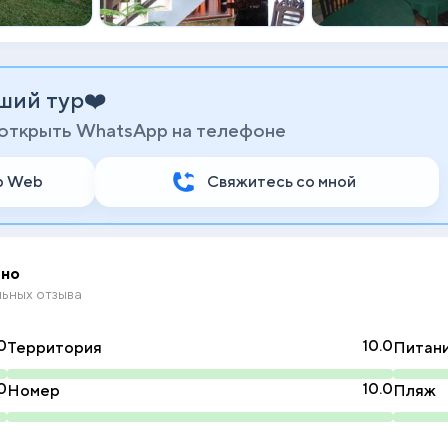
ший тур❤️
 открыть WhatsApp на телефоне
p Web
Свяжитесь со мной
но
ьных отзыва
0
10.0
Территория
Питан
0
10.0
Номер
Пляж