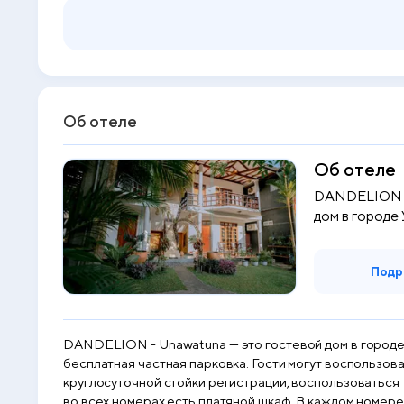
Об отеле
Об отеле
DANDELION -
дом в городе 
Подр
DANDELION - Unawatuna — это гостевой дом в городе У
бесплатная частная парковка. Гости могут воспользов
круглосуточной стойки регистрации, воспользоваться трансферо
во всех номерах есть платяной шкаф. В каждом номере