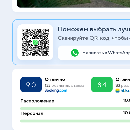
Поможем выбрать луч
Сканируйте QR-код, чтобы
Написать в WhatsAp
Отлично
Отлич
9.0
8.4
133
реальных отзыва
83
реал
10.
Расположение
10.
Персонал