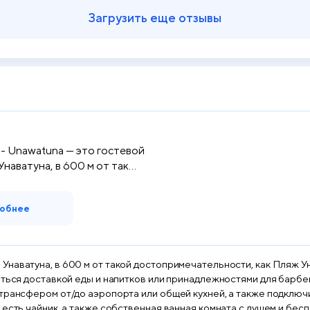
Загрузить еще отзывы
 Unawatuna — это гостевой
Унаватуна, в 600 м от так...
обнее
наватуна, в 600 м от такой достопримечательности, как Пляж Ун
аться доставкой еды и напитков или принадлежностями для барбек
м от/до аэропорта или общей кухней, а также подключиться к бесплатному 
 есть чайник, а также собственная ванная комната с душем и б