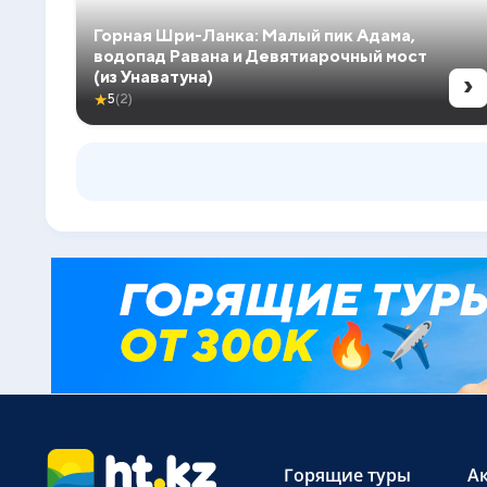
Горная Шри-Ланка: Малый пик Адама,
водопад Равана и Девятиарочный мост
›
(из Унаватуна)
★
5
(2)
Горящие туры
А