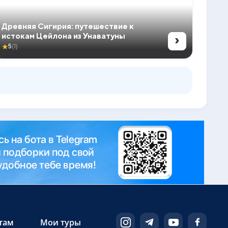
Древняя Сигирия: путешествие к
›
истокам Цейлона из Унаватуны
★
5
(1)
там
Мои туры