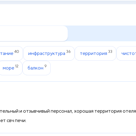
40
36
33
тание
инфраструктура
территория
чисто
12
9
море
балкон
ельный и отзывчивый персонал, хорошая территория отеля
ет свч печи.