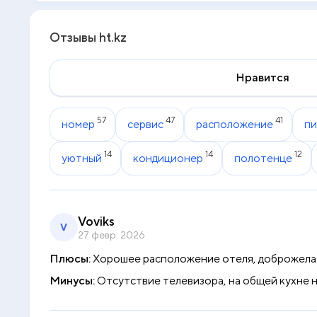
Отзывы ht.kz
Нравится
57
47
41
номер
сервис
расположение
пи
14
14
12
уютный
кондиционер
полотенце
Voviks
V
27 февр. 2026
Плюсы:
Хорошее расположение отеля, доброжелат
Минусы:
Отсутствие телевизора, на общей кухне н