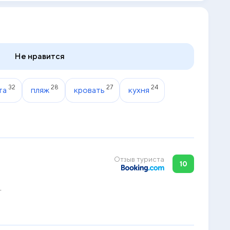
Не нравится
32
28
27
24
та
пляж
кровать
кухня
Отзыв туриста
10
.