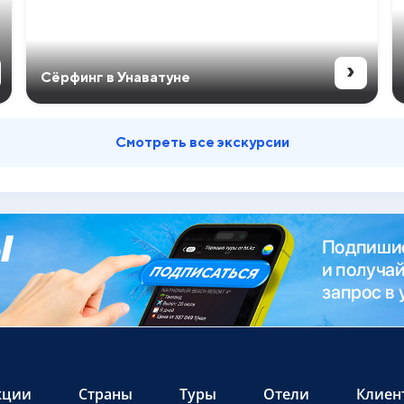
›
Сёрфинг в Унаватуне
Смотреть все экскурсии
кции
Страны
Туры
Отели
Клиен