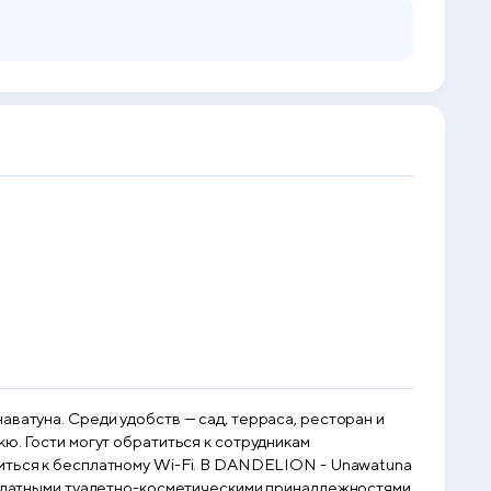
аватуна. Среди удобств — сад, терраса, ресторан и
ю. Гости могут обратиться к сотрудникам
Wi-Fi. В DANDELION - Unawatuna
есплатными туалетно-косметическими принадлежностями.