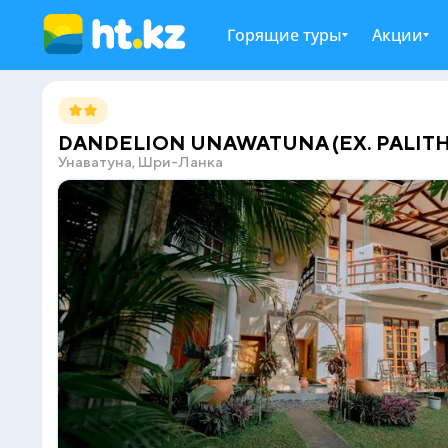
Горящие туры
Акции
DANDELION UNAWATUNA (EX. PALITH
Унаватуна, Шри-Ланка