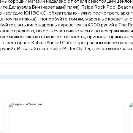
чень хороший магазин недалеко от отеля с настоящим цейлон
те Далауэлла Бич (черепаший пляж), Talpe Rock Pool Beach 
 в наследие ЮНЭСКО, обязательно нужно посмотреть архите
е почти у пляжа) - попробуйте том ям, жаренные креветки с 
уйте взять кило жаренных креветок за 4900 рупий в The Rot
 выше среднего, но есть счастливые часы и по вечерам живая
х же можно заказать напитков и поесть, приносят прямо к л
в ресторане Kabala Sunset Cafe с прекрасным видом на закат
рупий). И скатайтесь в кафе Mister Oyster, в счастливые часы