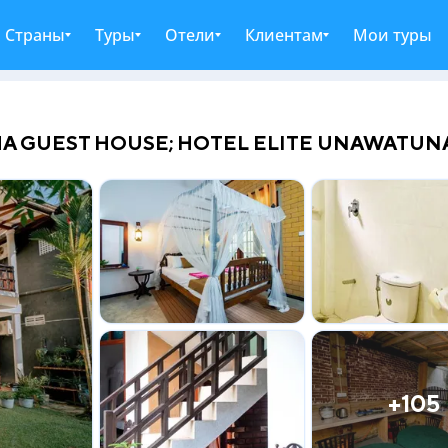
Страны
Туры
Отели
Клиентам
Мои туры
A GUEST HOUSE; HOTEL ELITE UNAWATUNA
+105