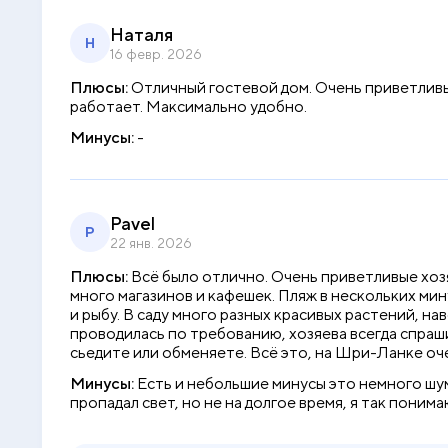
Наталя
Н
16 февр. 2026
Плюсы:
Отличный гостевой дом. Очень приветливые
работает. Максимально удобно.
Минусы:
-
Pavel
P
22 янв. 2026
Плюсы:
Всё было отлично. Очень приветливые хоз
много магазинов и кафешек. Пляж в нескольких мин
и рыбу. В саду много разных красивых растений, н
проводилась по требованию, хозяева всегда спрашив
сьедите или обменяете. Всё это, на Шри-Ланке оче
Минусы:
Есть и небольшие минусы это немного шум
пропадал свет, но не на долгое время, я так поним