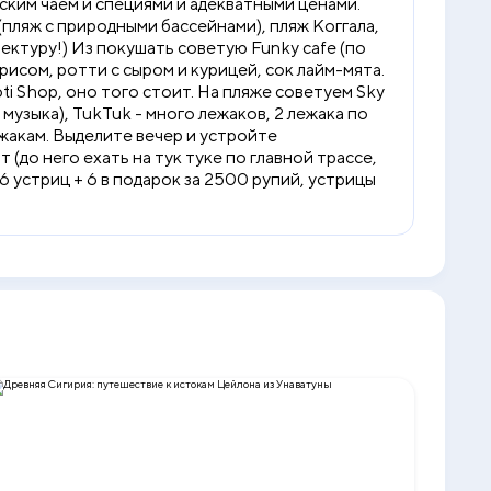
ским чаем и специями и адекватными ценами.
(пляж с природными бассейнами), пляж Коггала,
ктуру!) Из покушать советую Funky cafe (по
рисом, ротти с сыром и курицей, сок лайм-мята.
i Shop, оно того стоит. На пляже советуем Sky
 музыка), TukTuk - много лежаков, 2 лежака по
ежакам. Выделите вечер и устройте
 (до него ехать на тук туке по главной трассе,
 6 устриц + 6 в подарок за 2500 рупий, устрицы