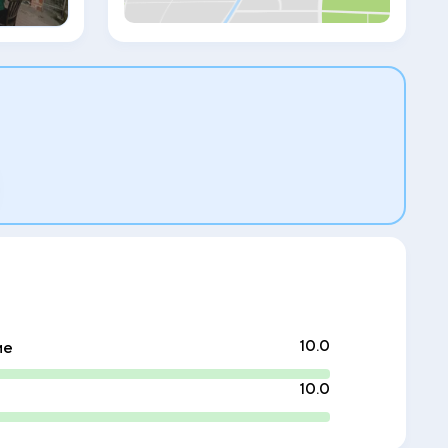
туалетно-косметическими
принадлежностями. В ряде номеров есть
мини-кухня с холодильником. В номерах
в DANDELION - Unawatuna имеется
письменный стол, а также установлен
кондиционер. Для гостей сервируется
континентальный завтрак, азиатский
завтрак и вегетарианский завтрак. К
услугам гостей гостевого дома прокат
велосипедов и аренда автомобилей. В
окрестностях популярно заниматься
велосипедными прогулками. DANDELION
- Unawatuna располагается на
расстоянии 5,6 км и 5,7 км
соответственно от таких
достопримечательностей, как
Международный крикетный стадион
Галле и Форт Галле. Аэропорт Коггала
находится в 8 км.
10.0
ие
10.0