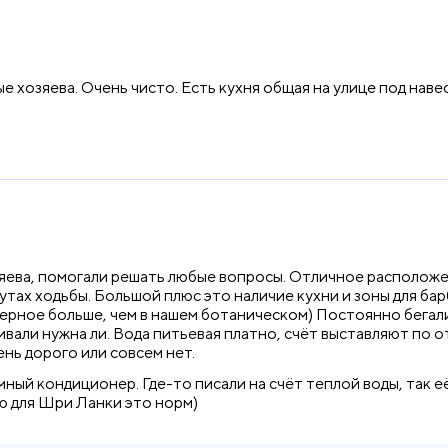
 хозяева. Очень чисто. Есть кухня общая на улице под навес
яева, помогали решать любые вопросы. Отличное расположе
утах ходьбы. Большой плюс это наличие кухни и зоны для бар
аверное больше, чем в нашем ботаническом) Постоянно бегал
али нужна ли. Вода питьевая платно, счёт выставляют по оть
нь дорого или совсем нет.
ный кондиционер. Где-то писали на счёт теплой воды, так е
аю для Шри Ланки это норм)