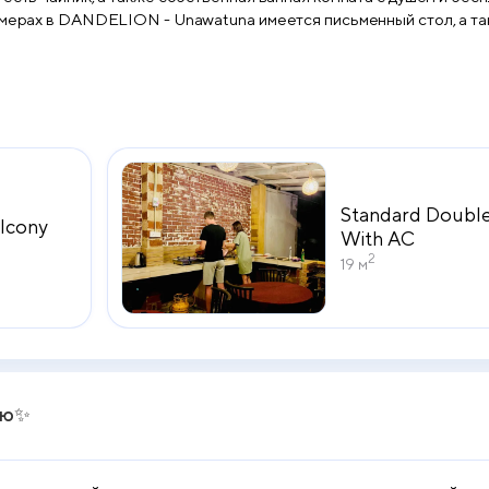
 DANDELION - Unawatuna имеется письменный стол, а также установлен ко
и аренда автомобилей. В окрестностях
лле. Аэропорт Коггала находится в 8 км.
Standard Doubl
alcony
With AC
2
19 м
лю✨