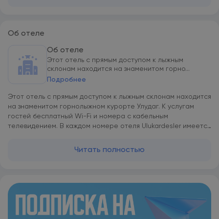
Об отеле
Об отеле
Этот отель с прямым доступом к лыжным
склонам находится на знаменитом горно...
Подробнее
Этот отель с прямым доступом к лыжным склонам находится
на знаменитом горнолыжном курорте Улудаг. К услугам
гостей бесплатный Wi-Fi и номера с кабельным
телевидением. В каждом номере отеля Ulukardesler имеется
собственная ванная комната. Среди удобств — мини-бар.
По утрам для гостей сервируют завтрак. В ресторане и
Читать полностью
снэк-баре можно заказать фаст-фуд и традиционные
блюда. В баре имеется широкий выбор горячих и холодных
напитков. В отеле Ulukardesler гости могут арендовать
лыжное снаряжение, а также посещать лыжную школу.
Гостям предоставляют услуги прачечной. Работает прокат
автомобилей. Центр Бурсы расположен в 33 км от отеля
Ulukardesler. Поездка на автомобиле до паромного причала