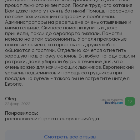
доступе. В отеле есть лыжехранилище и даже свой
прокат лыжного инвентаря. После трудного катания
Вам даже помогут снять ботинки! Помощь персонала
по всем возникающим вопросам и проблемам.
Администраторы на ресепшене очень отзывчивые и
внимательные. Скипасс помогли купить и даже
принесли, такси до аэропорта вызвали. Помогли
немало на этом съэкономить. У отеля прекрасные
пожилые хозяева, которые очень дружелюбно
общаются с гостями. Отдельно хочется отметить
хорошую подготовку склонов. В любую погоду ездили
ратраки, даже убирали бугры в течение дня, что
очень важно для начинающих лыжников. Европейский
уровень подъемников и помощь сотрудников при
посадке на бугель - такого вы не встретите нигде в
Европе.
Oleg
Отзыв туриста
10
22 февр. 2022
Понравилось:
расположение’прокат снаряжения’еда
Смотреть все отзывы