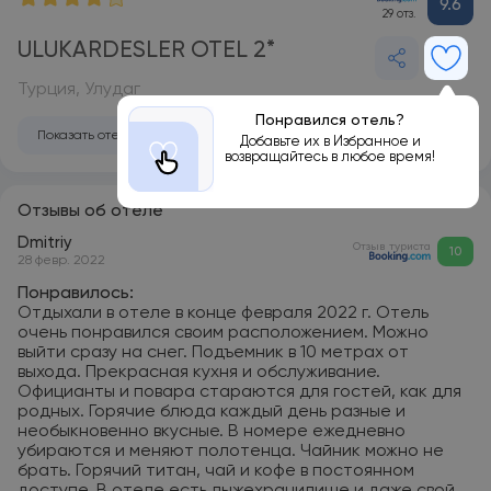
9.6
29 отз.
ULUKARDESLER OTEL 2*
Турция, Улудаг
Понравился отель?
Показать отель на карте
Добавьте их в Избранное и
возвращайтесь в любое время!
Отзывы об отеле
Dmitriy
Отзыв туриста
10
28 февр. 2022
Понравилось:
Отдыхали в отеле в конце февраля 2022 г. Отель
очень понравился своим расположением. Можно
выйти сразу на снег. Подъемник в 10 метрах от
выхода. Прекрасная кухня и обслуживание.
Официанты и повара стараются для гостей, как для
родных. Горячие блюда каждый день разные и
необыкновенно вкусные. В номере ежедневно
убираются и меняют полотенца. Чайник можно не
брать. Горячий титан, чай и кофе в постоянном