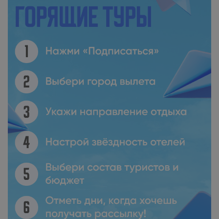
Бурсы займет 1 час. Гостям предоставляется бесплатная
частная парковка.Парам особенно нравится расположение
— они оценили проживание в этом районе вдвоем на
8,8.Расстояние, указанное в описании, рассчитано с
помощью © OpenStreetMap