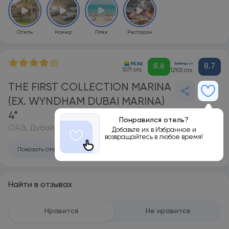
Отель
Номер
Пляж
Ресторан
8.6
8.7
1071 отз.
12103 отз.
THE FIRST COLLECTION MARINA
(EX. WYNDHAM DUBAI MARINA)
4*
Понравился отель?
ОАЭ, Дубай
Добавьте их в Избранное и
возвращайтесь в любое время!
Показать отель на карте
Найти в отзывах
Нравится
Не нравится