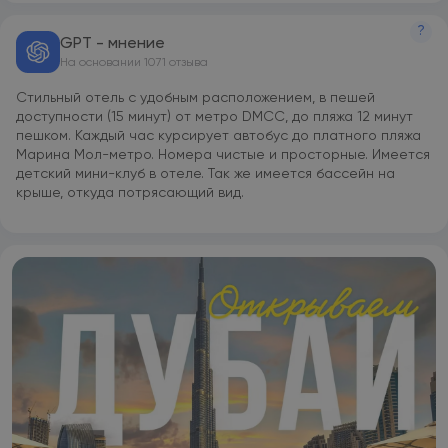
регистрации, говорящие на арабском, на азербайджанском,
на немецком и на английском, помогут гостям спланировать
?
GPT - мнение
поездку. The First Collection Marina, Dubai, a Tribute Portfolio
На основании 1071 отзыва
Hotel располагается на расстоянии 1,6 км и 7,1 км
соответственно от таких достопримечательностей, как
Стильный отель с удобным расположением, в пешей
Променад JBR и Гурудвара Нанак-Дарбар. Международный
доступности (15 минут) от метро DMCC, до пляжа 12 минут
аэропорт Аль-Мактум находится в 24 км.
пешком. Каждый час курсирует автобус до платного пляжа
Марина Мол-метро. Номера чистые и просторные. Имеется
детский мини-клуб в отеле. Так же имеется бассейн на
крыше, откуда потрясающий вид.