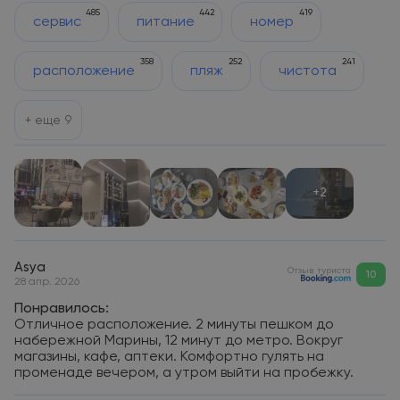
485
442
419
сервис
питание
номер
358
252
241
расположение
пляж
чистота
+ еще
9
+2
Asya
Отзыв туриста
10
28 апр. 2026
Понравилось:
Отличное расположение. 2 минуты пешком до
набережной Марины, 12 минут до метро. Вокруг
магазины, кафе, аптеки. Комфортно гулять на
променаде вечером, а утром выйти на пробежку.