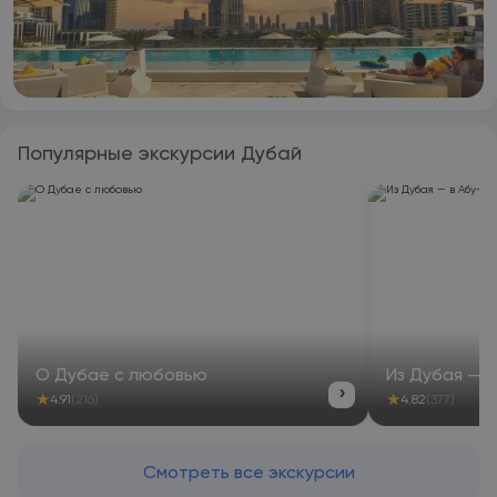
Популярные экскурсии Дубай
О Дубае с любовью
Из Дубая — 
›
★
★
4.91
(216)
4.82
(377)
Смотреть все экскурсии