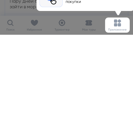
Пару дней были сильные волны, была проблема
покупки
зайти в море, попадаются камни.
Кныш Алеся
Менеджер ht.kz
Поиск
Избранное
Турхантер
Мои туры
Приложение
›
CHC MARILENA (EX. MARILENA) 4*
Греция, Крит
AIDARALI
10
c 02.09.2023 по 09.09.2023
Плюсы
Греция путевка алдық, өте керемет демалыс
болды.
Мусабаева Асель
Менеджер ht.kz
LATANIA STUDIOS & APARTMENTS 3*