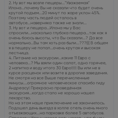
2. Ну вот мы возле пещеры..."Уважаемая"
Илона...почему Вы не сказали что будет очень
крутой подъем...20 минут по жаре уклон 45%.
Поэтому часть людей осталось в
автобусе...наверняка также не знали...
3. Ну вот и пещера...Илона мы у Вас
спросили...насколько глубока пещера...так как я
очень боюсь высоты, что Вы сказали...? Да все
нормально...Вы там хоть раз были...???((( В общем
я в пещеру не попал...очень крутая и высокая
лестница.
4. Питание на экскурсии...какие 11 Евро с
человека...? Мы взяли один салат, одно горячее,
2 напитка и воду итого 30 Евро!!!!! Вы или не в
курсе расценок или возите в дорогие заведения.
Не смотря на все Выше перечисленные
минусы....огромное человеческое спасибо гиду
Андреасу! Прекрасно проведённая
экскурсия...когда стало не хорошо нашел
лекарство.
Но на этом наше приключение не закончилось.
Подошел день выезда в холле отель очень много
отъезжающих...на парковке более 5 автобусов.