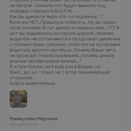
Спросил у Илоны может есть номер...что бы мы
не бегали. Сказала что будет вывеска под
лобовым стеклом SUN & FUN.
Как Вы думаете было что то подобное...?
Конечно НЕТ...Пришлось побегать...Ну да ладно
сели поехали. И тут думаете наверно все...??? А
нет мы задымились на горной дороге...причем
водитель не остановился и продолжал движение
с полным гарью салоном...пока его не остановил
водитель другого автобуса. Почему Ваши авто
не проходят техобслуживание...почему деньги
важнее человеческих жизней...?
В итоги поехал ли я еще раз в Грецию на
Крит...да, но только не с этой принимающей
стороной...
Будьте внимательны.
Раимкулова Марлена
Менеджер ht.kz