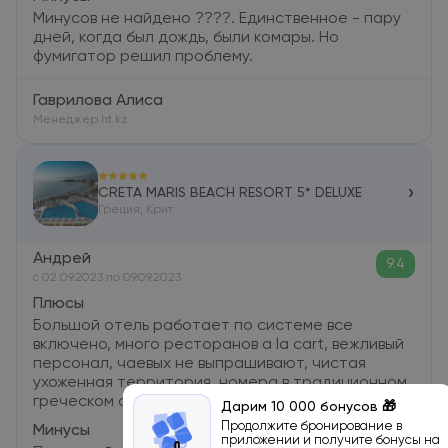
Минусов не найдено ????. Единственное - пару
дней, когда был дождь, были комары. Но
фумигатор решил проблему.
Гаврилова Алиса
Менеджер ht.kz
›
CRETA MARIS BEACH RESORT 5* DELUXE
Греция, Крит
Андрей
9.4
c 02.09.2023 по 09.09.2023
Плюсы
Большой отель работает по системе все
включено, много ресторанов a la cart, вежливый
персонал, чаевых не выпрашивают, чистая
ухоженная территория, номера в традиционном
греческом стиле
Дарим 10 000 бонусов 🎁
Продолжите бронирование в
Минусы
приложении и получите бонусы на