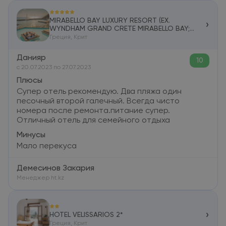
MIRABELLO BAY LUXURY RESORT (EX.
›
WYNDHAM GRAND CRETE MIRABELLO BAY;
MIRABELLO BEACH & VILLAGE) 5*
Греция, Крит
Данияр
10
c 20.07.2023 по 27.07.2023
Плюсы
Супер отель рекомендую. Два пляжа один
песочный второй галечный. Всегда чисто
номера после ремонта.питание супер.
Отличный отель для семейного отдыха
Минусы
Мало перекуса
Демесинов Закария
Менеджер ht.kz
›
HOTEL VELISSARIOS 2*
Греция, Крит