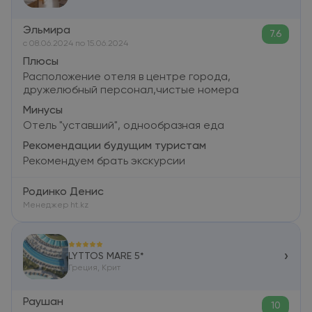
Эльмира
7.6
c 08.06.2024 по 15.06.2024
Плюсы
Расположение отеля в центре города,
дружелюбный персонал,чистые номера
Минусы
Отель "уставший", однообразная еда
Рекомендации будущим туристам
Рекомендуем брать экскурсии
Родинко Денис
Менеджер ht.kz
›
LYTTOS MARE 5*
Греция, Крит
Раушан
10