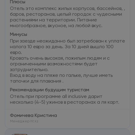
Плюсы
Отель это комплекс жилых корпусов, бассейнов, ,
баров, ресторанов, целый городок с чудесными
растениями на территории. Питание
многообразное, вкусное, на любой вкус.
Минусы
При заезде неожиданно был затребован к уплате
налога 10 евро за день. За 10 дней вышло 100
евро.
Кровать очень высокая, пожилым людям и с
ограниченными возможностями будет
затруднительно.
Вход в воду на пляже по гальке, лучше иметь
тапочки для плавания .
Рекомендации будущим туристам
Отель при программе all inclusive дарит
несколько (4-5) ужинов в ресторанах а ля карт.
Фомичева Кристина
Менеджер ht.kz