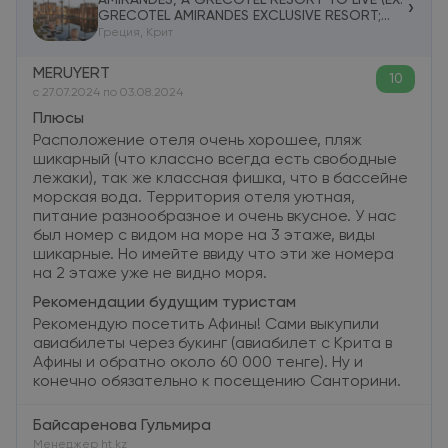
›
GRECOTEL AMIRANDES EXCLUSIVE RESORT;
AMIRANDES GRECOTEL BOUTIQUE RESORT) 5*
Греция, Крит
MERUYERT
10
c 27.07.2024 по 03.08.2024
Плюсы
Расположение отеля очень хорошее, пляж
шикарный (что классно всегда есть свободные
лежаки), так же классная фишка, что в бассейне
морская вода. Территория отеля уютная,
питание разнообразное и очень вкусное. У нас
был номер с видом на море на 3 этаже, виды
шикарные. Но имейте ввиду что эти же номера
на 2 этаже уже не видно моря.
Рекомендации будущим туристам
Рекомендую посетить Афины! Сами выкупили
авиабилеты через букинг (авиабилет с Крита в
Афины и обратно около 60 000 тенге). Ну и
конечно обязательно к посещению Санторини.
Байсаренова Гульмира
Менеджер ht.kz