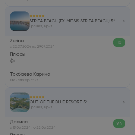
›
SERITA BEACH (EX. MITSIS SERITA BEACH) 5*
Греция, Крит
Zarina
10
c 22.07.2024 по 29.07.2024
Плюсы
👍
Токбаева Карина
Менеджер ht.kz
›
OUT OF THE BLUE RESORT 5*
Греция, Крит
Далила
9.4
c 15.06.2024 по 22.06.2024