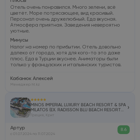
Плюсы
Отель очень понравился. Много зелени, всё
цветёт. Море потрясающее, вид красивый.
Персонал очень дружелюбный. Еда вкусная.
Атмосфера приятная. Заведения невероятно
уютные.
Минусы
Налог на номер по прибытии. Отель довольно
далеко от города, хотя для кого-то это даже
плюс. Еда в Турции вкуснее. Аниматоры были
только у французских и итальянских туристов.
Кабанюк Алексей
Менеджер ht.kz
MINOS IMPERIAL LUXURY BEACH RESORT & SPA
›
MILATOS (EX. RADISSON BLU BEACH RESORT
CRETE) 5*
Греция, Крит
Артур
8.6
c 01.07.2024 по 11.07.2024