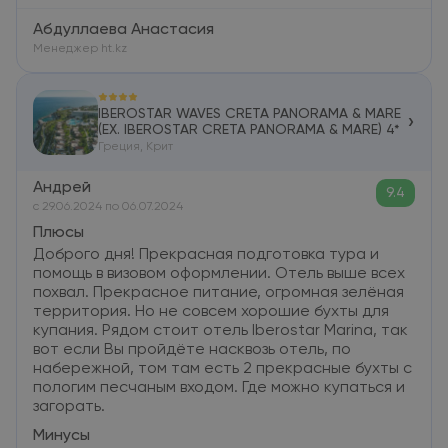
Абдуллаева Анастасия
Менеджер ht.kz
IBEROSTAR WAVES CRETA PANORAMA & MARE
›
(EX. IBEROSTAR CRETA PANORAMA & MARE) 4*
Греция, Крит
Андрей
9.4
c 29.06.2024 по 06.07.2024
Плюсы
Доброго дня! Прекрасная подготовка тура и
помощь в визовом оформлении. Отель выше всех
похвал. Прекрасное питание, огромная зелёная
территория. Но не совсем хорошие бухты для
купания. Рядом стоит отель Iberostar Marina, так
вот если Вы пройдёте насквозь отель, по
набережной, том там есть 2 прекрасные бухты с
пологим песчаным входом. Где можно купаться и
загорать.
Минусы