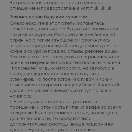
Встречающая сторона. Просто ужасное
отношение и предоставление услуг!!!!!!!!!!!!!!!!!
Рекомендации будущим туристам
Смело езжайте в этот отель, останетесь
полностью довольны. Но будьте осторожны при
покупке экскурсий. Мы посетили уже более 20
стран, но с таким отношением столкнулись
впервые. Перед поездкой всегда планируем на
какие экскурсии поедим, отзывы, рекомендации.
Так как в этот раз поездка была ограниченна во
времени мы решили полностью посветить время
"тюленьему" отдыху и проехать на автобусе в
соседние деревушки погулять и купить
сувениров. Но после встречи с гидом и ярким
описанием экскурсии в пещеру Зевса, Кносский
дворец мы решили поехать...вот тут то все и
началось:
1. Нам озвучили стоимость тура, места
посещений и стоимость питания в кафе во время
экскурсии. Было все замечательно, но как дело
дошло до оплаты, то сразу всплыли
дополнительные расходы, вход в пещеру и во
дворец. Ну ладно мы уже настроились.