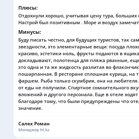
Плюсы:
Отдохнули хорошо, учитывая цену тура, больших 
Настрой был позитивным . Море и воздух замечат
Минусы:
Буду писать честно, для будущих туристов, так с
звездности, это элементарные вещи: посуда плохо
красиво, эстетики ноль, фрукты подаются в ящика
докладывают, полотенца для пляжа рванные, еще 
это одна и та же жидкость разлитая во флакончик
пошарпанная. В ресторане сплошная курица, на т
фаршем. Рыба только скумбрия, она на любителя. 
от еды не получили. Спиртное сомнительного вку
вложений и другого персонала. Еще в отеле ходя
благодаря тому, что были предупреждены что отель
значение.
Салех Роман
Менеджер ht.kz