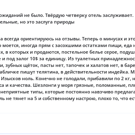
ожиданий не было. Твёрдую четверку отель заслуживает
ельные, но это заслуга природы
ама всегда ориентируюсь на отзывы. Теперь о минусах и эт
 моется, иногда прям с засохшими остатками пищи, еда н
х, в которых и продаются, постельное белье серое, поду
и под залог 10$ за единицу. Из туалетных принадлежнос
и, зубных щёток, пасты нет, тапочек и халатов нет, в ба
абличке пишут телятина, в действительности индейка. Мя
Изысков ноль. Конечно не голодали, прибавили по 2 кг, н
са и качества. Шезлонги у моря грязные, поломанные, пл
т неприятные типы, которые постоянно навзчиво предлаг
 не тянет на 5 и собственному настрою, плохо то, что ес