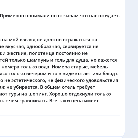
. Примерно понимали по отзывам что нас ожидает.
о на мой взгляд не должно отражаться на
е вкусная, однообразная, сервируется не
шки жесткие, полотенца постоянно не
тей только шампунь и гель для душа, но кажется
ре номера только вода. Номера старые, мебель
со только вечером и то в виде котлет или блюд с
о не эстетического, не физического удовольствия
яж не убирается. В общем отель требует
ают туры на шопинг. Хорошо отдохнули только
ть с чем сравнивать. Все-таки цена имеет