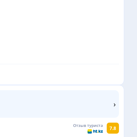
›
Отзыв туриста
7.8