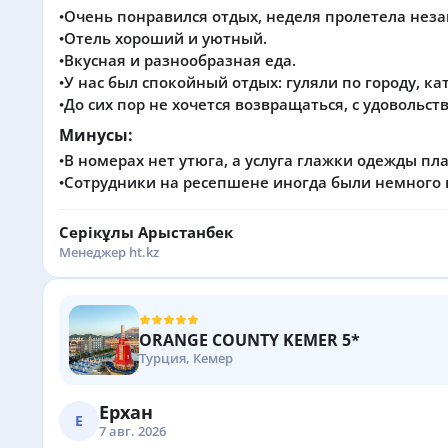
•Очень понравился отдых, неделя пролетела неза
•Отель хороший и уютный.
•Вкусная и разнообразная еда.
•У нас был спокойный отдых: гуляли по городу, ка
•До сих пор не хочется возвращаться, с удовольст
Минусы:
•В номерах нет утюга, а услуга глажки одежды пл
•Сотрудники на ресепшене иногда были немного 
Серікұлы Арыстанбек
Менеджер ht.kz
ORANGE COUNTY KEMER 5*
Турция, Кемер
Ерхан
Е
7 авг. 2026