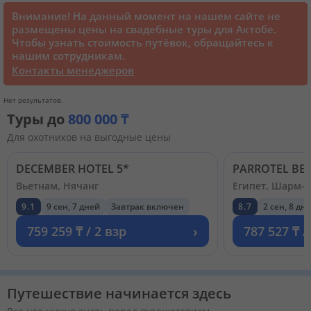
Внимание! На данный момент на нашем сайте не
размещены цены на свадебные туры для Актобе.
Круизы
Чтобы узнать стоимость путёвок, обращайтесь к
нашим сотрудникам.
Контакты менеджеров
Статьи
Нет результатов.
70129 отзывов наших туристов
Туры до
800 000 ₸
Для охотников на выгодные цены
Сертификаты
DECEMBER HOTEL 5*
Вьетнам, Нячанг
Египет, Шарм-
О нас
9.1
9 сен, 7 дней
Завтрак включен
8.7
2 сен, 8 дн
›
759 259 ₸ / 2 взр
787 527 ₸ /
Для бизнеса
Контакты
Путешествие начинается здесь