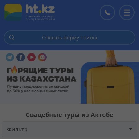
Открыть форму поиска
Главная
Перейти в наш Telegram
Перейти в наш Facebook
Перейти в наш YouTube
Перейти в наш Instagram
Горящие туры
Цены на туры
Страны
Свадебные туры из Актобе
Туры
Фильтр
Отели