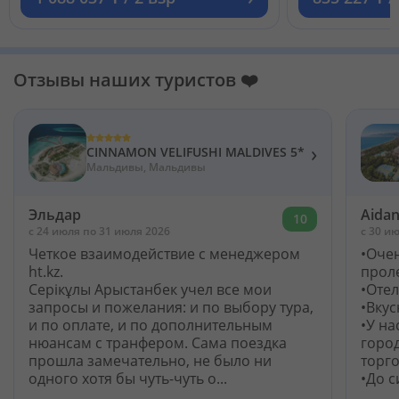
Отзывы наших туристов ❤️
›
CINNAMON VELIFUSHI MALDIVES 5*
Мальдивы, Мальдивы
Эльдар
Aida
10
c 24 июля по 31 июля 2026
c 30 ию
Четкое взаимодействие с менеджером
•Оче
ht.kz.
прол
Серікұлы Арыстанбек учел все мои
•Оте
запросы и пожелания: и по выбору тура,
•Вкус
и по оплате, и по дополнительным
•У на
нюансам с транфером. Сама поездка
город
прошла замечательно, не было ни
торг
одного хотя бы чуть-чуть о...
•До с