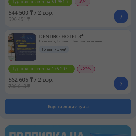
Тур подешевел на 51 951 ₸
-8%
544 500 ₸ / 2 взр.
596 451 ₸
DENDRO HOTEL 3*
8.8
Вьетнам, Нячанг, Завтрак включен
15 авг, 7 дней
Тур подешевел на 176 207 ₸
-23%
562 606 ₸ / 2 взр.
738 813 ₸
Еще горящие туры