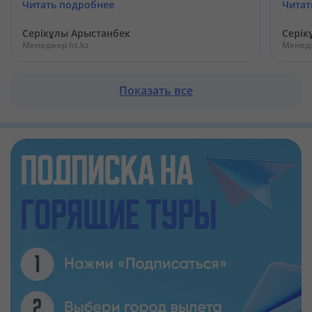
Читать подробнее
Читат
Серікұлы Арыстанбек
Серік
Менеджер ht.kz
Менедж
Показать все