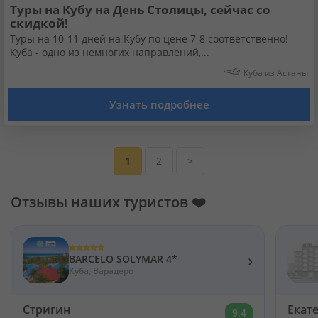
Туры на Кубу на День Столицы, сейчас со
скидкой!
Туры на 10-11 дней на Кубу по цене 7-8 соответственно!
Куба - одно из немногих направлений,...
Куба из Астаны
Узнать подробнее
1
2
>
Отзывы наших туристов ❤️
›
BARCELO SOLYMAR 4*
Куба, Варадеро
Стригин
Екат
9.4