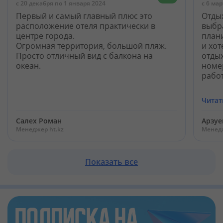
c 20 декабря по 1 января 2024
c 6 ма
Первый и самый главный плюс это
Отды
расположение отеля практически в
выбра
центре города.
план
Огромная территория, большой пляж.
и хо
Просто отличный вид с балкона на
отдых
океан.
номе
работ
Читат
Салех Роман
Арзуе
Менеджер ht.kz
Менедж
Показать все