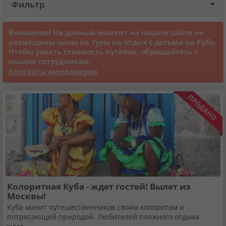
Фильтр
Круизы
Внимание! На данный момент на нашем сайте не
размещены цены на туры на отдых с детьми на Кубу.
Чтобы узнать стоимость путёвок, обращайтесь к
Статьи
нашим сотрудникам.
Контакты менеджеров
70129 отзывов наших туристов
Сертификаты
О нас
Для бизнеса
Колоритная Куба - ждет гостей! Вылет из
Москвы!
Контакты
Куба манит путешественников своим колоритом и
потрясающей природой. Любителей пляжного отдыха