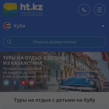
Куба
Главная
Открыть форму поиска
Горящие туры
ТУРЫ НА ОТДЫХ С ДЕТЬМИ
ИЗ КАЗАХСТАНА
Цены на туры
Лучшие предложения
со скидкой до 50%
у нас в социальных сетях
Страны
Перейти в наш Telegram
Перейти в наш Facebook
Перейти в наш YouTube
Перейти в наш Instagram
Туры
Туры на отдых с детьми на Кубу
Отели