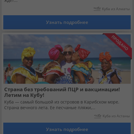
ждет...
Кабинет туриста
Куба из Алматы
Узнать подробнее
Валюта:
KZT
USD
EUR
Язык:
Русский
Қазақша
Установи наше мобильное приложение
Загрузить приложение из App Store
Страна без требований ПЦР и вакцинации!
Загрузить приложение из Google Play
Летим на Кубу!
Куба — самый большой из островов в Карибском море.
Страна вечного лета. Ее песчаные пляжи,...
Куба из Астаны
Узнать подробнее