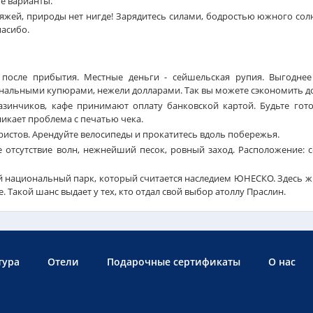
ые варианты.
яжей, природы нет нигде! Зарядитесь силами, бодростью южного сол
пасибо.
 после прибытия. Местные деньги - сейшельская рупия. Выгодне
ональными купюрами, нежели долларами.
Так вы можете сэкономить д
азинчиков, кафе принимают оплату банковской картой. Будьте гото
никает проблема с печатью чека.
уристов. Арендуйте велосипеды и прокатитесь вдоль побережья.
е отсутствие волн, нежнейший песок, ровный заход. Расположение: с
ий национальный парк, который считается наследием ЮНЕСКО. Здесь ж
. Такой шанс выдает у тех, кто отдал свой выбор атоллу Праслин.
тура
Отели
Подарочные сертификаты
О нас