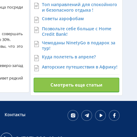
Топ направлений для спокойного
нца посреди
и безопасного отдыха !
Финляндия из Алматы
Советы аэрофобам
Позвольте себе больше с Home
е совершать
Credit Bank!
Сингапур из Алматы
о 30%.
Чемоданы NinetyGo в подарок за
вы, что это
тур!
Танзания из Алматы
Куда полететь в апреле?
еверо-запад
Авторские путешествия в Африку!
Венгрия из Алматы
ивет редкий
Смотреть еще статьи
Израиль из Алматы
Контакты
Азербайджан из Алматы