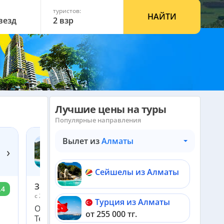
туристов:
НАЙТИ
звезд
2 взр
Лучшие цены на туры
Популярные направления
Вылет из
Алматы
RAFFLES SEYCHELLES (EX. RAFFLES PRASLIN)
›
5*
Сейшелы, о.Праслин
Сейшелы из Алматы
Зоя
.4
9.4
c 20 февраля по 2 марта 2023
Турция из Алматы
Отличный отель, очень красивые виды.
от 255 000 тг.
Территория отеля не очень большая, но для