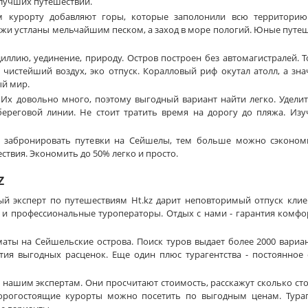
 лучших путешествий.
 курорту добавляют горы, которые заполонили всю территорию.
жи устланы мельчайшим песком, а заход в море пологий. Юные путе
иллию, уединение, природу. Остров построен без автомагистралей. Т
 чистейший воздух, эко отпуск. Коралловый риф окутал атолл, а знач
ый мир.
Их довольно много, поэтому выгодный вариант найти легко. Удели
ереговой линии. Не стоит тратить время на дорогу до пляжа. Изу
е забронировать путевки на Сейшелы, тем больше можно сэконом
твия. Экономить до 50% легко и просто.
z
ый эксперт по путешествиям Ht.kz дарит неповторимый отпуск кли
 и профессиональные туроператоры. Отдых с нами - гарантия комфор
аты на Сейшельские острова. Поиск туров выдает более 2000 вариан
нтия выгодных расценок. Еще один плюс турагентства - постоянное
нашим экспертам. Они просчитают стоимость, расскажут сколько сто
орогостоящие курорты можно посетить по выгодным ценам. Тураг