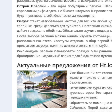
расценкам. Туры на Сейшелы из Алматы выбирают знатоки
Остров Праслин -
это один популярный регион. Шарм
коралловым рифам здесь не бывает штормов. Широкие пля
будут чувствовать себя безопасно, да комфортно.
Силуэт
станет излюбленным местом для тех, кто любит ид
тропинки среди деревьев для туристов. Настоящая сказка,
дайвинга здесь не обойтись. Обязательно изучите подводн
После выбора региона можно начать изучать гостиницы. 
расположению отеля. Советуем отдавать выбор первой б
предлагаемых услуг, наличие детского меню, мини-клуба.
Рекомендуем заранее планировать поездку. Чем раньш
бронирование - идеальный вариант для бюджетного путешес
Актуальные предложения от Ht.k
Уже больше 12 лет главн
коллеги - только опытные
безопасности.
Отслеживайте туры из Алм
туроператоров. Это гара
горящих путевок.
Обратитесь за помощью к 
Сейшелах. Порой даже д