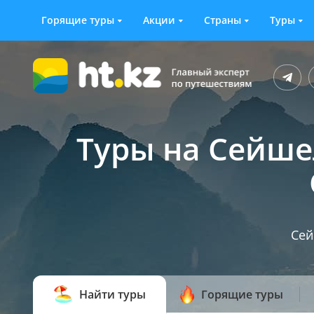
Горящие туры
Акции
Страны
Туры
Туры на Сейше
Се
Найти туры
Горящие туры