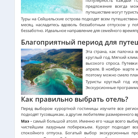
популярность каждый го
предложение всегда мож
путешествие могут турист
Туры на Сейшельские острова подходят всем путешествен
месяц, насладитесь вдоволь беззаботным отпуском у по
беззаботно. Идеальное направление для семейного времяп
Благоприятный период для путе
Эта страна, как палочка
круглый год. Мягкий клим
высокого спроса. Путевк
апреле. В ноябре- марте 
поэтому можно смело пла
Туристы круглый год из
Экскурсионные программы д
Как правильно выбрать отель?
Перед выбором курортной гостиницы изучите все регио
подходят тусовщикам, а другие любителям размеренного 
Маэ -
самый большой атолл. Именно его чаще всего выбир
чистейшим лазурным побережьем. Курорт подходит все
спокойного отпуска. Богатый выбор экскурсионных п