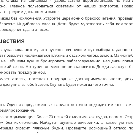
д. Отдых на Сейшелах - удовольствие дорогостоящее, но найт
но. Главное пользоваться советами от наших экспертов. Позво
ы со средним достатком и выше.
никам без исключения. Устройте церемонию бракосочетания, провед
бережья Индийского океана. Дети будут чувствовать себя комфорт
ровождения вдали от всех.
шествия
 выручалочка, потому что путешественники могут выбирать данное 
ат позволяет наслаждаться пляжный отдыхом летом, зимой. Май-октяб
и на Сейшелы лучше бронировать заблаговременно. Расценки пов
низкий сезон. Но туристов меньше не становится. Дожди зачастую б
нировать поездку зимой.
учает атоллы, посещают природные достопримечательности, дики
оступны в любой сезон. Скучать будет некогда - это точно.
ны. Один из предложенных вариантов точно подходит именно вам
времяпровождения.
ают отдыхающие. Более 70 пляжей с мелким, как пудра, песком. Остр
м без исключения. Найдутся шумные вечеринки, а также уютные
рограмм скрасит пляжные будни. Проведите роскошный отпуск п