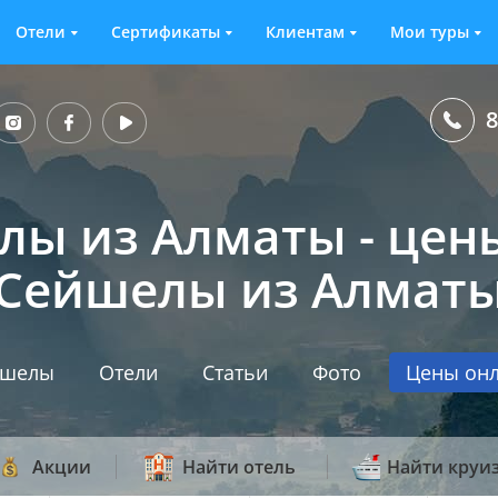
Отели
Сертификаты
Клиентам
Мои туры
8
лы из Алматы - цены
Сейшелы из Алмат
йшелы
Отели
Статьи
Фото
Цены он
Акции
Найти отель
Найти круи