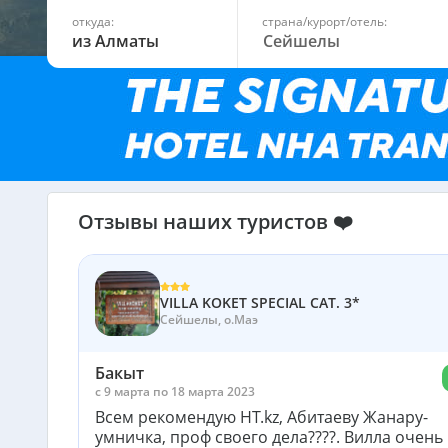
откуда:
страна/курорт/отель:
из Алматы
Отзывы наших туристов ❤️
VILLA KOKET SPECIAL CAT. 3*
Сейшелы, о.Маэ
Бакыт
c 9 марта по 18 марта 2023
Всем рекомендую HT.kz, Абитаеву Жанару-
умничка, проф своего дела????. Вилла очень