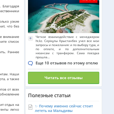
Индия (ГОА) из Алматы
 Благодаря
шественники
олько узкие
Италия из Алматы
ит, что без
те внимание
Четкое взаимодействие с менеджером
+
Чехия из Алматы
ht.kz. Серікұлы Арыстанбек учел все мои
чите список
запросы и пожелания: и по выбору тура, и
по оплате, и по дополнительным
ить. Раннее
нюансам с транфером. Сама поездка
Греция из Алматы
прошла...
Еще 10 отзывов по этому отелю
ентам. Наши
Доминикана из Алматы
Читать все отзывы
та, а также
тов от всех
Франция из Алматы
 обновление
Полезные статьи
ит отдых на
✨ Почему именно сейчас стоит
Болгария из Алматы
енты легко
лететь на Мальдивы