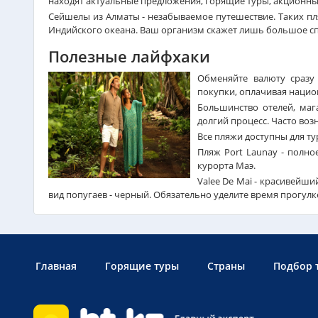
находят актуальные предложения, горящие туры, акционн
Сейшелы из Алматы - незабываемое путешествие. Таких пл
Индийского океана. Ваш организм скажет лишь большое с
Полезные лайфхаки
Обменяйте валюту сразу
покупки, оплачивая наци
Большинство отелей, маг
долгий процесс. Часто воз
Все пляжи доступны для т
Пляж Port Launay - полно
курорта Маэ.
Valee De Mai - красивейш
вид попугаев - черный. Обязательно уделите время прогулке
Главная
Горящие туры
Страны
Подбор 