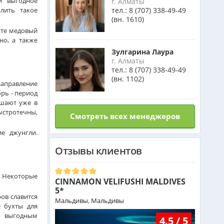
и выгодное
г. Алматы
от 533 000 тг.
лить такое
тел.:
8 (707) 338-49-49
(вн. 1610)
ОАЭ из Алматы
ите медовый
от 253 000 тг.
но, а также
Зулгарина Лаура
Кипр из Алматы
г. Алматы
тел.:
8 (707) 338-49-49
от 342 000 тг.
(вн. 1102)
направление
рь - период
Шри-Ланка из Алматы
ышают уже в
от 562 000 тг.
ыстротечны,
Смотреть всех менеджеров
Катар из Алматы
е джунгли.
от 377 000 тг.
Отзывы клиентов
Индонезия (Бали) из Алматы
от 742 000 тг.
. Некоторые
CINNAMON VELIFUSHI MALDIVES
5*
ов славится
Малайзия из Алматы
Мальдивы, Мальдивы
 бухты для
от 385 000 тг.
о выгодным
4.5 / 5