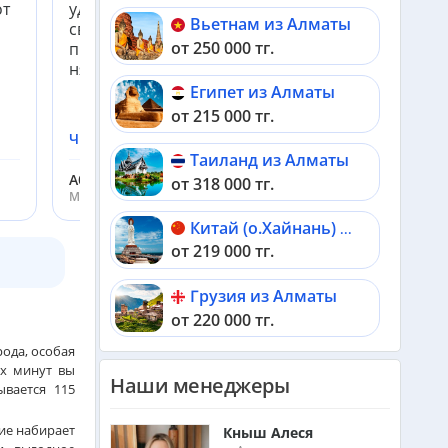
от
удобства есть багги. 2 бассейна на территории,
Вьетнам из Алматы
свой бассейн в каждой вилле. Очень много
от 250 000 тг.
приятных мелочей для детей, есть детский клуб,
няня для детей с 4 лет. На...
Египет из Алматы
от 215 000 тг.
Читать подробнее
Таиланд из Алматы
Абдуллаева Анастасия
от 318 000 тг.
Менеджер ht.kz
Китай (о.Хайнань) из Алматы
от 219 000 тг.
Грузия из Алматы
от 220 000 тг.
ода, особая
Мальдивы из Алматы
ых минут вы
Наши менеджеры
от 589 000 тг.
ывается 115
ие набирает
Кныш Алеся
Черногория из Алматы