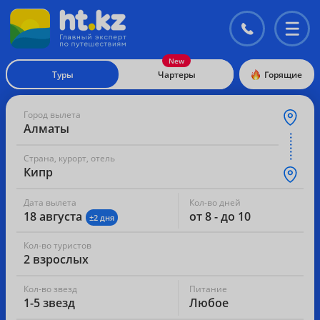
Контакты
Перекл
меню
Туры
Чартеры
Горящие
Город вылета
Алматы
Страна, курорт, отель
Кипр
Дата вылета
Кол-во дней
18 августа
от 8 - до 10
±2 дня
Кол-во туристов
2 взрослых
Кол-во звезд
Питание
1-5 звезд
Любое