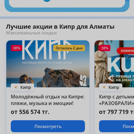
Лучшие акции в Кипр для Алматы
Максимальные скидки
38%
Осталось 2 дня
38%
Кипр
Кипр
Молодёжный отдых на Кипре:
Кипр с детьми — ПОКА ЕГО 
пляжи, музыка и эмоции!
«РАЗОБРАЛИ
от 556 574 тг.
от 797 719 т
Посмотреть
Посм