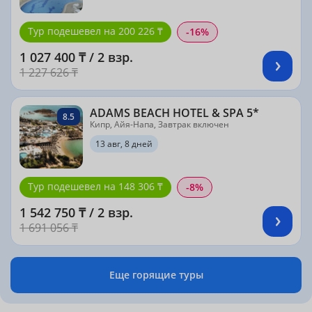
Тур подешевел на 200 226 ₸
-16%
1 027 400 ₸ / 2 взр.
1 227 626 ₸
ADAMS BEACH HOTEL & SPA 5*
8.5
Кипр, Айя-Напа, Завтрак включен
13 авг, 8 дней
Тур подешевел на 148 306 ₸
-8%
1 542 750 ₸ / 2 взр.
1 691 056 ₸
Еще горящие туры