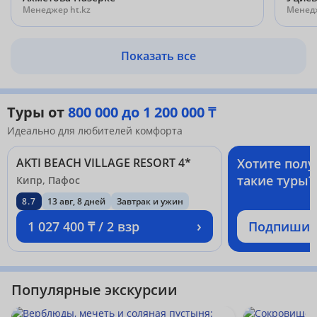
Менеджер ht.kz
Менедж
Показать все
Туры от
800 000 до 1 200 000 ₸
Идеально для любителей комфорта
AKTI BEACH VILLAGE RESORT 4*
Хотите полу
такие туры?
Кипр, Пафос
8.7
13 авг, 8 дней
Завтрак и ужин
›
1 027 400 ₸ / 2 взр
Подпишит
Популярные экскурсии