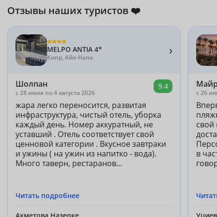
Отзывы наших туристов ❤️
›
MELPO ANTIA 4*
Кипр, Айя-Напа
Шолпан
Май
9.4
c 28 июля по 4 августа 2026
c 26 ию
жара легко переносится, развитая
Впер
инфраструктура, чистый отель, уборка
пляж
каждый день. Номер аккуратный, не
свой
уставший . Отель соответствует свой
доста
ценновой категории . Вкусное завтраки
Перс
и ужины ( на ужин из напитко - вода).
в час
Много таверн, рестаранов...
говор
Читать подробнее
Читат
Ахметова Назерке
Уцие