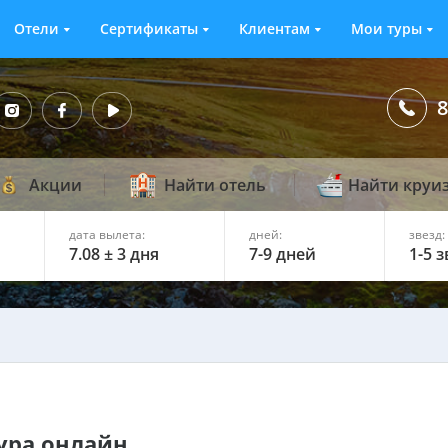
Отели
Сертификаты
Клиентам
Мои туры
8
Акции
Найти отель
Найти круи
дата вылета:
дней:
звезд:
7.08 ± 3 дня
7-9 дней
1-5 
ура онлайн