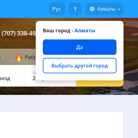
Русский
₸
Алматы
Ваш город -
Алматы
 (707) 338-49-49
Написать на WhatsApp
Да
з
Рассылка горящих
Выбрать другой город
туристов:
НАЙТИ
звезд
2 взр