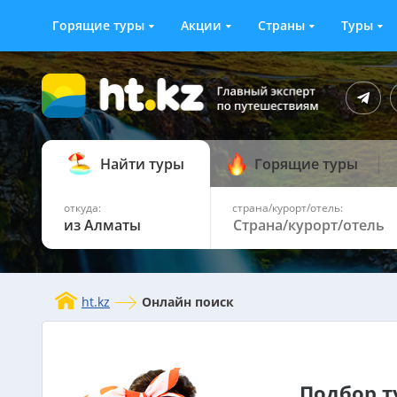
Горящие туры
Акции
Страны
Туры
Найти туры
Горящие туры
откуда:
страна/курорт/отель:
из Алматы
ht.kz
Онлайн поиск
Подбор т