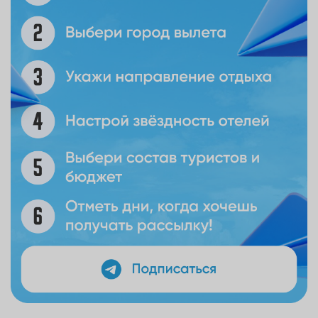
душе найдется и для молодежи. Ведь на острове
находится всемирно известны парк аттракционов
«Universal studios».
Если вы хотите изучить жизнь не только
перанаканского, но и малайского племени, но уделите
время кварталу
Кампонг-Глам.
В этом квартале
сохранилось культурное наследие народа. В Кампонг-
Глам на сегодняшний день живут малайцы и арабы.
Гуляя по этому кварталу можно узнать больше о
мусульманской культуре, попробовать местную кухню,
устроить шоппинг или купить одежду и ткань из
натуральной ткани.
Скрасить отдых можно прогулкой по набережной
Кларк Куэй.
Это место прекрасно как днем, так и
вечером. Днем можно прокатиться по речной глади на
яхте с ветерком, полюбоваться живописными
пейзажами или прогуляться до смотровой площадки.
Вечерняя набережная завораживает взгляды тысячами
огнями. Туристы предпочитают по ужинать на