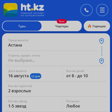
Контакты
Перекл
меню
Туры
Чартеры
Горящие
Город вылета
Астана
Страна, курорт, отель
Не выбрано...
Дата вылета
Кол-во дней
16 августа
от 8 - до 10
±2 дня
Кол-во туристов
2 взрослых
Кол-во звезд
Питание
1-5 звезд
Любое