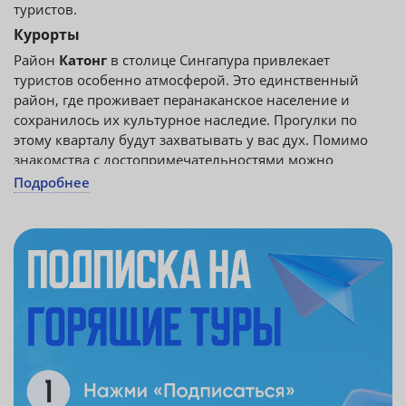
туристов.
Курорты
Район
Катонг
в столице Сингапура привлекает
туристов особенно атмосферой. Это единственный
район, где проживает перанаканское население и
сохранилось их культурное наследие. Прогулки по
этому кварталу будут захватывать у вас дух. Помимо
знакомства с достопримечательностями можно
попробовать национальную кухню или пройтись по
Подробнее
магазинам. Обратите внимание на церковь Святого
Патрика и Святого Семейства. Она самая главная
достопримечательность.
За райским пляжным отдыхом стоит отправиться на
остров
Сентоза
. Его преимущество в близком
расположение к Сингапуру, но уже там можно
расслабиться и забыть про городскую суету. Пляжи
острова устелены мелким, как пудра песком, а вода
переливается всеми оттенками синего. Отдых на
острове Сентоза из Астаны (Нурсултана) больше всего
подходят семейным парам с детьми. Но веселье по