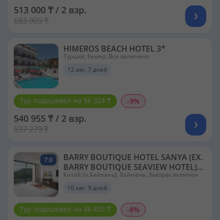
513 000 ₸ / 2 взр.
683 909 ₸
HIMEROS BEACH HOTEL 3*
Турция, Кемер, Все включено
12 авг, 7 дней
Тур подешевел на 56 324 ₸
-9%
540 955 ₸ / 2 взр.
597 279 ₸
BARRY BOUTIQUE HOTEL SANYA (EX.
7.0
BARRY BOUTIQUE SEAVIEW HOTEL)
Китай (о.Хайнань), Хайнань, Завтрак включен
5*
10 авг, 9 дней
Тур подешевел на 48 455 ₸
-8%