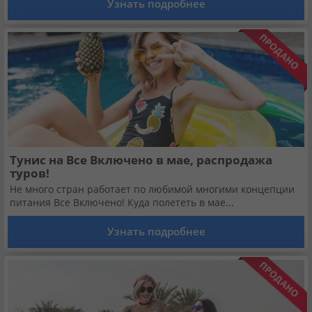
Узнать подробнее
Кабинет туриста
Валюта:
KZT
USD
EUR
Язык:
Русский
Қазақша
Установи наше мобильное приложение
Тунис на Все Включено в мае, распродажа
туров!
Загрузить приложение из App Store
Не много стран работает по любимой многими концепции
питания Все Включено! Куда полететь в мае...
Загрузить приложение из Google Play
Узнать подробнее