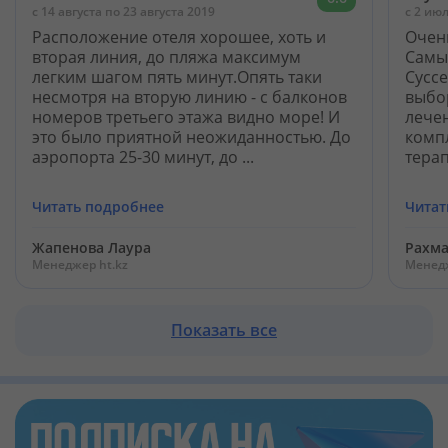
c 14 августа по 23 августа 2019
c 2 ию
Расположение отеля хорошее, хоть и
Очен
вторая линия, до пляжа максимум
Самы
легким шагом пять минут.Опять таки
Сусс
несмотря на вторую линию - с балконов
выбо
номеров третьего этажа видно море! И
лече
это было приятной неожиданностью. До
комп
аэропорта 25-30 минут, до ...
терап
Читать подробнее
Читат
Жапенова Лаура
Рахм
Менеджер ht.kz
Менедж
Показать все