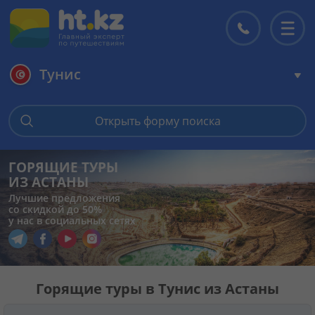
Тунис
Главная
Открыть форму поиска
Горящие туры
ГОРЯЩИЕ ТУРЫ
ИЗ АСТАНЫ
Цены на туры
Лучшие предложения
со скидкой до 50%
у нас в социальных сетях
Страны
Перейти в наш Telegram
Перейти в наш Facebook
Перейти в наш YouTube
Перейти в наш Instagram
Туры
Горящие туры в Тунис из Астаны
Отели