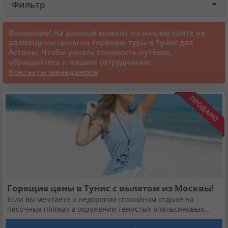
Фильтр
Круизы
Внимание! На данный момент на нашем сайте не
размещены цены на горящие туры в Тунис для
Астаны. Чтобы узнать стоимость путёвок,
Cтатьи
обращайтесь к нашим сотрудникам.
Контакты менеджеров
70101 отзыв наших туристов
Сертификаты
О нас
Для бизнеса
Горящие цены в Тунис с вылетом из Москвы!
Если вы мечтаете о недорогом спокойном отдыхе на
Контакты
песочных пляжах в окружении тенистых апельсиновых...