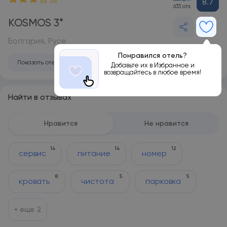
8.7
633 отз.
KOSMOS 3*
Болгария, Русе
Понравился отель?
Показать отель на карте
Добавьте их в Избранное и
возвращайтесь в любое время!
Найти в отзывах
Нравится
Не нравится
14
14
12
сервис
питание
номер
8
5
5
кровать
чистота
парковка
+ еще
2