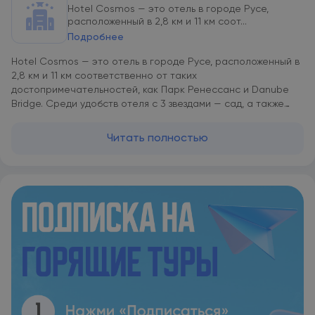
Hotel Cosmos — это отель в городе Русе,
расположенный в 2,8 км и 11 км соот...
Подробнее
Hotel Cosmos — это отель в городе Русе, расположенный в
2,8 км и 11 км соответственно от таких
достопримечательностей, как Парк Ренессанс и Danube
Bridge. Среди удобств отеля с 3 звездами — сад, а также
номера с кондиционером, бесплатным Wi-Fi и собственной
ванной комнатой. На территории работает ресторан, где
Читать полностью
подают блюда международной кухни и блюда европейской
кухни, и бар, где можно заказать коктейли. В Hotel Cosmos
во всех номерах имеется телевизор с плоским экраном,
письменный стол и собственная ванная комната, а также
предоставляются постельное белье и полотенца. Гостям
Hotel Cosmos предлагается континентальный завтрак.
Сотрудники стойки регистрации, говорящие на
болгарском, на английском и на русском, всегда готовы
помочь гостям. Hotel Cosmos располагается в 7,6 км и 23 км
соответственно от таких достопримечательностей, как
Ruse Port и Rock-Hewn Churches of Ivanovo.