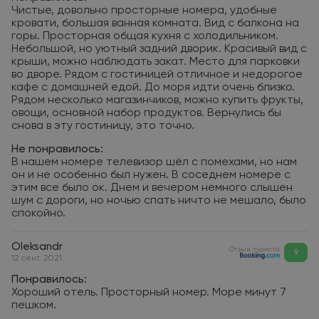
Чистые, довольно просторные номера, удобные
кровати, большая ванная комната. Вид с балкона на
горы. Просторная общая кухня с холодильником.
Небольшой, но уютный задний дворик. Красивый вид с
крыши, можно наблюдать закат. Место для парковки
во дворе. Рядом с гостиницей отличное и недорогое
кафе с домашней едой. До моря идти очень близко.
Рядом несколько магазинчиков, можно купить фрукты,
овощи, основной набор продуктов. Вернулись бы
снова в эту гостиницу, это точно.
Не понравилось:
В нашем номере телевизор шёл с помехами, но нам
он и не особенно был нужен. В соседнем номере с
этим все было ок. Днем и вечером немного слышен
шум с дороги, но ночью спать ничто не мешало, было
спокойно.
Oleksandr
Отзыв туриста
9
12 сент. 2021
Понравилось:
Хороший отель. Просторный номер. Море минут 7
пешком.