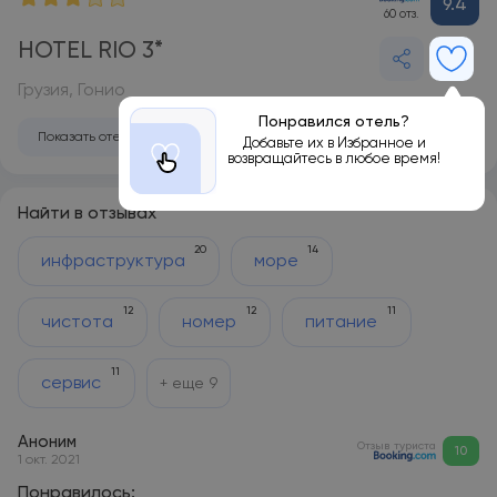
9.4
60 отз.
HOTEL RIO 3*
Грузия, Гонио
Понравился отель?
Показать отель на карте
Добавьте их в Избранное и
возвращайтесь в любое время!
Найти в отзывах
20
14
инфраструктура
море
12
12
11
чистота
номер
питание
11
сервис
+ еще
9
Аноним
Отзыв туриста
10
1 окт. 2021
Понравилось: