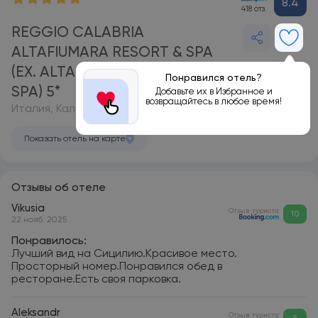
8.4
418 отз.
REGGIO CALABRIA
ALTAFIUMARA RESORT & SPA
(EX. ALTAFIUMARA RESORT &
Понравился отель?
SPA) 5*
Добавьте их в Избранное и
возвращайтесь в любое время!
Италия, Калабрия
Показать отель на карте
Отзывы об отеле
Vikusia
Отзыв туриста
10
22 нояб. 2025
Понравилось:
Лучший вид на Сицилию.Красивое место.
Просторный номер.Понравился обед в
ресторане.Есть своя парковка.
Aleksandr
Отзыв туриста