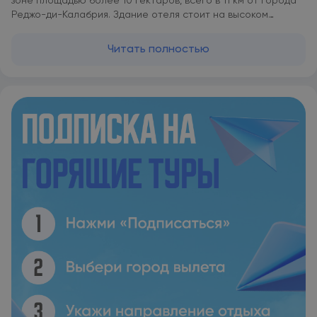
зоне площадью более 10 гектаров, всего в 11 км от города
Реджо-ди-Калабрия. Здание отеля стоит на высоком
скалистом берегу с видом на море. Курортный отель
Altafiumara с видом на побережье Сицилии отличается
Читать полностью
исключительным местоположением между городами Вилла-
Сан-Джованни и Шилла. Ухоженная территория курортного
отеля украшена современными скульптурами. Гости могут
прогуляться по ботаническому саду или поплавать в
открытом бассейне. Номера оформлены в классическом
стиле и оборудованы современными удобствами.
Меблированные патио окружены зеленью. За
дополнительную плату в номерах предоставляется
проводной доступ в Интернет. В числе удобств курортного
спа-отеля Altafiumara круглосуточная стойка регистрации,
бесплатная частная парковка и 10 залов для проведения
совещаний. Гости могут посетить оздоровительный и спа-
центр, крытый бассейн, гидромассажную ванну и сауну, а
также пройти различные массажные процедуры. В
курортном отеле подают блюда средиземноморской и
традиционной калабрийской кухни, приготовленные из
свежих продуктов и разнообразных пряных трав из
собственного сада отеля. Винный погреб отеля
насчитывает более 8 000 наименований марочных вин.