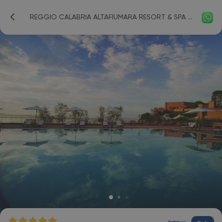
REGGIO CALABRIA ALTAFIUMARA RESORT & SPA (EX. ALTAFIUMARA RESORT & SPA) 5*