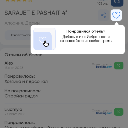
8.6
105 отз.
SARAJET E PASHAIT 4*
Албания, Дерми
Понравился отель?
Показать отель на карте
Добавьте их в Избранное и
возвращайтесь в любое время!
Отзывы об отеле
Alex
Отзыв туриста
10
13 авг. 2023
Понравилось:
Хозяйка и персонал
Не понравилось:
Стройки рядом
Liudmyla
Отзыв туриста
10
27 сент. 2021
Понравилось: