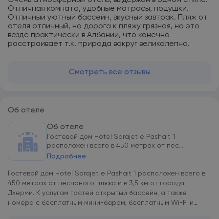
Очень атмосферный отель, выдержан в одном стиле.
Отличная комната, удобные матрасы, подушки.
Отличный уютный бассейн, вкусный завтрак. Пляж от
отеля отличный, но дорога к пляжу грязная, но это
везде практически в Албании, что конечно
расстраивает т.к. природа вокруг великолепна.
Смотреть все отзывы
Об отеле
Об отеле
Гостевой дом Hotel Sarajet e Pashait 1
расположен всего в 450 метрах от пес...
Подробнее
Гостевой дом Hotel Sarajet e Pashait 1 расположен всего в
450 метрах от песчаного пляжа и в 3,5 км от города
Дхерми. К услугам гостей открытый бассейн, а также
номера с бесплатным мини-баром, бесплатным Wi-Fi и
меблированным балконом с видом на море. Все номера