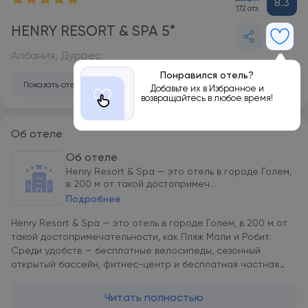
8.3
172 отз.
HENRY RESORT & SPA 5*
Албания, Дуррес
Понравился отель?
Показать отель на карте
Добавьте их в Избранное и
возвращайтесь в любое время!
Об отеле
Об отеле
Henry Resort & Spa — это отель в городе Голем,
в 200 м от такой достопримеч...
Подробнее
Henry Resort & Spa — это отель в городе Голем, в 200 м от
такой достопримечательности, как Пляж Мали и Робит.
Среди удобств — бесплатные велосипеды, сезонный
открытый бассейн, фитнес-центр и бесплатная частная
парковка. В числе удобств — детский клуб и ресторан, а
также аквапарк и терраса. Гости могут обратиться к
Читать полностью
сотрудникам круглосуточной стойки регистрации,