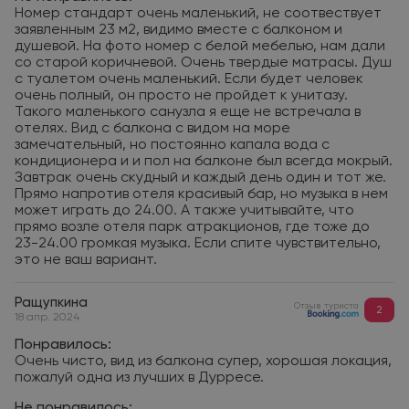
Номер стандарт очень маленький, не соотвествует
заявленным 23 м2, видимо вместе с балконом и
душевой. На фото номер с белой мебелью, нам дали
со старой коричневой. Очень твердые матрасы. Душ
с туалетом очень маленький. Если будет человек
очень полный, он просто не пройдет к унитазу.
Такого маленького санузла я еще не встречала в
отелях. Вид с балкона с видом на море
замечательный, но постоянно капала вода с
кондиционера и и пол на балконе был всегда мокрый.
Завтрак очень скудный и каждый день один и тот же.
Прямо напротив отеля красивый бар, но музыка в нем
может играть до 24.00. А также учитывайте, что
прямо возле отеля парк атракционов, где тоже до
23-24.00 громкая музыка. Если спите чувствительно,
это не ваш вариант.
Ращупкина
Отзыв туриста
2
18 апр. 2024
Понравилось:
Очень чисто, вид из балкона супер, хорошая локация,
пожалуй одна из лучших в Дурресе.
Не понравилось: