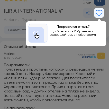
8.0
317 отз.
ILIRIA INTERNATIONAL 4*
Албания, Дуррес
Понравился отель?
Показать отель на карте
Добавьте их в Избранное и
возвращайтесь в любое время!
Отзывы об отеле
Halina
Отзыв туриста
7
16 сент. 2024
Понравилось:
Полотенца и простынь, которой укрываешься меняли
каждый день. Номер убирали хорошо. Хороший и
чистый пляж. Удобрые лежаки. Для посетителей
отеля лежаки и зонт предоставлялись бесплатно.
Хорошее расположение. Прямо напротив отеля
красивый бар, у других отелей на пляже не видела.
Большой плюс - душ на пляже. Надо на рецепции
взять монеты, чтобы пользоваться душем.
Не понравилось: