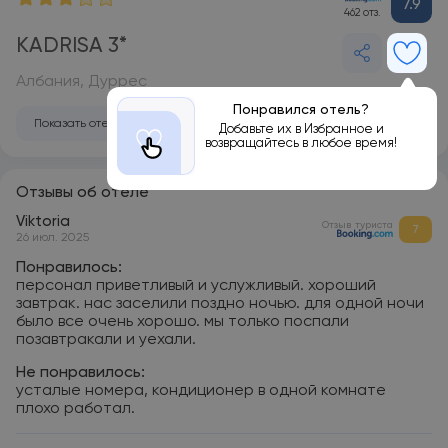
7.9
462 отз.
KADRISA 3*
Албания, Дуррес
Понравился отель?
Показать отель на карте
Добавьте их в Избранное и
возвращайтесь в любое время!
Отзывы об отеле
Viktoria
Отзыв туриста
7
26 июл. 2025
Понравилось:
персонал приветливый и услужливый. хороший
завтрак. нас заселили поздно ночью. для одной ночи
было все очень хорошо. мы только поспали
позавтракали и уехали.
Не понравилось:
усталые номера, кондиционер в одной комнате
плохо работал.