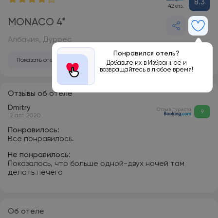
8.3
42 отз.
MONACO 4*
Албания, Дуррес
Понравился отель?
Показать отель на карте
Добавьте их в Избранное и
возвращайтесь в любое время!
Отзывы об отеле
Dmitry
Отзыв туриста
9
12 авг. 2020
Понравилось:
Все понравилось.
Не понравилось:
Показалось, что больше одной-двух ночей там
делать нечего
Об отеле