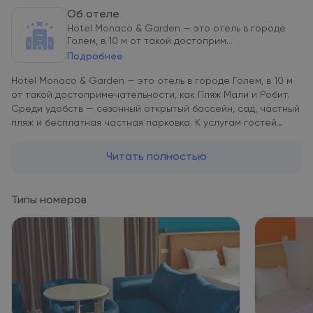
Об отеле
Hotel Monaco & Garden — это отель в городе
Голем, в 10 м от такой достоприм...
Подробнее
Hotel Monaco & Garden — это отель в городе Голем, в 10 м
от такой достопримечательности, как Пляж Мали и Робит.
Среди удобств — сезонный открытый бассейн, сад, частный
пляж и бесплатная частная парковка. К услугам гостей
терраса, ресторан и бар. Гости могут обратиться к
сотрудникам круглосуточной стойки регистрации,
Читать полностью
воспользоваться трансфером от/до аэропорта или
доставкой еды и напитков, а также подключиться к
бесплатному Wi-Fi на всей территории. В номерах в Hotel
Типы номеров
Monaco & Garden установлен кондиционер, телевизор с
плоским экраном и сейф. Среди прочих удобств —
письменный стол, чайник и мини-бар, а также собственная
ванная комната с биде. Помимо собственной ванной
комнаты с душем и бесплатными туалетно-косметическими
принадлежностями, в определенных единицах размещения
в Hotel Monaco & Garden из окон открывается вид на город.
В номерах имеется платяной шкаф. Гостям Hotel Monaco &