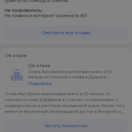
прийти на помощь и помочь!
Не понравилось:
Не появился интернет в комнате 601
Смотреть все отзывы
Об отеле
Об отеле
Отель Nais Beach расположен всего в 50
метрах от галечного пляжа в Дурресе....
Подробнее
Отель Nais Beach расположен всего в 50 метрах от
галечного пляжа в Дурресе. К услугам гостей номера с
кондиционером и ресторан итальянской кухни. Кроме того,
имеются бесплатный беспроводной доступ в Интернет и
бесплатная частная парковка. Во всех номерах есть
меблированный балкон или терраса и ванная комната с
Читать полностью
душем. К удобствам относятся ЖК-телевизор со