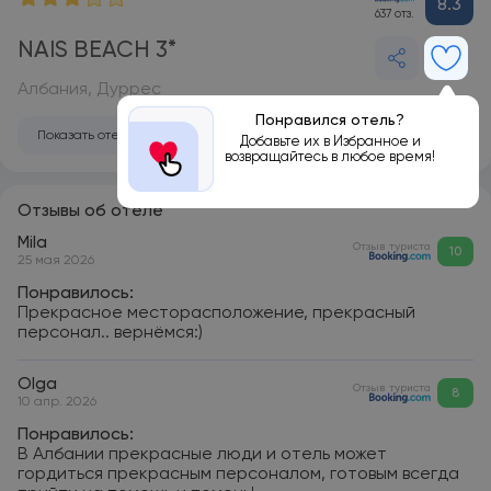
8.3
637 отз.
NAIS BEACH 3*
Албания, Дуррес
Понравился отель?
Показать отель на карте
Добавьте их в Избранное и
возвращайтесь в любое время!
Отзывы об отеле
Mila
Отзыв туриста
10
25 мая 2026
Понравилось:
Прекрасное месторасположение, прекрасный
персонал.. вернёмся:)
Olga
Отзыв туриста
8
10 апр. 2026
Понравилось:
В Албании прекрасные люди и отель может
гордиться прекрасным персоналом, готовым всегда