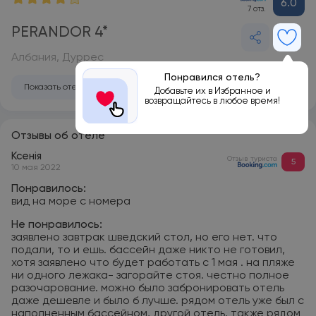
6.0
7 отз.
PERANDOR 4*
Албания, Дуррес
Понравился отель?
Показать отель на карте
Добавьте их в Избранное и
возвращайтесь в любое время!
Отзывы об отеле
Ксенія
Отзыв туриста
5
10 мая 2022
Понравилось:
вид на море с номера
Не понравилось:
заявлено завтрак шведский стол, но его нет. что
подали, то и ешь. бассейн даже никто не готовил,
хотя заявлено что будет работать с 1 мая . на пляже
ни одного лежака- загорайте стоя. честно полное
разочарование. можно было забронировать отель
даже дешевле и было б лучше. рядом отель уже был с
наполненным бассейном, другой отель, также рядом