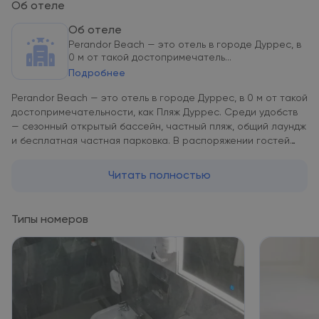
Об отеле
Об отеле
Perandor Beach — это отель в городе Дуррес, в
0 м от такой достопримечатель...
Подробнее
Perandor Beach — это отель в городе Дуррес, в 0 м от такой
достопримечательности, как Пляж Дуррес. Среди удобств
— сезонный открытый бассейн, частный пляж, общий лаундж
и бесплатная частная парковка. В распоряжении гостей
отеля с 4 звездами — ресторан, а также номера с
кондиционером и бесплатным Wi-Fi. В распоряжении гостей
Читать полностью
вечерняя развлекательная программа и экскурсионное
бюро. В номерах есть телевизор с плоским экраном. Из
окон некоторых номеров в Perandor Beach открывается вид
Типы номеров
на город. Гостям Perandor Beach предоставляется
континентальный завтрак. Сотрудники стойки регистрации,
говорящие на греческом, на английском и на итальянском,
готовы в любое время дня ответить на ваши вопросы.
Perandor Beach располагается в 38 км и 42 км
соответственно от таких достопримечательностей, как
Площадь Скандербега и Канатная дорога Dajti Ekspres.