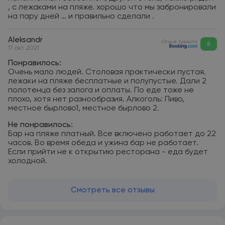
, с лежаками на пляже. хорошо что мы забронировали
на пару дней … и правильно сделали .
Aleksandr
Отзыв туриста
8
17 окт. 2021
Понравилось:
Очень мало людей. Столовая практически пустая.
лежаки на пляже бесплатные и полупустые. Дали 2
полотенца без залога и оплаты. По еде тоже не
плохо, хотя нет разнообразия. Алкоголь: Пиво,
местное бырлово1, местное бырлово 2.
Не понравилось:
Бар на пляже платный. Все включено работает до 22
часов. Во время обеда и ужина бар не работает.
Если прийти не к открытию ресторана - еда будет
холодной.
Смотреть все отзывы