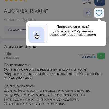
8.2
393 отз.
ALION (EX. RIVA) 4*
Албания, Дуррес
Понравился отель?
Показать отель на карте
Добавьте их в Избранное и
возвращайтесь в любое время!
Отзывы об отеле
Iuliia
Отзыв туриста
9
5 мая 2026
Понравилось:
Уютный номер с прекрасным видом на море.
Убирались и меняли белье каждый день. Матрас был
очень удобный.
Не понравилось:
Шумно. Ресторан на первом этаже -музыка до
полуночи. Утром часов с шести то стук, то
ветродуем песок с променада сдували.
Стеклопакеты шум не отсекали.